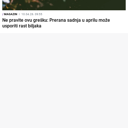
/
MAGAZIN
I
10.04.26. 09:55
Ne pravite ovu grešku: Prerana sadnja u aprilu može
usporiti rast biljaka