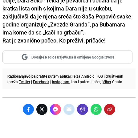
bolje, Dara Soko - rekla je pevačica i dodala da je
kratka lista onih s kojima Dara nije u sukobu,
zaključivši da je njena sreća što Saša Popović svake
godine organizuje „Zvezde Granda“, pa Bubamara
ima kome da se „kači na grbaču“.
Rat je zvanično počeo. Ko preživi, pričaće!
Dodajte Radiosarajevo.ba u omiljene Google izvore
Radiosarajevo.ba
pratite putem aplikacije za
Android
|
iOS
i društvenih
mreža
Twitter
|
Facebook
|
Instagram
, kao i putem našeg
Viber
Chata.