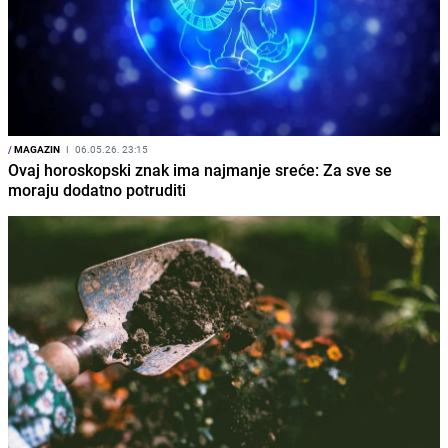
/
MAGAZIN
I
06.05.26. 23:15
Ovaj horoskopski znak ima najmanje sreće: Za sve se
moraju dodatno potruditi