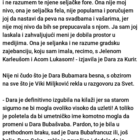
i ne razumem te njene seljačke fore. Ona nije moj
nivo, ona je seljačka fela, nije popularna i poručujem
joj da nastavi da peva na svadbama i vašarima, jer
nije moj nivo da bih se prepucavala s njom. Ja sam joj
laskala i zahvaljujući meni je dobila prostor u
medijima. Ona je seljanka i ne razume gradsku
zajebanciju, koju sam imala, recimo, s Jelenom
Karleušom i Acom Lukasom! - izjavila je Dara za Kurir.
Nije ni čudo što je Dara Bubamara besna, s obzirom
na sve što je Viki Miljković rekla u razgovoru za Svet.
- Dara je definitivno izgubila na kilaži jer sa starom
sigurno ne bi mogla ovoliko visoko da uzleti! A toliko
je poletela da bi umetničko ime komotno mogla da
promeni u Dara Bubašvaba. Pardon, to je bila u
prethodnom braku, sad je Dara Bubafrancuz ili, još