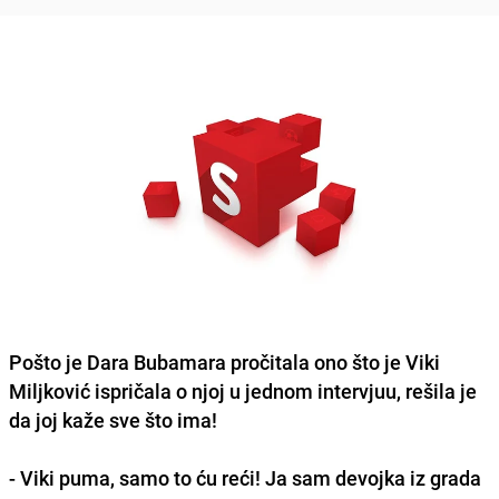
Pošto je Dara Bubamara pročitala ono što je Viki
Miljković ispričala o njoj u jednom intervjuu, rešila je
da joj kaže sve što ima!
- Viki puma, samo to ću reći! Ja sam devojka iz grada