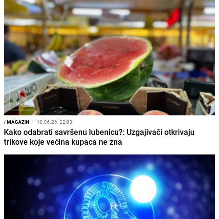
/
MAGAZIN
I
10.06.26. 22:03
Kako odabrati savršenu lubenicu?: Uzgajivači otkrivaju
trikove koje većina kupaca ne zna