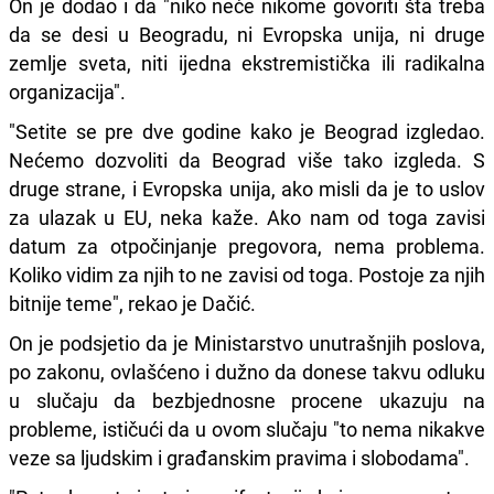
On je dodao i da "niko neće nikome govoriti šta treba
da se desi u Beogradu, ni Evropska unija, ni druge
zemlje sveta, niti ijedna ekstremistička ili radikalna
organizacija".
"Setite se pre dve godine kako je Beograd izgledao.
Nećemo dozvoliti da Beograd više tako izgleda. S
druge strane, i Evropska unija, ako misli da je to uslov
za ulazak u EU, neka kaže. Ako nam od toga zavisi
datum za otpočinjanje pregovora, nema problema.
Koliko vidim za njih to ne zavisi od toga. Postoje za njih
bitnije teme", rekao je Dačić.
On je podsjetio da je Ministarstvo unutrašnjih poslova,
po zakonu, ovlašćeno i dužno da donese takvu odluku
u slučaju da bezbjednosne procene ukazuju na
probleme, ističući da u ovom slučaju "to nema nikakve
veze sa ljudskim i građanskim pravima i slobodama".