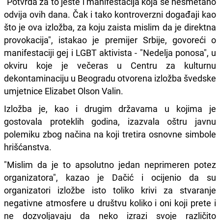
"Potvrda za to jeste i manifestacija koja se nesmetano
odvija ovih dana. Čak i tako kontroverzni događaji kao
što je ova izložba, za koju zaista mislim da je direktna
provokacija", istakao je premijer Srbije, govoreći o
manifestaciji gej i LGBT aktivista - "Nedelja ponosa", u
okviru koje je večeras u Centru za kulturnu
dekontaminaciju u Beogradu otvorena izložba švedske
umjetnice Elizabet Olson Valin.
Izložba je, kao i drugim državama u kojima je
gostovala proteklih godina, izazvala oštru javnu
polemiku zbog načina na koji tretira osnovne simbole
hrišćanstva.
"Mislim da je to apsolutno jedan neprimeren potez
organizatora", kazao je Dačić i ocijenio da su
organizatori izložbe isto toliko krivi za stvaranje
negativne atmosfere u društvu koliko i oni koji prete i
ne dozvoljavaju da neko izrazi svoje različito