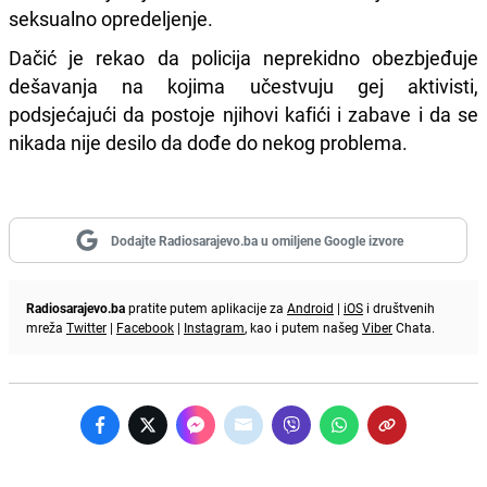
seksualno opredeljenje.
Dačić je rekao da policija neprekidno obezbjeđuje
dešavanja na kojima učestvuju gej aktivisti,
podsjećajući da postoje njihovi kafići i zabave i da se
nikada nije desilo da dođe do nekog problema.
Dodajte Radiosarajevo.ba u omiljene Google izvore
Radiosarajevo.ba
pratite putem aplikacije za
Android
|
iOS
i društvenih
mreža
Twitter
|
Facebook
|
Instagram
, kao i putem našeg
Viber
Chata.