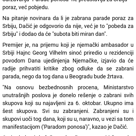
poraz, već pobjedu.
Na pitanje novinara da li je zabrana parade poraz za
Srbiju, Dačić je odgovorio da nije, već je to "pobeda za
Srbiju" i dodao da će "subota biti miran dan".
Premijer je, na prijemu koji je njemački ambasador u
Srbiji Hajnc Georg Vilhelm sinoć priredio u rezidenciji
povodom Dana ujedinjenja Njemačke, izjavio da će
radije prihvatiti kritike zbog odluke da se zabrani
parada, nego da tog dana u Beogradu bude žrtava.
"Na osnovu bezbednosnih procena, Ministarstvo
unutrašnjih poslova je donelo rešenje o zabrani svih
skupova koji su najavljeni za 6. oktobar. Ukupno ima
šest skupova. Svi su zabranjeni. Zabranjeni su i
skupovi uoči tog dana, koji su u, naravno, u vezi sa tom
manifestacijom ('Paradom ponosa')", kazao je Dačić.