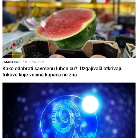
/
MAGAZIN
I
10.06.26. 22:03
Kako odabrati savršenu lubenicu?: Uzgajivači otkrivaju
trikove koje većina kupaca ne zna