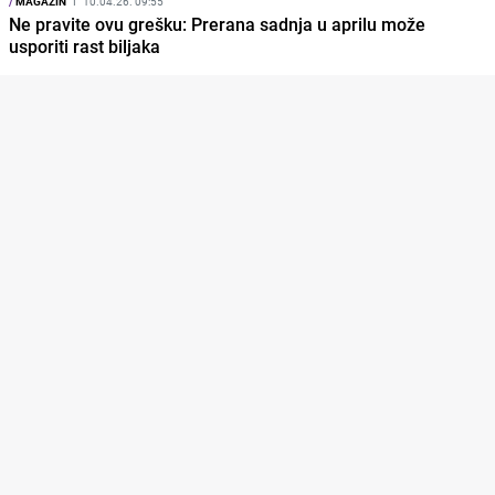
/
MAGAZIN
I
10.04.26. 09:55
Ne pravite ovu grešku: Prerana sadnja u aprilu može
usporiti rast biljaka