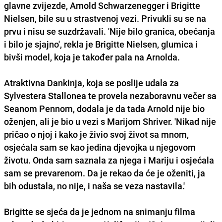
glavne zvijezde, Arnold Schwarzenegger i Brigitte
Nielsen, bile su u strastvenoj vezi. Privukli su se na
prvu i nisu se suzdržavali. 'Nije bilo granica, obećanja
i bilo je sjajno', rekla je Brigitte Nielsen, glumica i
bivši model, koja je također pala na Arnolda.
Atraktivna Dankinja, koja se poslije udala za
Sylvestera Stallonea te provela nezaboravnu večer sa
Seanom Pennom, dodala je da tada Arnold nije bio
oženjen, ali je bio u vezi s Marijom Shriver. 'Nikad nije
pričao o njoj i kako je živio svoj život sa mnom,
osjećala sam se kao jedina djevojka u njegovom
životu. Onda sam saznala za njega i Mariju i osjećala
sam se prevarenom. Da je rekao da će je oženiti, ja
bih odustala, no nije, i naša se veza nastavila.'
Brigitte se sjeća da je jednom na snimanju filma