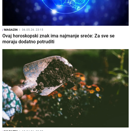
/
MAGAZIN
I
06.05.26. 23:15
Ovaj horoskopski znak ima najmanje sreće: Za sve se
moraju dodatno potruditi