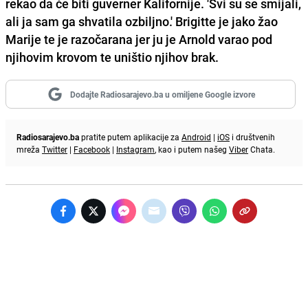
rekao da će biti guverner Kalifornije. 'Svi su se smijali,
ali ja sam ga shvatila ozbiljno.' Brigitte je jako žao
Marije te je razočarana jer ju je Arnold varao pod
njihovim krovom te uništio njihov brak.
Dodajte Radiosarajevo.ba u omiljene Google izvore
Radiosarajevo.ba
pratite putem aplikacije za
Android
|
iOS
i društvenih
mreža
Twitter
|
Facebook
|
Instagram
, kao i putem našeg
Viber
Chata.