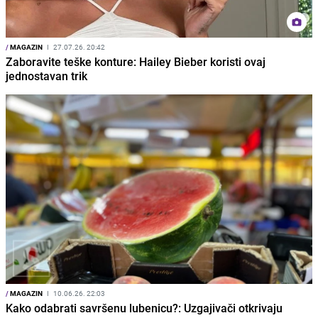
/
MAGAZIN
I
27.07.26. 20:42
Zaboravite teške konture: Hailey Bieber koristi ovaj
jednostavan trik
/
MAGAZIN
I
10.06.26. 22:03
Kako odabrati savršenu lubenicu?: Uzgajivači otkrivaju