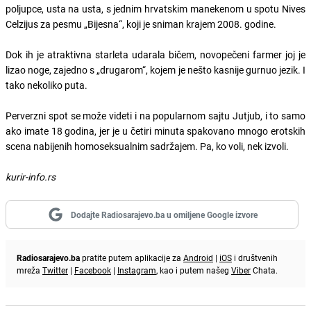
poljupce, usta na usta, s jednim hrvatskim manekenom u spotu Nives
Celzijus za pesmu „Bijesna“, koji je sniman krajem 2008. godine.
Dok ih je atraktivna starleta udarala bičem, novopečeni farmer joj je
lizao noge, zajedno s „drugarom“, kojem je nešto kasnije gurnuo jezik. I
tako nekoliko puta.
Perverzni spot se može videti i na popularnom sajtu Jutjub, i to samo
ako imate 18 godina, jer je u četiri minuta spakovano mnogo erotskih
scena nabijenih homoseksualnim sadržajem. Pa, ko voli, nek izvoli.
kurir-info.rs
Dodajte Radiosarajevo.ba u omiljene Google izvore
Radiosarajevo.ba
pratite putem aplikacije za
Android
|
iOS
i društvenih
mreža
Twitter
|
Facebook
|
Instagram
, kao i putem našeg
Viber
Chata.