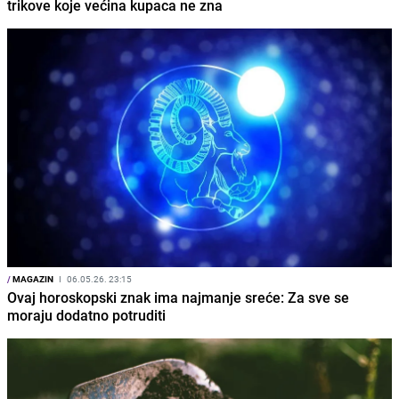
trikove koje većina kupaca ne zna
/
MAGAZIN
I
06.05.26. 23:15
Ovaj horoskopski znak ima najmanje sreće: Za sve se
moraju dodatno potruditi