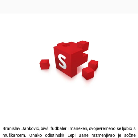
Branislav Janković, bivši fudbaler i maneken, svojevremeno se ljubio s
muškarcem. Onako odistinski! Lepi Bane razmenjivao je sočne