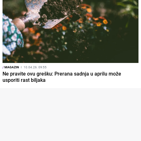
/
MAGAZIN
I
10.04.26. 09:55
Ne pravite ovu grešku: Prerana sadnja u aprilu može
usporiti rast biljaka