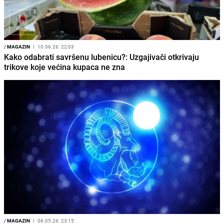
/
MAGAZIN
I
10.06.26. 22:03
Kako odabrati savršenu lubenicu?: Uzgajivači otkrivaju
trikove koje većina kupaca ne zna
/
MAGAZIN
I
06.05.26. 23:15