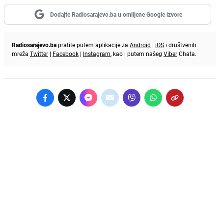
Dodajte Radiosarajevo.ba u omiljene Google izvore
Radiosarajevo.ba
pratite putem aplikacije za
Android
|
iOS
i društvenih
mreža
Twitter
|
Facebook
|
Instagram
, kao i putem našeg
Viber
Chata.