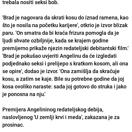
trebala nositi seksi bob.
'Brad je nagovara da skrati kosu do iznad ramena, kao
što je nosila na početku karijere', otkrio je izvor blizak
paru. 'On smatra da bi kraća frizura pomogla da je
ljudi shvate ozbiljnije, kada se krajem godine
premijerno prikaže njezin redateljski debitantski film.'
'Brad je pokušao uvjeriti Angelinu da će izgledati
podjednako seksi i prelijepo s kratkom kosom, ali ona
se opire', dodao je izvor. 'Ona zamišlja da skraćuje
kosu, a zatim se kaje. Bile su potrebne godine da joj
kosa ovoliko naraste: sada joj gotovo do struka i jako
je ponosna na nju.'
Premijera Angelininog redateljskog debija,
naslovljenog 'U zemlji krvi i meda', zakazana je za
prosinac.