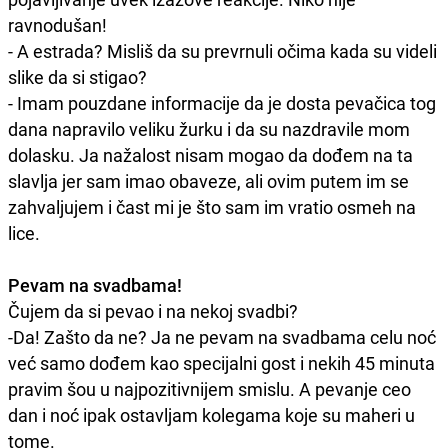
ravnodušan!
- A estrada? Misliš da su prevrnuli očima kada su videli
slike da si stigao?
- Imam pouzdane informacije da je dosta pevačica tog
dana napravilo veliku žurku i da su nazdravile mom
dolasku. Ja nažalost nisam mogao da dođem na ta
slavlja jer sam imao obaveze, ali ovim putem im se
zahvaljujem i čast mi je što sam im vratio osmeh na
lice.
Pevam na svadbama!
Čujem da si pevao i na nekoj svadbi?
-Da! Zašto da ne? Ja ne pevam na svadbama celu noć
već samo dođem kao specijalni gost i nekih 45 minuta
pravim šou u najpozitivnijem smislu. A pevanje ceo
dan i noć ipak ostavljam kolegama koje su maheri u
tome.