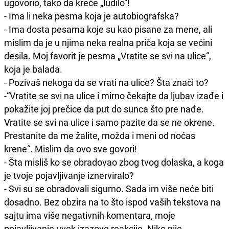
ugovorio, tako da kreće „ludilo“!
- Ima li neka pesma koja je autobiografska?
- Ima dosta pesama koje su kao pisane za mene, ali
mislim da je u njima neka realna priča koja se većini
desila. Moj favorit je pesma „Vratite se svi na ulice“,
koja je balada.
- Pozivaš nekoga da se vrati na ulice? Šta znači to?
-“Vratite se svi na ulice i mirno čekajte da ljubav izađe i
pokažite joj prečice da put do sunca što pre nađe.
Vratite se svi na ulice i samo pazite da se ne okrene.
Prestanite da me žalite, možda i meni od noćas
krene“. Mislim da ovo sve govori!
- Šta misliš ko se obradovao zbog tvog dolaska, a koga
je tvoje pojavljivanje iznerviralo?
- Svi su se obradovali sigurno. Sada im više neće biti
dosadno. Bez obzira na to što ispod vaših tekstova na
sajtu ima više negativnih komentara, moje
pojavljivanje uvek izazove reakcije. Niko nije