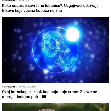
/
MAGAZIN
I
10.06.26. 22:03
Kako odabrati savršenu lubenicu?: Uzgajivači otkrivaju
trikove koje većina kupaca ne zna
/
MAGAZIN
I
06.05.26. 23:15
Ovaj horoskopski znak ima najmanje sreće: Za sve se
moraju dodatno potruditi