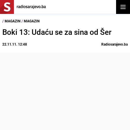
Otvor
/
MAGAZIN
/
MAGAZIN
Boki 13: Udaću se za sina od Šer
22.11.11. 12:48
Radiosarajevo.ba