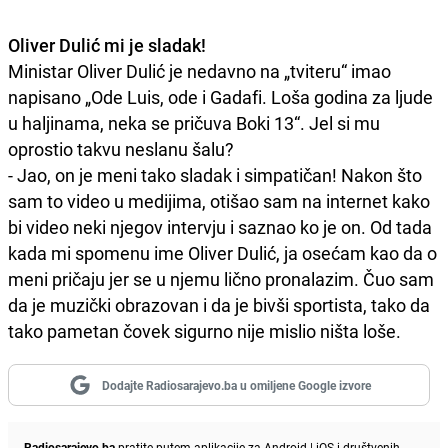
Oliver Dulić mi je sladak!
Ministar Oliver Dulić je nedavno na „tviteru“ imao
napisano „Ode Luis, ode i Gadafi. Loša godina za ljude
u haljinama, neka se pričuva Boki 13“. Jel si mu
oprostio takvu neslanu šalu?
- Jao, on je meni tako sladak i simpatičan! Nakon što
sam to video u medijima, otišao sam na internet kako
bi video neki njegov intervju i saznao ko je on. Od tada
kada mi spomenu ime Oliver Dulić, ja osećam kao da o
meni pričaju jer se u njemu lično pronalazim. Čuo sam
da je muzički obrazovan i da je bivši sportista, tako da
tako pametan čovek sigurno nije mislio ništa loše.
Dodajte Radiosarajevo.ba u omiljene Google izvore
Radiosarajevo.ba
pratite putem aplikacije za
Android
|
iOS
i društvenih