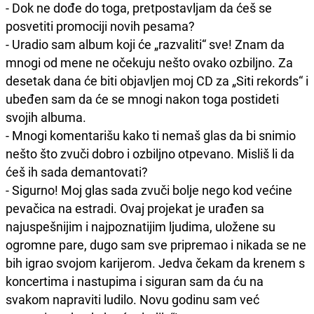
- Dok ne dođe do toga, pretpostavljam da ćeš se
posvetiti promociji novih pesama?
- Uradio sam album koji će „razvaliti“ sve! Znam da
mnogi od mene ne očekuju nešto ovako ozbiljno. Za
desetak dana će biti objavljen moj CD za „Siti rekords“ i
ubeđen sam da će se mnogi nakon toga postideti
svojih albuma.
- Mnogi komentarišu kako ti nemaš glas da bi snimio
nešto što zvuči dobro i ozbiljno otpevano. Misliš li da
ćeš ih sada demantovati?
- Sigurno! Moj glas sada zvuči bolje nego kod većine
pevačica na estradi. Ovaj projekat je urađen sa
najuspešnijim i najpoznatijim ljudima, uložene su
ogromne pare, dugo sam sve pripremao i nikada se ne
bih igrao svojom karijerom. Jedva čekam da krenem s
koncertima i nastupima i siguran sam da ću na
svakom napraviti ludilo. Novu godinu sam već