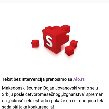
Tekst bez intervencija prenosimo sa
Alo.rs
Makedonski šoumen Bojan Jovanovski vratio se u
Srbiju posle četvoromesečnog „izgnanstva“ spreman
da „pokosi“ celu estradu i pokaže da će mnogima tek
sada biti jaka konkurencija!