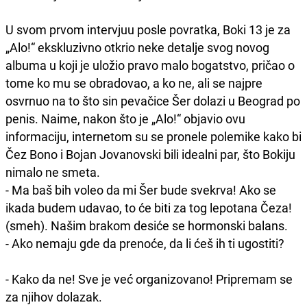
U svom prvom intervjuu posle povratka, Boki 13 je za
„Alo!“ ekskluzivno otkrio neke detalje svog novog
albuma u koji je uložio pravo malo bogatstvo, pričao o
tome ko mu se obradovao, a ko ne, ali se najpre
osvrnuo na to što sin pevačice Šer dolazi u Beograd po
penis. Naime, nakon što je „Alo!“ objavio ovu
informaciju, internetom su se pronele polemike kako bi
Čez Bono i Bojan Jovanovski bili idealni par, što Bokiju
nimalo ne smeta.
- Ma baš bih voleo da mi Šer bude svekrva! Ako se
ikada budem udavao, to će biti za tog lepotana Čeza!
(smeh). Našim brakom desiće se hormonski balans.
- Ako nemaju gde da prenoće, da li ćeš ih ti ugostiti?
- Kako da ne! Sve je već organizovano! Pripremam se
za njihov dolazak.