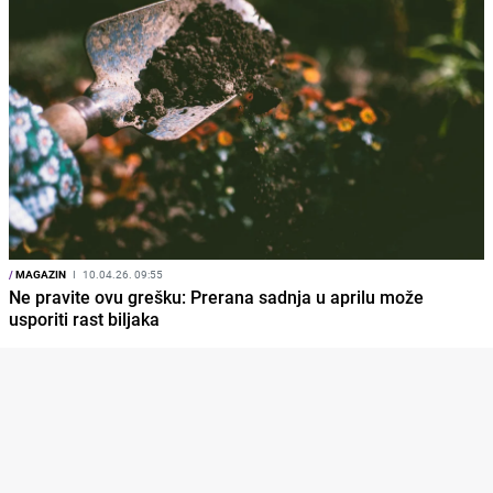
/
MAGAZIN
I
10.04.26. 09:55
Ne pravite ovu grešku: Prerana sadnja u aprilu može
usporiti rast biljaka