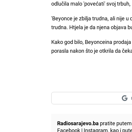
odlučila malo 'povećati' svoj trbuh
'Beyonce je zbilja trudna, ali nij
trudna. Htjela je da njena objava bu
Kako god bilo, Beyonceina prodaja
porasla nakon što je otkrila da če
Radiosarajevo.ba
pratite putem 
Facebook
|
Instagram
, kao i p