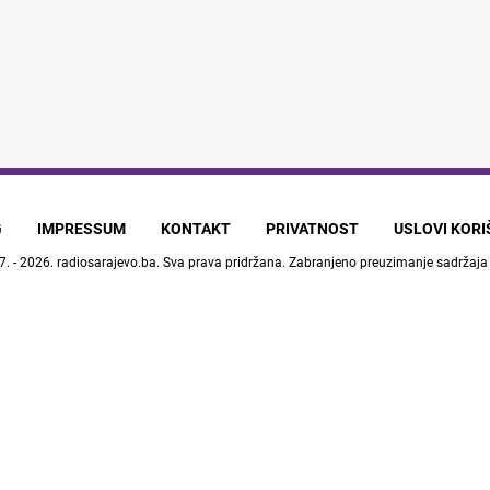
G
IMPRESSUM
KONTAKT
PRIVATNOST
USLOVI KOR
7. - 2026.
radiosarajevo.ba
. Sva prava pridržana. Zabranjeno preuzimanje sadržaja