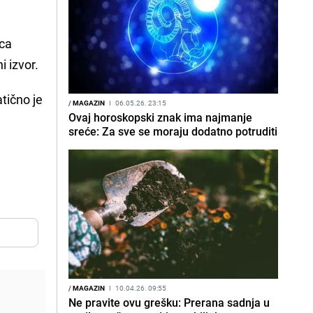
eca
i izvor.
tično je
/
MAGAZIN
I
06.05.26. 23:15
Ovaj horoskopski znak ima najmanje
sreće: Za sve se moraju dodatno potruditi
/
MAGAZIN
I
10.04.26. 09:55
Ne pravite ovu grešku: Prerana sadnja u