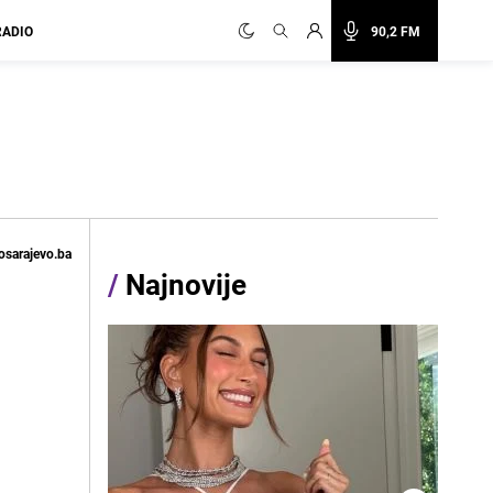
RADIO
90,2 FM
osarajevo.ba
/
Najnovije