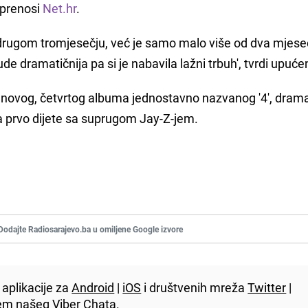
, prenosi
Net.hr
.
e u drugom tromjesečju, već je samo malo više od dva mjes
de dramatičnija pa si je nabavila lažni trbuh', tvrdi upućen
 novog, četvrtog albuma jednostavno nazvanog '4', drama
ka prvo dijete sa suprugom Jay-Z-jem.
Dodajte Radiosarajevo.ba u omiljene Google izvore
aplikacije za
Android
|
iOS
i društvenih mreža
Twitter
|
utem našeg
Viber
Chata.