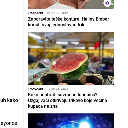
/
MAGAZIN
I
27.07.26. 20:42
Zaboravite teške konture: Hailey Bieber
koristi ovaj jednostavan trik
/
MAGAZIN
I
10.06.26. 22:03
Kako odabrati savršenu lubenicu?:
buh kako
Uzgajivači otkrivaju trikove koje većina
kupaca ne zna
 Beyonce