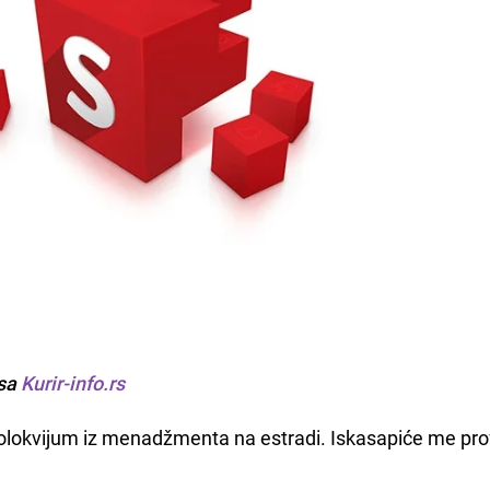
sa
Kurir-info.rs
olokvijum iz menadžmenta na estradi. Iskasapiće me pr