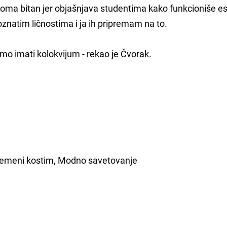
 veoma bitan jer objašnjava studentima kako funkcioniše e
oznatim ličnostima i ja ih pripremam na to.
emo imati kolokvijum - rekao je Čvorak.
avremeni kostim, Modno savetovanje