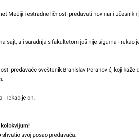
t Mediji i estradne ličnosti predavati novinar i učesnik rij
a sajt, ali saradnja s fakultetom još nije sigurna - rekao j
osti predavaće sveštenik Branislav Peranović, koji kaže 
i.
 - rekao je on.
 kolokvijum!
o shvatio svoj posao predavača.