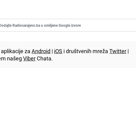
Dodajte Radiosarajevo.ba u omiljene Google izvore
aplikacije za
Android
|
iOS
i društvenih mreža
Twitter
|
utem našeg
Viber
Chata.