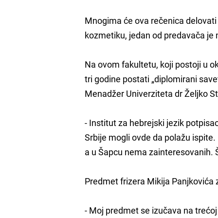
Mnogima će ova rečenica delovati su
kozmetiku, jedan od predavača je
Na ovom fakultetu, koji postoji u 
tri godine postati „diplomirani savetn
Menadžer Univerziteta dr Željko St
- Institut za hebrejski jezik potpi
Srbije mogli ovde da polažu ispit
a u Šapcu nema zainteresovanih. Šk
Predmet frizera Mikija Panjkovića 
- Moj predmet se izučava na trećoj 