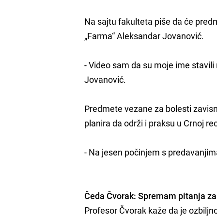
Na sajtu fakulteta piše da će predme
„Farma“ Aleksandar Jovanović.
- Video sam da su moje ime stavili n
Jovanović.
Predmete vezane za bolesti zavisn
planira da održi i praksu u Crnoj rec
- Na jesen počinjem s predavanjima
Čeda Čvorak: Spremam pitanja za
Profesor Čvorak kaže da je ozbiljn