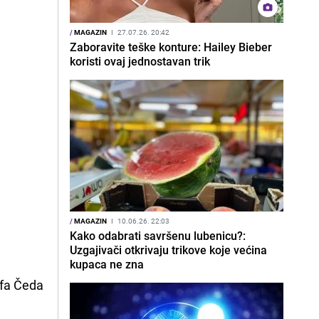
/
MAGAZIN
I
27.07.26. 20:42
Zaboravite teške konture: Hailey Bieber
koristi ovaj jednostavan trik
/
MAGAZIN
I
10.06.26. 22:03
Kako odabrati savršenu lubenicu?:
Uzgajivači otkrivaju trikove koje većina
kupaca ne zna
ofa Čeda