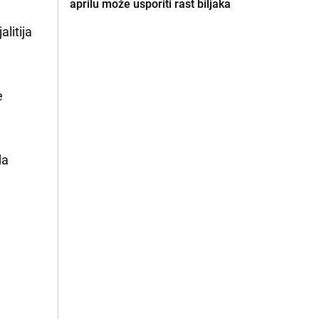
aprilu može usporiti rast biljaka
alitija
e
da