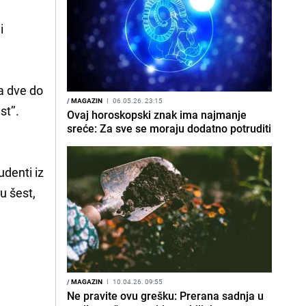
i
a dve do
/
MAGAZIN
I
06.05.26. 23:15
st’’.
Ovaj horoskopski znak ima najmanje
sreće: Za sve se moraju dodatno potruditi
udenti iz
u šest,
/
MAGAZIN
I
10.04.26. 09:55
Ne pravite ovu grešku: Prerana sadnja u