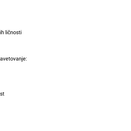
ih ličnosti
savetovanje:
st