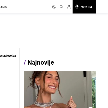
RADIO
90,2 FM
osarajevo.ba
/
Najnovije