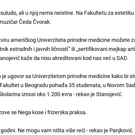
ludo, ali u njoj nema neistine. Na Fakultetu za estetiku 
 muzičar Čeda Čvorak.
okviru američkog Univerziteta prirodne medicine možete z
ik estradnih i javnih ličnosti’’ ili „sertifikovani mejkap arti
anojević kaže da nisu akreditovani kod nas već u SAD.
sao je ugovor sa Univerzitetom prirodne medicine kako bi st
e. Fakultet u Beogradu pohađa 35 studenata, u Novom Sad
olarina iznosi oko 1.200 evra - rekao je Stanojević.
zove se Nega kose i frizerska praksa.
godini. Ne mogu vam ništa više reći - rekao je Panjković.