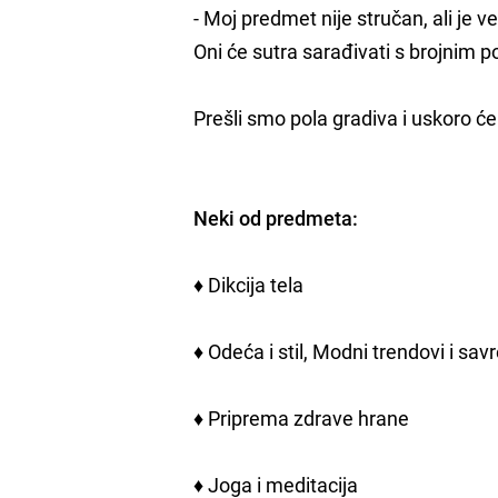
- Moj predmet nije stručan, ali je
Oni će sutra sarađivati s brojnim p
Prešli smo pola gradiva i uskoro ć
Neki od predmeta:
♦ Dikcija tela
♦ Odeća i stil, Modni trendovi i s
♦ Priprema zdrave hrane
♦ Joga i meditacija