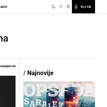
RADIO
90,2 FM
ma
osarajevo.ba
/
Najnovije