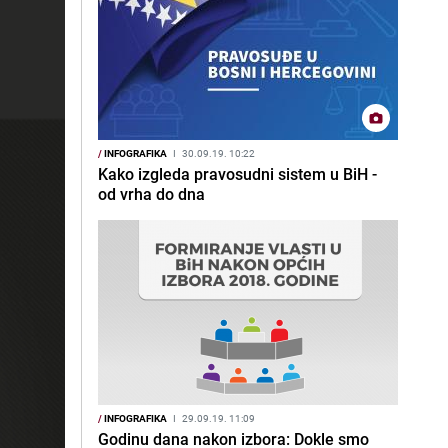
/
INFOGRAFIKA
I
30.09.19. 10:22
Kako izgleda pravosudni sistem u BiH -
od vrha do dna
/
INFOGRAFIKA
I
29.09.19. 11:09
Godinu dana nakon izbora: Dokle smo