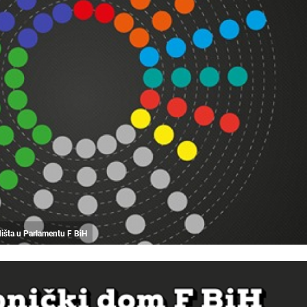
dišta u Parlamentu F BiH