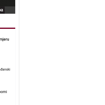
omjeru
ađanski
borni