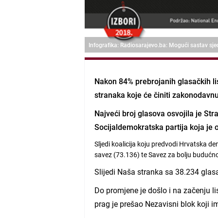
Infografika: Radiosarajevo.ba: Mogući sastav sj
Nakon 84% prebrojanih glasačkih lis
stranaka koje će činiti zakonodavn
Najveći broj glasova osvojila je S
Socijaldemokratska partija koja je 
Sljedi koalicija koju predvodi Hrvatska 
savez (73.136) te Savez za bolju budućn
Slijedi Naša stranka sa 38.234 gla
Do promjene je došlo i na začenju li
prag je prešao Nezavisni blok koji 