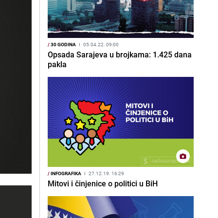
/
30 GODINA
I
05.04.22. 09:00
Opsada Sarajeva u brojkama: 1.425 dana
pakla
/
INFOGRAFIKA
I
27.12.19. 16:29
Mitovi i činjenice o politici u BiH