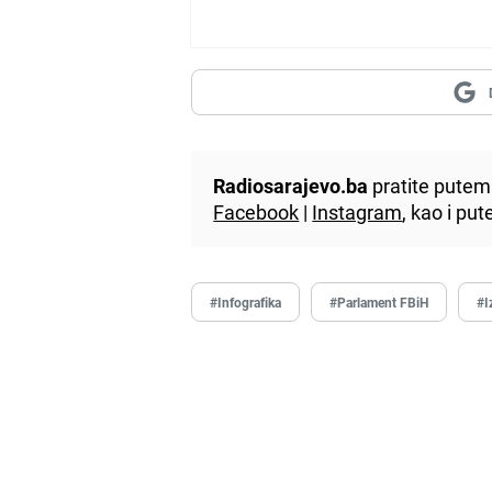
Radiosarajevo.ba
pratite putem 
Facebook
|
Instagram
, kao i p
#Infografika
#Parlament FBiH
#I