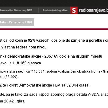
edišta u Parlamentu F BiH
tića, od kojih je 92% važećih, došlo je do izmjene u poretku i 
u vlast na federalnom nivou.
tranka demokratske akcije - 206.169 dok je na drugom mjestu
osvojila 118.169 glasova.
demokratska zajednica (113.594), potom koalicija Demokratska fronta - Gr
ost (55.409).
sa, te Pokret Demokratske akcije PDA sa 32.044 glasa.
ste, pa je tako, za sada, ispod izbornog praga ostala A-SDA, a iz
ima 28.421 glas.