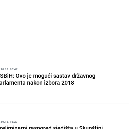
.10.18. 10:47
SBiH: Ovo je mogući sastav državnog
arlamenta nakon izbora 2018
.10.18. 15:27
reliminarni raspored sjedišta u Skupštini