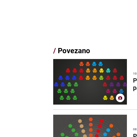
/
Povezano
10
P
p
08
P