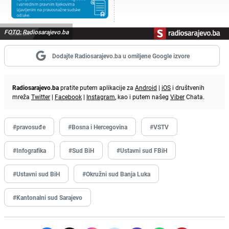
FOTO: Radiosarajevo.ba
Dodajte Radiosarajevo.ba u omiljene Google izvore
Radiosarajevo.ba
pratite putem aplikacije za
Android
|
iOS
i društvenih
mreža
Twitter
|
Facebook
|
Instagram
, kao i putem našeg
Viber
Chata.
#pravosuđe
#Bosna i Hercegovina
#VSTV
#Infografika
#Sud BiH
#Ustavni sud FBiH
#Ustavni sud BiH
#Okružni sud Banja Luka
#Kantonalni sud Sarajevo