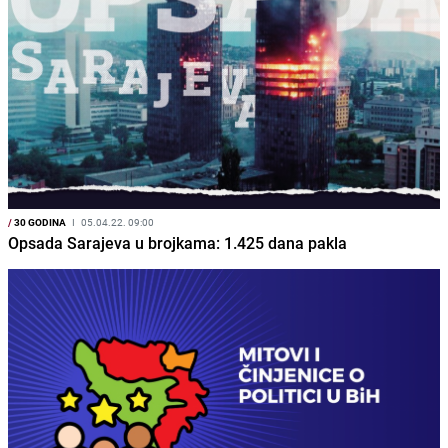
/
30 GODINA
I
05.04.22. 09:00
Opsada Sarajeva u brojkama: 1.425 dana pakla