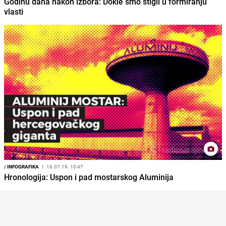
Godinu dana nakon izbora: Dokle smo stigli u formiranju
vlasti
/
INFOGRAFIKA
I
16.07.19. 10:47
Hronologija: Uspon i pad mostarskog Aluminija