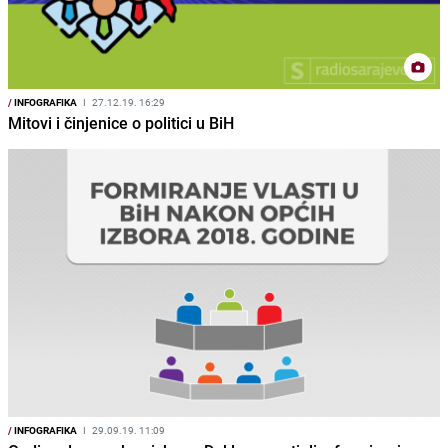
/
INFOGRAFIKA
I
27.12.19. 16:29
Mitovi i činjenice o politici u BiH
/
INFOGRAFIKA
I
29.09.19. 11:09