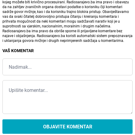
kojeg možete biti krivično procesuirani. Radiosarajevo.ba ima pravo i obavezu
da na zahtjev zvaničnih organa dostavi podatke o korisniku čiji komentari
sadrže govor mržnje, kao i da korisniku trajno blokira pristup. Obaviještavamo
vas da svaki čitatelj dobrovoljno pristupa čitanju i kreiranju komentara i
prihvata mogućnost da neki komentari mogu sadržavati narativ koji je u
suprotnosti sa vjerskim, nacionalnim, moralnim i drugim načelima.
Radiosarajevo.ba ima pravo da obriše sporne ili prijavljene komentare bez
najave i objašnjenja. Radiosarajevo.ba koristi automatski sistem prepoznavanja
i uklanjanja govora mržnje i drugih neprimjerenih sadržaja u komentarima.
VAŠ KOMENTAR
OBJAVITE KOMENTAR