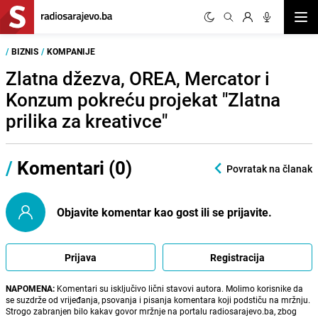
Otvor
/
BIZNIS
/
KOMPANIJE
Zlatna džezva, OREA, Mercator i
Konzum pokreću projekat "Zlatna
prilika za kreativce"
/
Komentari (0)
Povratak na članak
Objavite komentar kao gost ili se prijavite.
Prijava
Registracija
NAPOMENA:
Komentari su isključivo lični stavovi autora. Molimo korisnike da
se suzdrže od vrijeđanja, psovanja i pisanja komentara koji podstiču na mržnju.
Strogo zabranjen bilo kakav govor mržnje na portalu radiosarajevo.ba, zbog