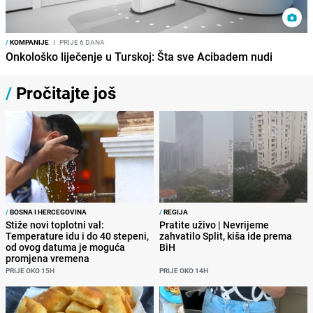
/
KOMPANIJE
I
PRIJE 6 DANA
Onkološko liječenje u Turskoj: Šta sve Acibadem nudi
/
Pročitajte još
/
BOSNA I HERCEGOVINA
/
REGIJA
Stiže novi toplotni val:
Pratite uživo | Nevrijeme
Temperature idu i do 40 stepeni,
zahvatilo Split, kiša ide prema
od ovog datuma je moguća
BiH
promjena vremena
PRIJE OKO 15H
PRIJE OKO 14H