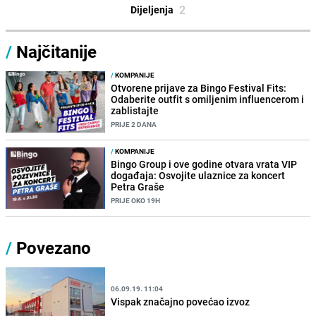
2
Dijeljenja
/
Najčitanije
/
KOMPANIJE
Otvorene prijave za Bingo Festival Fits:
Odaberite outfit s omiljenim influencerom i
zablistajte
PRIJE 2 DANA
/
KOMPANIJE
Bingo Group i ove godine otvara vrata VIP
događaja: Osvojite ulaznice za koncert
Petra Graše
PRIJE OKO 19H
/
Povezano
06.09.19. 11:04
Vispak značajno povećao izvoz