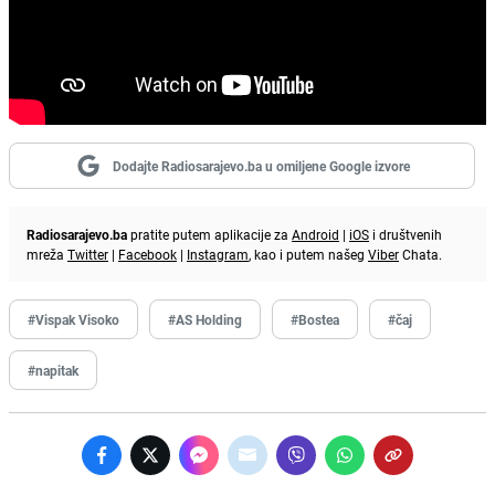
Dodajte Radiosarajevo.ba u omiljene Google izvore
Radiosarajevo.ba
pratite putem aplikacije za
Android
|
iOS
i društvenih
mreža
Twitter
|
Facebook
|
Instagram
, kao i putem našeg
Viber
Chata.
#Vispak Visoko
#AS Holding
#Bostea
#čaj
#napitak