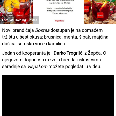
Foto: AS Holding: Bostea
Novi brend čaja
Bostea
dostupan je na domaćem
tržištu u šest okusa: brusnica, menta, šipak, majčina
dušica, šumsko voće i kamilica.
Jedan od kooperanta je i
Darko Trogrlić
iz Žepča. O
njegovom doprinosu razvoja brenda i iskustvima
saradnje sa
Vispakom
možete pogledati u videu.