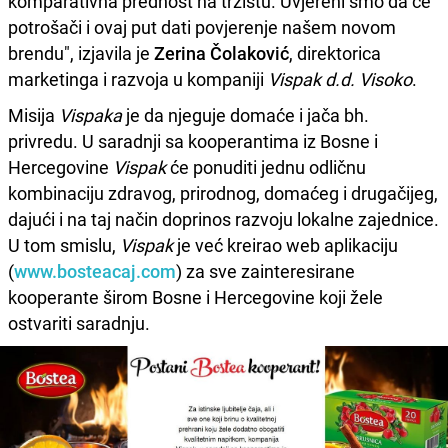
komparativna prednost na tržištu. Uvjereni smo da će
potrošači i ovaj put dati povjerenje našem novom
brendu", izjavila je
Zerina Čolaković
, direktorica
marketinga i razvoja u kompaniji
Vispak d.d. Visoko
.
Misija
Vispaka
je da njeguje domaće i jača bh.
privredu. U saradnji sa kooperantima iz Bosne i
Hercegovine
Vispak
će ponuditi jednu odličnu
kombinaciju zdravog, prirodnog, domaćeg i drugačijeg,
dajući i na taj način doprinos razvoju lokalne zajednice.
U tom smislu,
Vispak
je već kreirao web aplikaciju
(
www.bosteacaj.com
) za sve zainteresirane
kooperante širom Bosne i Hercegovine koji žele
ostvariti saradnju.