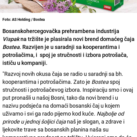
Foto: AS Holding / Bostea
Bosanskohercegovačka prehrambena industrija
Vispak
na tržište je plasirala novi brend domaćeg čaja
Bostea
. Razvijen je u saradnji sa kooperantima i
potrošačima, i spoj je stručnosti i izbora potrošača,
ističu u kompaniji.
"Razvoj novih okusa čaja se radio u saradnji sa bh.
kooperantima i potrošačima. Zato je
Bostea
spoj
stručnosti i potrošačevog izbora. Inspiraciju smo i ovaj
put pronašli u našoj Bosni, tako da novi brend i u
nazivu podsjeća na domaći bosanski čaj u kojem
uživamo i svi ga rado pijemo kod kuće.
Najbolje od
prirode u jednoj šoljici čaja
naš je slogan, a zdrave i
ljekovite trave sa bosanskih planina naša su