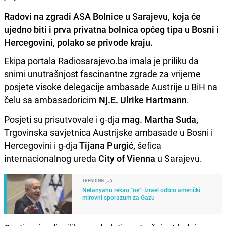
Radovi na zgradi ASA Bolnice u Sarajevu, koja će
ujedno biti i prva privatna bolnica općeg tipa u Bosni i
Hercegovini, polako se privode kraju.
Ekipa portala Radiosarajevo.ba imala je priliku da
snimi unutrašnjost fascinantne zgrade za vrijeme
posjete visoke delegacije ambasade Austrije u BiH na
čelu sa ambasadoricim
Nj.E. Ulrike Hartmann
.
Posjeti su prisutvovale i g-dja
mag. Martha Suda,
Trgovinska savjetnica Austrijske ambasade u Bosni i
Hercegovini i g-dja
Tijana Purgić,
šefica
internacionalnog ureda
City of Vienna
u Sarajevu.
TRENDING
Netanyahu rekao "ne": Izrael odbio američki
mirovni sporazum za Gazu