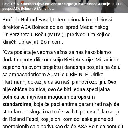
Foto: Dž. K. / Radiosarajevo.ba: Visoka delegacija iz Ambasade Austrije u BiH u
posjeti ASA Bolnici i ASA Institutu
Prof. dr. Roland Fasol
, Internacionalni medicinski
direktor ASA Bolnice dolazi ispred Medicinskog
Univerziteta u Beču (MUVI) i predvodi tim koji će
klinički upravljati Bolnicom.
“Ova posjeta je veoma važna za nas kako bismo
dodatno potvrdili konekciju BiH i Austrije. Mi radimo
zajedno na ovom projektu i današnja posjeta na čelu
sa ambasadoricom Austrije u BiH Nj.E. Ulrike
Hartmann, dokaz je da su naši planovi ozbiljni.
Ovo
nije obična bolnica, ovo će biti jedna specijalna
bolnica sa najvišim mogućim europskim
standardima
, koja će pacijentima garantirati najviše
standarde usluga i na to će svi biti ponosni", kazao je
dr. Roland Fasol, koji je prilikom obilaska jedne od
operacionih sala podvukao da će ASA Bolnica ponuditi