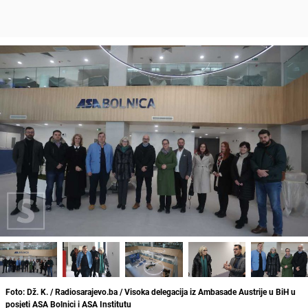
Foto: Dž. K. / Radiosarajevo.ba / Visoka delegacija iz Ambasade Austrije u BiH u
posjeti ASA Bolnici i ASA Institutu