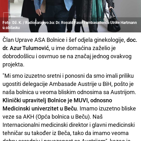
Foto: Dž. K. / Radiosarajevo.ba: Dr. Ronald Fasol i ambasadorica Ulrike Hartmann
u obilasku
Član Uprave ASA Bolnice i šef odjela ginekologije,
doc.
dr. Azur Tulumović
, u ime domaćina zaželio je
dobrodošlicu i osvrnuo se na značaj jednog ovakvog
projekta.
"Mi smo izuzetno sretni i ponosni da smo imali priliku
ugostiti delegacije Ambasade Austrije u BiH, pošto je
naša bolnica u veoma bliskim odnosima sa Austrijom.
Klinički upravitelj Bolnice je MUVI, odnosno
Medicinski univerzitet u Beču
. Imamo izuzetno bliske
veze sa AKH (Opća bolnica u Beču). Naš
Internacionalni medicinski direktor i glavni medicinski
tehničar su također iz Beča, tako da imamo veoma
dobru saradnju i povezanost sa Austrijom", kazao je