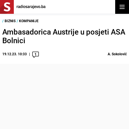
Otvor
/
BIZNIS
/
KOMPANIJE
Ambasadorica Austrije u posjeti ASA
Bolnici
19.12.23. 10:33
A. Sokolović
1