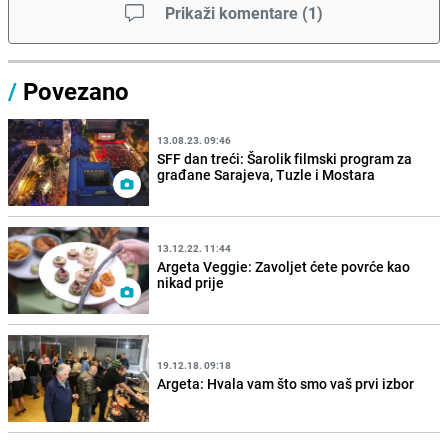
Prikaži komentare
(
1
)
/
Povezano
13.08.23. 09:46
SFF dan treći: Šarolik filmski program za
građane Sarajeva, Tuzle i Mostara
13.12.22. 11:44
Argeta Veggie: Zavoljet ćete povrće kao
nikad prije
19.12.18. 09:18
Argeta: Hvala vam što smo vaš prvi izbor