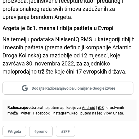
proizvoda, jedinstvene recepture kao i predanog i
profesionalnog rada svih timova zaduženih za
upravljanje brendom Argeta.
Argeta je Br.1. mesna i riblja pašteta u Evropi
Na temelju podataka NielsenIQ RMS u kategoriji ribljih
i mesnih pašteta (prema definiciji kompanije Atlantic
Droga Kolinska) za razdoblje od 12 mjeseci, koje
završava 30. novembra 2022, za zajedničko
maloprodajno tržište koje čini 17 evropskih država.
Dodajte Radiosarajevo.ba u omiljene Google izvore
Radiosarajevo.ba
pratite putem aplikacije za
Android
|
iOS
i društvenih
mreža
Twitter
|
Facebook
|
Instagram
, kao i putem našeg
Viber
Chata.
#Argeta
#promo
#SFF