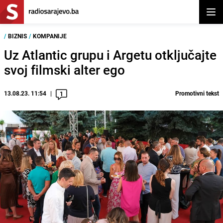
Otvor
/
BIZNIS
/
KOMPANIJE
Uz Atlantic grupu i Argetu otključajte
svoj filmski alter ego
13.08.23. 11:54
Promotivni tekst
1