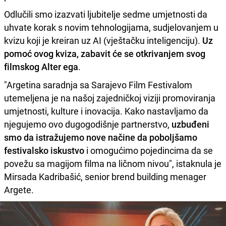
Odlučili smo izazvati ljubitelje sedme umjetnosti da
uhvate korak s novim tehnologijama, sudjelovanjem u
kvizu koji je kreiran uz AI (vještačku inteligenciju).
Uz
pomoć ovog kviza, zabavit će se otkrivanjem svog
filmskog Alter ega
.
"Argetina saradnja sa Sarajevo Film Festivalom
utemeljena je na našoj zajedničkoj viziji promoviranja
umjetnosti, kulture i inovacija. Kako nastavljamo da
njegujemo ovo dugogodišnje partnerstvo,
uzbuđeni
smo da istražujemo nove načine da poboljšamo
festivalsko iskustvo
i omogućimo pojedincima da se
povežu sa magijom filma na ličnom nivou", istaknula je
Mirsada Kadribašić, senior brend building menager
Argete.