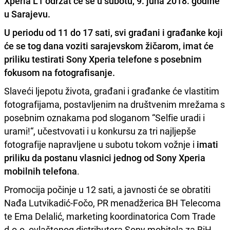
Xperia L1 održat će se u subotu, 9. juna 2018. godine
u Sarajevu.
U periodu od 11 do 17 sati,
svi građani i građanke koji
će se tog dana voziti sarajevskom žičarom, imat će
priliku testirati Sony Xperia
telefone s posebnim
fokusom na fotografisanje.
Slaveći ljepotu života, građani i građanke će vlastitim
fotografijama, postavljenim na društvenim mrežama s
posebnim oznakama pod sloganom “Selfie uradi i
urami!“, učestvovati i u konkursu za tri najljepše
fotografije napravljene u subotu tokom vožnje i
imati
priliku da postanu vlasnici jednog od Sony Xperia
mobilnih telefona
.
Promocija počinje u 12 sati, a javnosti će se obratiti
Nađa Lutvikadić-Fočo, PR menadžerica BH Telecoma
te Ema Delalić, marketing koordinatorica Com Trade
d.o.o, ovlaštenog distributera Sony mobitela za BiH.