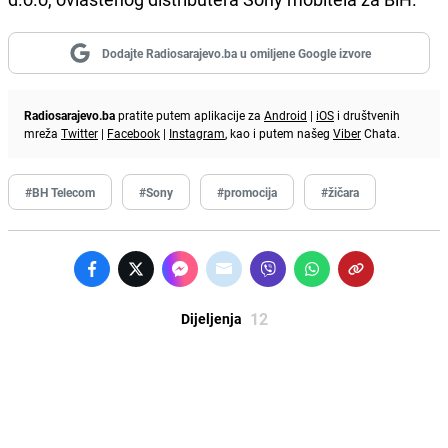
Dodajte Radiosarajevo.ba u omiljene Google izvore
Radiosarajevo.ba
pratite putem aplikacije za
Android
|
iOS
i društvenih
mreža
Twitter
|
Facebook
|
Instagram
, kao i putem našeg
Viber
Chata.
#BH Telecom
#Sony
#promocija
#žičara
12
Dijeljenja