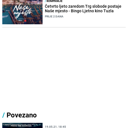
/
KOMPANIJE
Četvrto ljeto zaredom Trg slobode postaje
Naše mjesto - Bingo Ljetno kino Tuzla
PRIJE 2 DANA
/
Povezano
19.05.21. 18:45