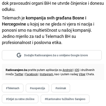
dok pravosudni organi BiH ne utvrde činjenice i donesu
odluku.
Telemach je
kompanija svih građana Bosne i
Hercegovine
u kojoj se ne gleda ni vjera ni nacija i
ponosni smo na multietičnost u našoj kompaniji.
Jedino mjerilo za rad u Telemach BH su
profesionalnost i poslovna etika.
Dodajte Radiosarajevo.ba u omiljene Google izvore
Radiosarajevo.ba
pratite putem aplikacije za
Android
|
iOS
i društvenih
mreža
Twitter
|
Facebook
|
Instagram
, kao i putem našeg
Viber
Chata.
#Telemach
#suspenzija
#snimak
#Odjel za ratne zločine
#Kantonalno tužilaštvo Sarajevo