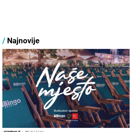
/
Najnovije
/
KOMPANIJE
I
PRIJE 2 DANA