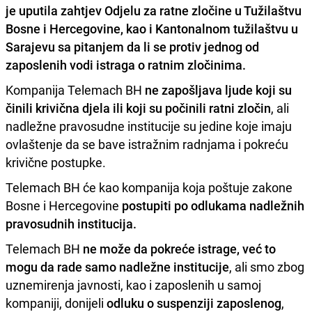
je uputila zahtjev
Odjelu za ratne zločine
u Tužilaštvu
Bosne i Hercegovine, kao i
Kantonalnom tužilaštvu
u
Sarajevu sa pitanjem da li se protiv jednog od
zaposlenih vodi istraga o ratnim zločinima.
Kompanija Telemach BH
ne zapošljava ljude koji su
činili krivična djela ili koji su počinili ratni zločin
, ali
nadležne pravosudne institucije su jedine koje imaju
ovlaštenje da se bave istražnim radnjama i pokreću
krivične postupke.
Telemach BH će kao kompanija koja poštuje zakone
Bosne i Hercegovine
postupiti po odlukama nadležnih
pravosudnih institucija.
Telemach BH
ne može da pokreće istrage, već to
mogu da rade samo nadležne institucije
, ali smo zbog
uznemirenja javnosti, kao i zaposlenih u samoj
kompaniji, donijeli
odluku o suspenziji zaposlenog
,