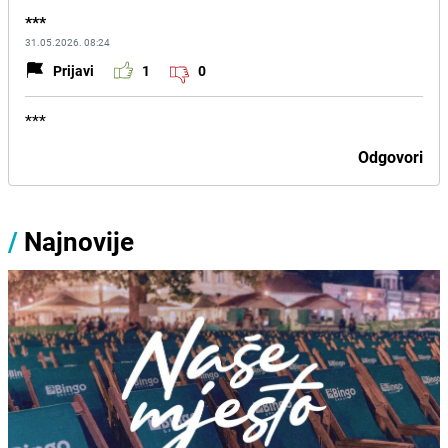
***
31.05.2026. 08:24
Prijavi
1
0
***
Odgovori
/
Najnovije