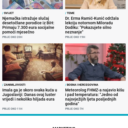
/
SVIJET
/
TEME
Njemačka istražuje slučaj
Dr. Erma Ramić-Kunić održala
desetočlane porodice iz BiH:
lekciju notornom Miloradu
Primaju 7.300 eura socijalne
Dodiku: "Pokazujete silno
pomoći mjesečno
neznanje"
PRIJE OKO 20H
PRIJE OKO 19H
/
ZANIMLJIVOSTI
/
BOSNA I HERCEGOVINA
Imala ga je skoro svaka kuća u
Meteorolog FHMZ-a najavio kišu
Jugoslaviji: Danas ovaj luster
i pad temperatura: "Jedno od
vrijedi i nekoliko hiljada eura
najsvježijih ljeta posljednjih
godina"
PRIJE OKO 11H
PRIJE OKO 7H