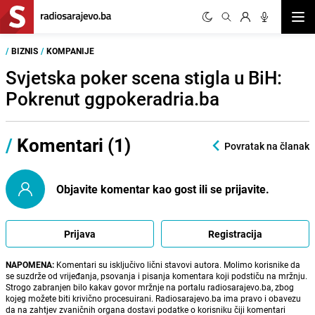
Otvor
/
BIZNIS
/
KOMPANIJE
Svjetska poker scena stigla u BiH:
Pokrenut ggpokeradria.ba
/
Komentari (1)
Povratak na članak
Objavite komentar kao gost ili se prijavite.
Prijava
Registracija
NAPOMENA:
Komentari su isključivo lični stavovi autora. Molimo korisnike da
se suzdrže od vrijeđanja, psovanja i pisanja komentara koji podstiču na mržnju.
Strogo zabranjen bilo kakav govor mržnje na portalu radiosarajevo.ba, zbog
kojeg možete biti krivično procesuirani. Radiosarajevo.ba ima pravo i obavezu
da na zahtjev zvaničnih organa dostavi podatke o korisniku čiji komentari