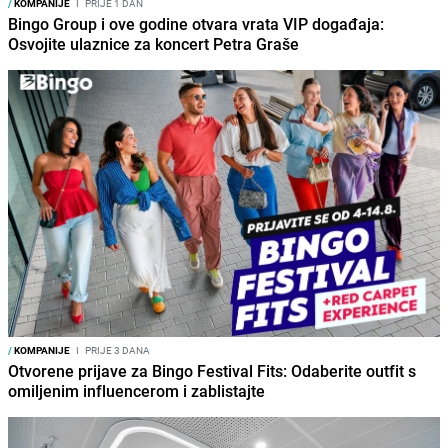
/
KOMPANIJE
I
PRIJE 1 DAN
Bingo Group i ove godine otvara vrata VIP događaja:
Osvojite ulaznice za koncert Petra Graše
/
KOMPANIJE
I
PRIJE 3 DANA
Otvorene prijave za Bingo Festival Fits: Odaberite outfit s
omiljenim influencerom i zablistajte