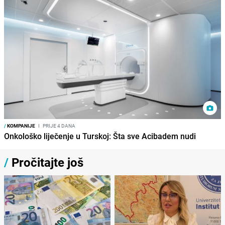
/
KOMPANIJE
I
PRIJE 4 DANA
Onkološko liječenje u Turskoj: Šta sve Acibadem nudi
/
Pročitajte još