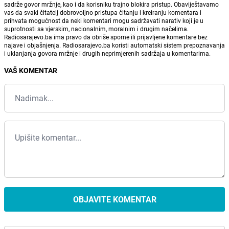
sadrže govor mržnje, kao i da korisniku trajno blokira pristup. Obaviještavamo
vas da svaki čitatelj dobrovoljno pristupa čitanju i kreiranju komentara i
prihvata mogućnost da neki komentari mogu sadržavati narativ koji je u
suprotnosti sa vjerskim, nacionalnim, moralnim i drugim načelima.
Radiosarajevo.ba ima pravo da obriše sporne ili prijavljene komentare bez
najave i objašnjenja. Radiosarajevo.ba koristi automatski sistem prepoznavanja
i uklanjanja govora mržnje i drugih neprimjerenih sadržaja u komentarima.
VAŠ KOMENTAR
OBJAVITE KOMENTAR