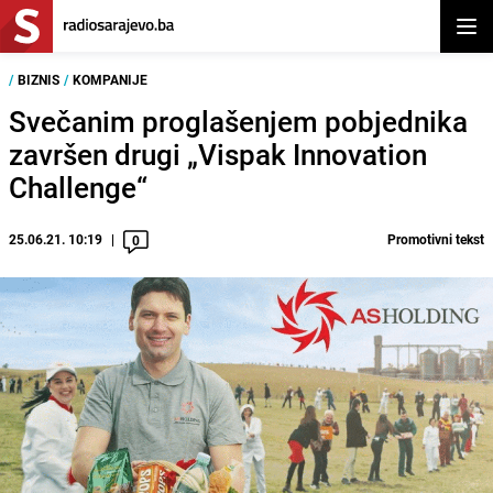
Otvor
/
BIZNIS
/
KOMPANIJE
Svečanim proglašenjem pobjednika
završen drugi „Vispak Innovation
Challenge“
25.06.21. 10:19
Promotivni tekst
0