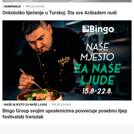
/
KOMPANIJE
I
PRIJE 3 DANA
Onkološko liječenje u Turskoj: Šta sve Acibadem nudi
/
NAŠE MJESTO ZA NAŠE LJUDE
I
PRIJE 6 DANA
Bingo Group svojim uposlenicima posvećuje posebno lijep
festivalski trenutak