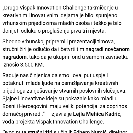
„Drugo Vispak Innovation Challenge takmičenje u
kreativnim i inovativnim idejama je bilo ispunjeno
vrhunskim prijedlozima mladih osoba i teško je bilo
donijeti odluku o proglašenju prva tri mjesta.
Shodno vrhunskoj pripremi i prezentaciji timova,
stručni žiri je odlučio da i četvrti tim
nagradi novčanom
nagradom
, tako da je ukupni fond u samom završetku
iznosio 3.500 KM.
Raduje nas činjenica da smo i ovaj put uspjeli
potaknuti mlade ljude na osmišljavanje kreativnih
prijedloga za rješavanje stvarnih poslovnih slučajeva.
Sjajne i inovativne ideje su pokazale kako mladi u
Bosni i Hercegovini imaju veliki potencijal za doprinos
domaćoj privredi.“ – izjavila je
Lejla Mehica Kadrić
,
vođa projekta Vispak Innovation Challenge.
Ovog puta
stručni žiri
su činili: Edhem Numić, direktor