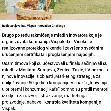
Radiosarajevo.ba / Vispak Innovation Challenge
Drugo po redu takmičenje mladih inovatora koje je
organizovala kompanija
Vispak d.d. Visoko
je
realizovano proteklog vikenda i završeno svečanim
uručenjem certifikata i proglašenjem najboljih.
Osam timova koji su učestvovali u finalu sačinjavali su
mladi iz Mostara, Sarajeva, Zenice, Tuzle, i Visoko
g, a
njihove inovacije iz oblasti „Marketing strategija za
obilježavanje 50 godina kompanije Vispak“ i „Inovacija
u pripremi i konzumaciji kafe“ pomno su pratili mentori
iz odjela za razvoj i istraživanje, marketinga,
proizvodnje, nabave i
kontrola kvaliteta kompanije
Vispak.