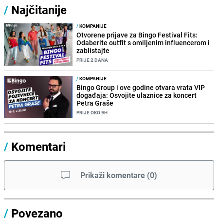
/
Najčitanije
/
KOMPANIJE
Otvorene prijave za Bingo Festival Fits:
Odaberite outfit s omiljenim influencerom i
zablistajte
PRIJE 2 DANA
/
KOMPANIJE
Bingo Group i ove godine otvara vrata VIP
događaja: Osvojite ulaznice za koncert
Petra Graše
PRIJE OKO 9H
/
Komentari
Prikaži komentare
(
0
)
/
Povezano