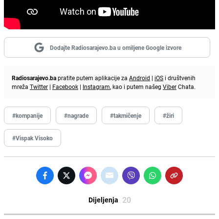
Dodajte Radiosarajevo.ba u omiljene Google izvore
Radiosarajevo.ba
pratite putem aplikacije za
Android
|
iOS
i društvenih
mreža
Twitter
|
Facebook
|
Instagram
, kao i putem našeg
Viber
Chata.
#kompanije
#nagrade
#takmičenje
#žiri
#Vispak Visoko
20
Dijeljenja