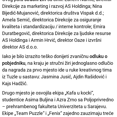
Direkcije za marketing i razvoj AS Holdinga; Nina
Bijedić-Mujanović, direktorica društva Vispak d.d.;
Amela Semić, direktorica Direkcije za osiguranje
kvaliteta i standardizaciju / interne kontrole; Emira
Duratbegović, direktorica Direkcije za ljudske resurse
AS Holdinga i Armin Hrvić, direktor Oaze i izvršni
direktor AS d.o.o.
Iako je bilo izrazito teško donijeti zvaničnu
odluku o
pobjedniku
, na kraju je stručni žiri jednoglasno odlučio
da nagrada za prvo mjesto ide u ruke kreativnog tima
iz Tuzle u sastavu: Jasmina Jusić, Ajdin Rašidović i
Kajs Hadžić.
Drugo mjesto je osvojila ekipa „Kafa u kocki“,
studentice Asima Buljina i Azra Zrno sa Poljoprivredno
– prehrambenog fakulteta Univerziteta u Sarajevu.
Ekipe „Team Puzzle“ i „Fenix“ zajedno zauzimaju treće