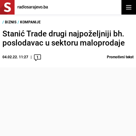
Otvor
/
BIZNIS
/
KOMPANIJE
Stanić Trade drugi najpoželjniji bh.
poslodavac u sektoru maloprodaje
04.02.22. 11:27
Promotivni tekst
1