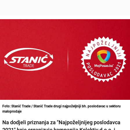
Foto: Stanić Trade / Stanić Trade drugi najpoželjniji bh. poslodavac u sektoru
maloprodaje
Na dodjeli priznanja za "Najpoželjnijeg poslodavca
2021" koje organizuje kompanija Kolektiv d.o.o. i