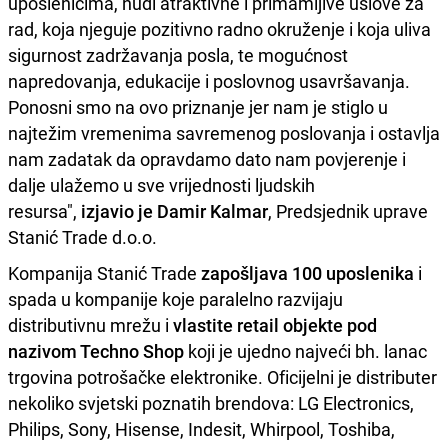
uposlenicima, nudi atraktivne i primamljive uslove za
rad, koja njeguje pozitivno radno okruženje i koja uliva
sigurnost zadržavanja posla, te mogućnost
napredovanja, edukacije i poslovnog usavršavanja.
Ponosni smo na ovo priznanje jer nam je stiglo u
najtežim vremenima savremenog poslovanja i ostavlja
nam zadatak da opravdamo dato nam povjerenje i
dalje ulažemo u sve vrijednosti ljudskih
resursa",
izjavio je Damir Kalmar
, Predsjednik uprave
Stanić Trade d.o.o.
Kompanija Stanić Trade
zapošljava 100 uposlenika
i
spada u kompanije koje paralelno razvijaju
distributivnu mrežu i
vlastite retail objekte pod
nazivom Techno Shop
koji je ujedno najveći bh. lanac
trgovina potrošačke elektronike. Oficijelni je distributer
nekoliko svjetski poznatih brendova: LG Electronics,
Philips, Sony, Hisense, Indesit, Whirpool, Toshiba,