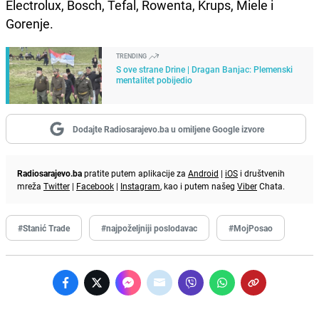
Electrolux, Bosch, Tefal, Rowenta, Krups, Miele i
Gorenje.
TRENDING
S ove strane Drine | Dragan Banjac: Plemenski
mentalitet pobijedio
Dodajte Radiosarajevo.ba u omiljene Google izvore
Radiosarajevo.ba
pratite putem aplikacije za
Android
|
iOS
i društvenih
mreža
Twitter
|
Facebook
|
Instagram
, kao i putem našeg
Viber
Chata.
#Stanić Trade
#najpoželjniji poslodavac
#MojPosao