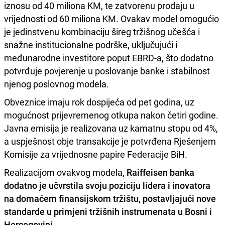
iznosu od 40 miliona KM, te zatvorenu prodaju u
vrijednosti od 60 miliona KM. Ovakav model omogućio
je jedinstvenu kombinaciju šireg tržišnog učešća i
snažne institucionalne podrške, uključujući i
međunarodne investitore poput EBRD-a, što dodatno
potvrđuje povjerenje u poslovanje banke i stabilnost
njenog poslovnog modela.
Obveznice imaju rok dospijeća od pet godina, uz
mogućnost prijevremenog otkupa nakon četiri godine.
Javna emisija je realizovana uz kamatnu stopu od 4%,
a uspješnost obje transakcije je potvrđena Rješenjem
Komisije za vrijednosne papire Federacije BiH.
Realizacijom ovakvog modela,
Raiffeisen banka
dodatno je učvrstila svoju poziciju lidera i inovatora
na domaćem finansijskom tržištu, postavljajući nove
standarde u primjeni tržišnih instrumenata u Bosni i
Hercegovini
.