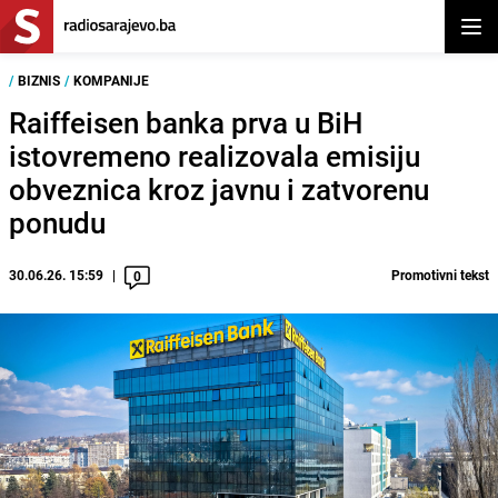
Otvor
/
BIZNIS
/
KOMPANIJE
Raiffeisen banka prva u BiH
istovremeno realizovala emisiju
obveznica kroz javnu i zatvorenu
ponudu
30.06.26. 15:59
Promotivni tekst
0