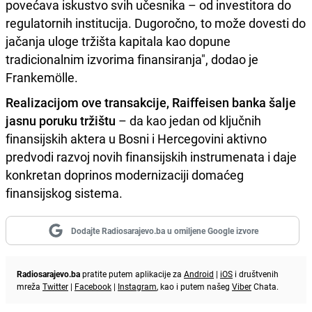
povećava iskustvo svih učesnika – od investitora do
regulatornih institucija. Dugoročno, to može dovesti do
jačanja uloge tržišta kapitala kao dopune
tradicionalnim izvorima finansiranja", dodao je
Frankemölle.
Realizacijom ove transakcije, Raiffeisen banka šalje
jasnu poruku tržištu
– da kao jedan od ključnih
finansijskih aktera u Bosni i Hercegovini aktivno
predvodi razvoj novih finansijskih instrumenata i daje
konkretan doprinos modernizaciji domaćeg
finansijskog sistema.
Dodajte Radiosarajevo.ba u omiljene Google izvore
Radiosarajevo.ba
pratite putem aplikacije za
Android
|
iOS
i društvenih
mreža
Twitter
|
Facebook
|
Instagram
, kao i putem našeg
Viber
Chata.