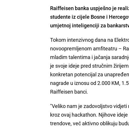
Raiffeisen banka uspješno je reali
studente iz cijele Bosne i Hercego
umjetnoj inteligenciji za bankarst
Tokom intenzivnog dana na Elektro
novoopremljenom amfiteatru – Raiff
mladim talentima i jačanja saradn
je svoje ideje pred stručnim žirij
konkretan potencijal za unapređen
nagrade u iznosu od 2.000 KM, 1.50
Raiffeisen banci.
"Veliko nam je zadovoljstvo vidjeti 
kroz ovaj hackathon. Njihove idej
trendove, već aktivno oblikuju bud