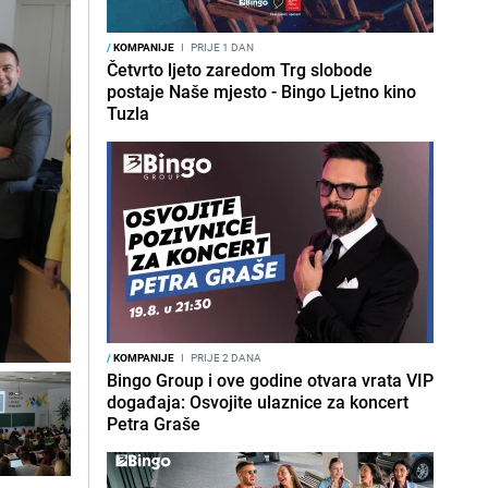
/
KOMPANIJE
I
PRIJE 1 DAN
Četvrto ljeto zaredom Trg slobode
postaje Naše mjesto - Bingo Ljetno kino
Tuzla
/
KOMPANIJE
I
PRIJE 2 DANA
Bingo Group i ove godine otvara vrata VIP
događaja: Osvojite ulaznice za koncert
Petra Graše