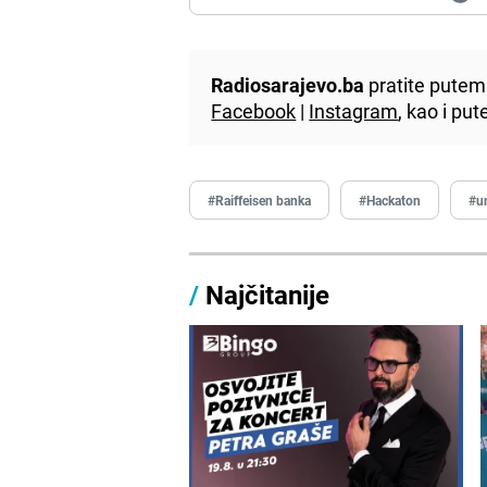
Radiosarajevo.ba
pratite putem 
Facebook
|
Instagram
, kao i p
#Raiffeisen banka
#Hackaton
#um
/
Najčitanije