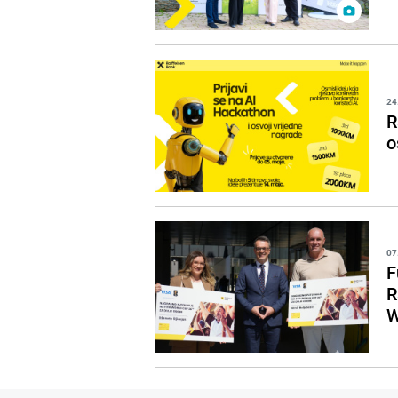
24
R
o
07
F
R
W