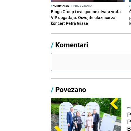
/
KOMPANIJE
I
PRIJE 2 DANA
/
Bingo Group i ove godine otvara vrata
VIP događaja: Osvojite ulaznice za
koncert Petra Graše
/
Komentari
/
Povezano
29
P
P
B