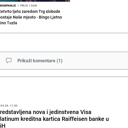
KOMPANIJE
I
PRIJE 1 DAN
Četvrto ljeto zaredom Trg slobode
postaje Naše mjesto - Bingo Ljetno
kino Tuzla
Prikaži komentare
(
1
)
.04.26. 11:40
redstavljena nova i jedinstvena Visa
latinum kreditna kartica Raiffeisen banke u
iH