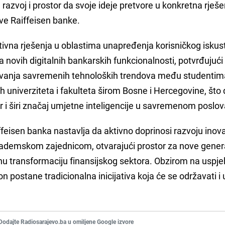
 razvoj i prostor da svoje ideje pretvore u konkretna rješe
ave Raiffeisen banke.
ivna rješenja u oblastima unapređenja korisničkog iskus
 novih digitalnih bankarskih funkcionalnosti, potvrđujući
ijevanja savremenih tehnoloških trendova među studentim
tih univerziteta i fakulteta širom Bosne i Hercegovine, št
er i širi značaj umjetne inteligencije u savremenom poslov
feisen banka nastavlja da aktivno doprinosi razvoju inov
kademskom zajednicom, otvarajući prostor za nove gener
alnu transformaciju finansijskog sektora. Obzirom na uspj
 postane tradicionalna inicijativa koja će se održavati i 
Dodajte Radiosarajevo.ba u omiljene Google izvore