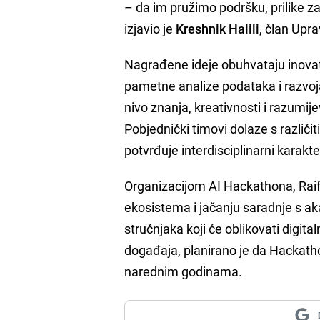
– da im pružimo podršku, prilike za
izjavio je
Kreshnik Halili
, član Upr
Nagrađene ideje obuhvataju inovat
pametne analize podataka i razvoja
nivo znanja, kreativnosti i razum
Pobjednički timovi dolaze s različi
potvrđuje interdisciplinarni karakt
Organizacijom AI Hackathona, Raif
ekosistema i jačanju saradnje s a
stručnjaka koji će oblikovati digit
događaja, planirano je da Hackathon
narednim godinama.