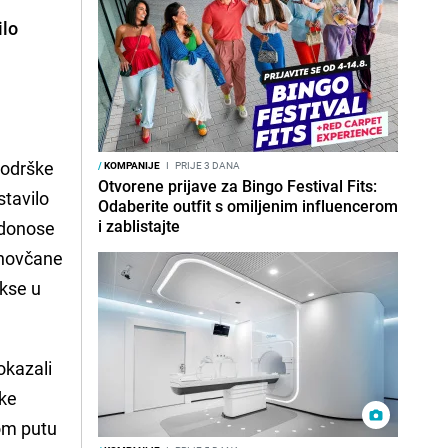
ilo
podrške
/
KOMPANIJE
I
PRIJE 3 DANA
Otvorene prijave za Bingo Festival Fits:
stavilo
Odaberite outfit s omiljenim influencerom
i zablistajte
a donose
 novčane
akse u
okazali
ške
tom putu