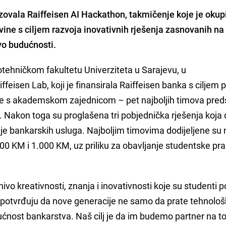
zovala Raiffeisen AI Hackathon, takmičenje koje je okup
vine s ciljem razvoja inovativnih rješenja zasnovanih na
vo budućnosti.
tehničkom fakultetu Univerziteta u Sarajevu, u
eisen Lab, koji je finansirala Raiffeisen banka s ciljem 
je s akademskom zajednicom – pet najboljih timova pred
em. Nakon toga su proglašena tri pobjednička rješenja koj
je bankarskih usluga. Najboljim timovima dodijeljene su
0 KM i 1.000 KM, uz priliku za obavljanje studentske pr
nivo kreativnosti, znanja i inovativnosti koje su studenti p
e potvrđuju da nove generacije ne samo da prate tehnolo
ućnost bankarstva. Naš cilj je da im budemo partner na 