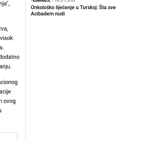
/
KOMPANIJE
I
PRIJE 5 DANA
nja",
Onkološko liječenje u Turskoj: Šta sve
Acibadem nudi
tva,
 visok
a.
o dodatno
anju.
acionog
acije
eh ovog
u