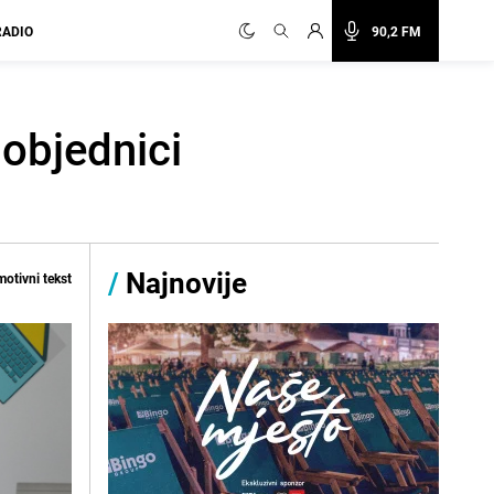
RADIO
90,2 FM
pobjednici
/
Najnovije
otivni tekst