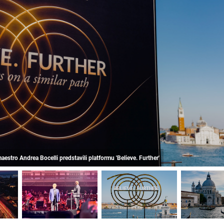
maestro Andrea Bocelli predstavili platformu 'Believe. Further'