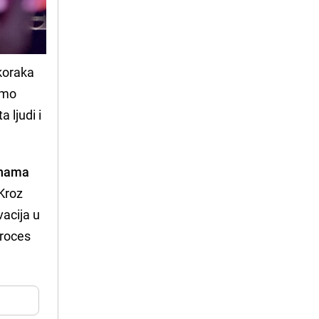
 koraka
amo
 ljudi i
dinama
 Kroz
vacija u
proces