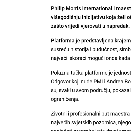
Philip Morris International i maest
višegodišnju inicijativu koja želi 
zašto vrijedi vjerovati u napredak.
Platforma je predstavljena krajem 
susreću historija i budućnost, simbo
najveći iskoraci mogući onda kada 
Polazna tačka platforme je jednos
Odgovor koji nude PMI i Andrea Bocel
su, svaki u svom području, pokaza
ograničenja.
Životni i profesionalni put maestra 
najvećih svjetskih pozornica, njego
nadjačati prepreke koje drugi sma