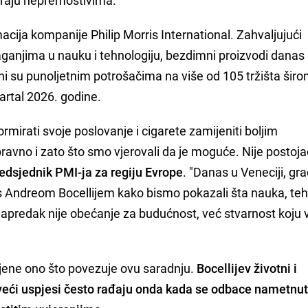
acija kompanije Philip Morris International. Zahvaljujući
laganjima u nauku i tehnologiju, bezdimni proizvodi danas
ni su punoljetnim potrošačima na više od 105 tržišta šir
artal 2026. godine.
mirati svoje poslovanje i cigarete zamijeniti boljim
spravno i zato što smo vjerovali da je moguće. Nije postoj
dsjednik PMI-ja za regiju Evrope
. "Danas u Veneciji, gr
 Andreom Bocellijem kako bismo pokazali šta nauka, teh
napredak nije obećanje za budućnost, već stvarnost koju 
jene ono što povezuje ovu saradnju.
Bocellijev životni i
jveći uspjesi često rađaju onda kada se odbace nametnu