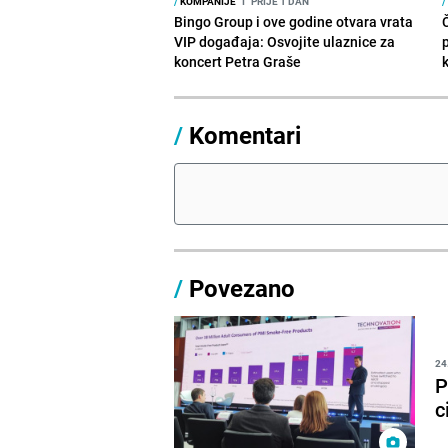
/
KOMPANIJE
I
PRIJE 1 DAN
/
Bingo Group i ove godine otvara vrata
VIP događaja: Osvojite ulaznice za
koncert Petra Graše
/
Komentari
/
Povezano
24
P
c