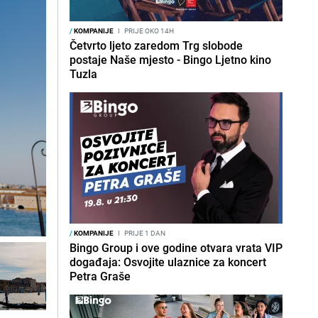
/
KOMPANIJE
I
PRIJE OKO 14H
Četvrto ljeto zaredom Trg slobode
postaje Naše mjesto - Bingo Ljetno kino
Tuzla
/
KOMPANIJE
I
PRIJE 1 DAN
Bingo Group i ove godine otvara vrata VIP
događaja: Osvojite ulaznice za koncert
Petra Graše