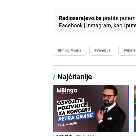
Radiosarajevo.ba
pratite putem 
Facebook
|
Instagram
, kao i p
#Philip Morris
#Venecija
#Andrea
/
Najčitanije