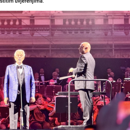
astitim uvjerenjima
.