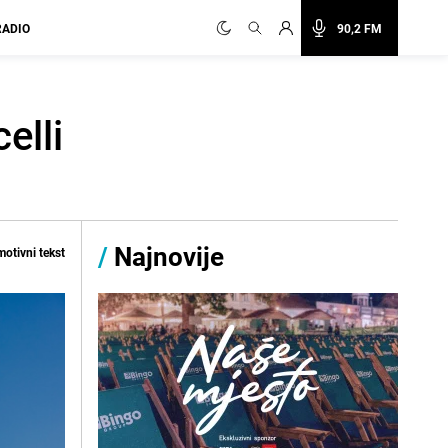
RADIO
90,2 FM
elli
/
Najnovije
otivni tekst