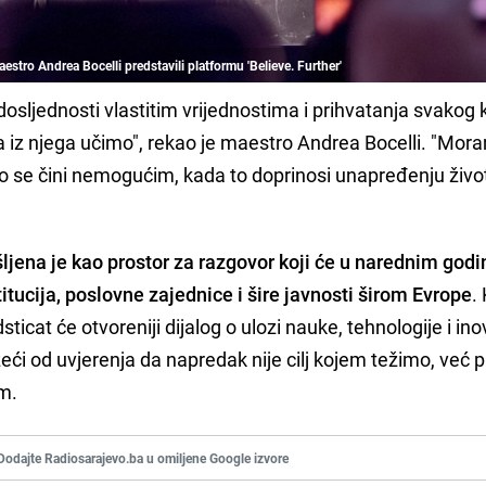
aestro Andrea Bocelli predstavili platformu 'Believe. Further'
osljednosti vlastitim vrijednostima i prihvatanja svakog
 iz njega učimo", rekao je maestro Andrea Bocelli. "Mor
o se čini nemogućim, kada to doprinosi unapređenju života
šljena je kao prostor za razgovor koji će u narednim go
titucija, poslovne zajednice i šire javnosti širom Evrope
.
odsticat će otvoreniji dijalog o ulozi nauke, tehnologije i ino
eći od uvjerenja da napredak nije cilj kojem težimo, već 
m.
Dodajte Radiosarajevo.ba u omiljene Google izvore