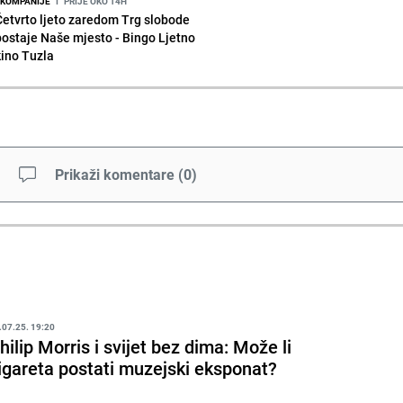
KOMPANIJE
I
PRIJE OKO 14H
Četvrto ljeto zaredom Trg slobode
postaje Naše mjesto - Bingo Ljetno
kino Tuzla
Prikaži komentare
(
0
)
.07.25. 19:20
hilip Morris i svijet bez dima: Može li
igareta postati muzejski eksponat?