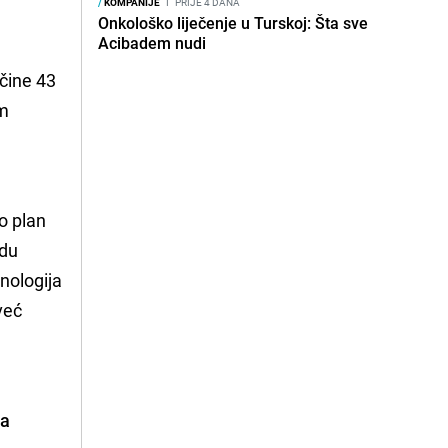
/
KOMPANIJE
I
PRIJE 4 DANA
Onkološko liječenje u Turskoj: Šta sve
Acibadem nudi
 čine 43
om
ao plan
adu
nologija
već
ta