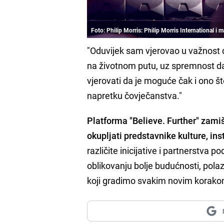
Foto: Philip Morris: Philip Morris International i m
"Oduvijek sam vjerovao u važnost d
na životnom putu, uz spremnost da
vjerovati da je moguće čak i ono št
napretku čovječanstva."
Platforma "Believe. Further" zami
okupljati predstavnike kulture, ins
različite inicijative i partnerstva p
oblikovanju bolje budućnosti, polaz
koji gradimo svakim novim korako