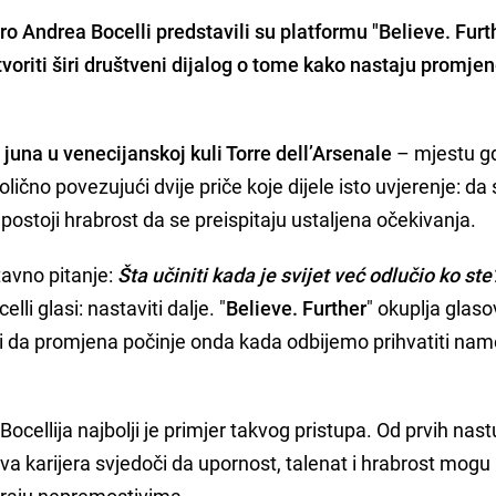
ro Andrea Bocelli predstavili su platformu "Believe. Furt
otvoriti širi društveni dijalog o tome kako nastaju promjen
juna u venecijanskoj kuli Torre dell’Arsenale
– mjestu gd
lično povezujući dvije priče koje dijele isto uvjerenje: da
postoji hrabrost da se preispitaju ustaljena očekivanja.
tavno pitanje:
Šta učiniti kada je svijet već odlučio ko ste
li glasi: nastaviti dalje. "
Believe. Further
" okuplja glaso
li da promjena počinje onda kada odbijemo prihvatiti na
Bocellija najbolji je primjer takvog pristupa. Od prvih nas
va karijera svjedoči da upornost, talenat i hrabrost mogu
traju nepremostivima.