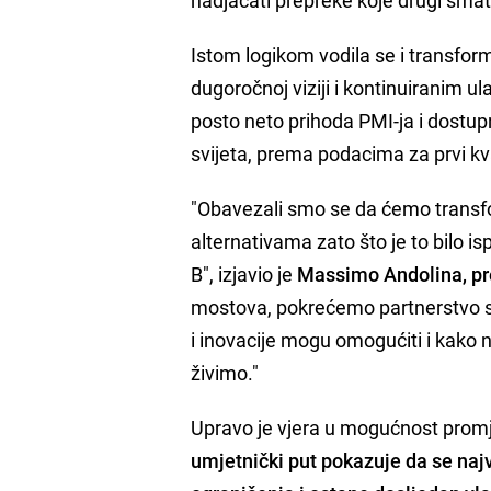
Istom logikom vodila se i transform
dugoročnoj viziji i kontinuiranim u
posto neto prihoda PMI-ja i dostup
svijeta, prema podacima za prvi kv
"Obavezali smo se da ćemo transfor
alternativama zato što je to bilo i
B", izjavio je
Massimo Andolina, pre
mostova, pokrećemo partnerstvo s
i inovacije mogu omogućiti i kako 
živimo."
Upravo je vjera u mogućnost prom
umjetnički put pokazuje da se na