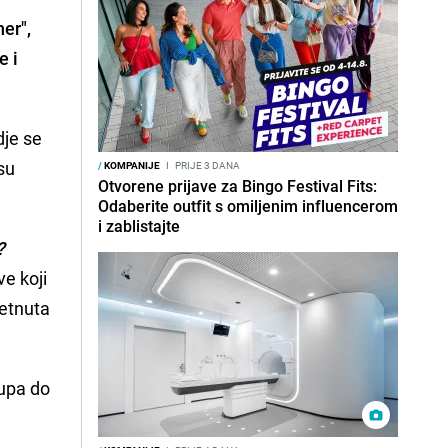
her",
e i
je se
 su
/
KOMPANIJE
I
PRIJE 3 DANA
Otvorene prijave za Bingo Festival Fits:
Odaberite outfit s omiljenim influencerom
i zablistajte
?
ve koji
metnuta
tupa do