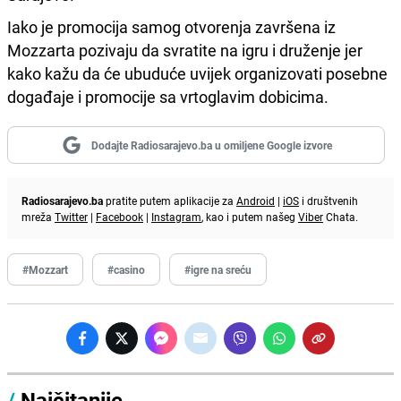
Iako je promocija samog otvorenja završena iz
Mozzarta pozivaju da svratite na igru i druženje jer
kako kažu da će ubuduće uvijek organizovati posebne
događaje i promocije sa vrtoglavim dobicima.
Dodajte Radiosarajevo.ba u omiljene Google izvore
Radiosarajevo.ba
pratite putem aplikacije za
Android
|
iOS
i društvenih
mreža
Twitter
|
Facebook
|
Instagram
, kao i putem našeg
Viber
Chata.
#Mozzart
#casino
#igre na sreću
/
Najčitanije