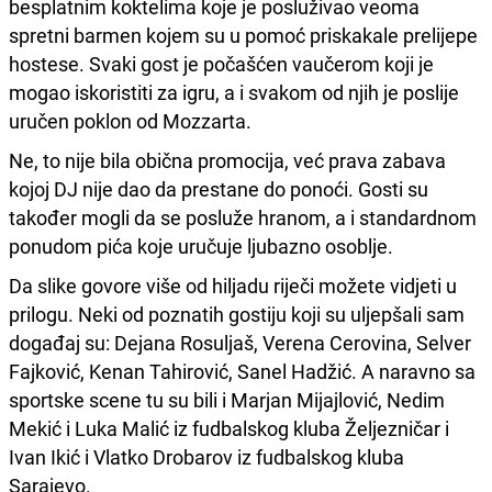
besplatnim koktelima koje je posluživao veoma
spretni barmen kojem su u pomoć priskakale prelijepe
hostese. Svaki gost je počašćen vaučerom koji je
mogao iskoristiti za igru, a i svakom od njih je poslije
uručen poklon od Mozzarta.
Ne, to nije bila obična promocija, već prava zabava
kojoj DJ nije dao da prestane do ponoći. Gosti su
također mogli da se posluže hranom, a i standardnom
ponudom pića koje uručuje ljubazno osoblje.
Da slike govore više od hiljadu riječi možete vidjeti u
prilogu. Neki od poznatih gostiju koji su uljepšali sam
događaj su: Dejana Rosuljaš, Verena Cerovina, Selver
Fajković, Kenan Tahirović, Sanel Hadžić. A naravno sa
sportske scene tu su bili i Marjan Mijajlović, Nedim
Mekić i Luka Malić iz fudbalskog kluba Željezničar i
Ivan Ikić i Vlatko Drobarov iz fudbalskog kluba
Sarajevo.