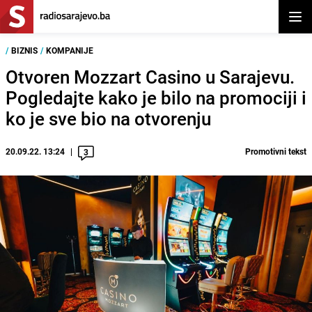
Otvor
/
BIZNIS
/
KOMPANIJE
Otvoren Mozzart Casino u Sarajevu.
Pogledajte kako je bilo na promociji i
ko je sve bio na otvorenju
20.09.22. 13:24
Promotivni tekst
3