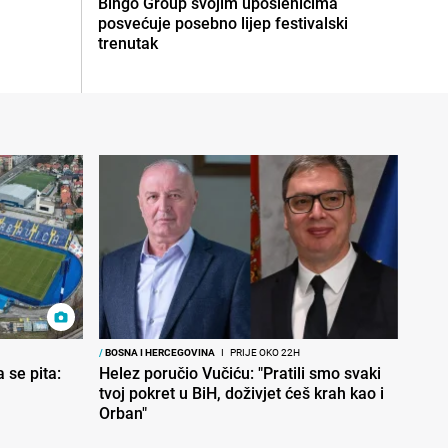
Bingo Group svojim uposlenicima
posvećuje posebno lijep festivalski
trenutak
/
BOSNA I HERCEGOVINA
I
PRIJE OKO 22H
 se pita:
Helez poručio Vučiću: "Pratili smo svaki
tvoj pokret u BiH, doživjet ćeš krah kao i
Orban"