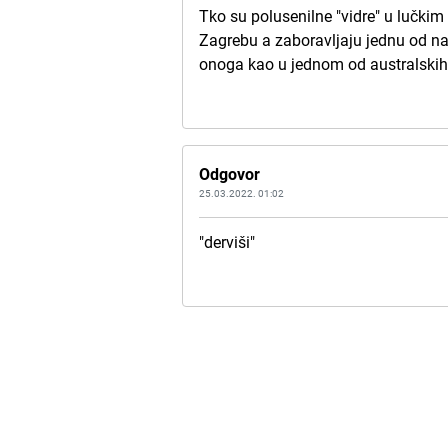
Tko su polusenilne "vidre" u lučkim
Zagrebu a zaboravljaju jednu od na
onoga kao u jednom od australskih 
Odgovor
25.03.2022. 01:02
"derviši"