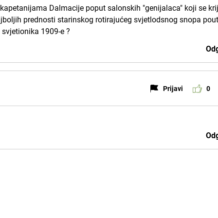
 kapetanijama Dalmacije poput salonskih "genijalaca" koji se kri
jboljih prednosti starinskog rotirajućeg svjetlodsnog snopa pou
svjetionika 1909-e ?
Odg
Prijavi
0
Odg