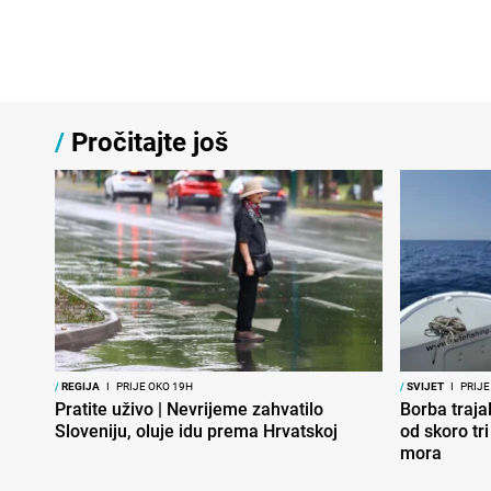
/
Pročitajte još
/
REGIJA
I
PRIJE OKO 19H
/
SVIJET
I
PRIJE
Pratite uživo | Nevrijeme zahvatilo
Borba traja
Sloveniju, oluje idu prema Hrvatskoj
od skoro tr
mora