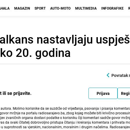
HALA
MAGAZIN
SPORT
AUTO-MOTO
MULTIMEDIA
INFOGRAFIKE
alkans nastavljaju uspje
eko 20. godina
Povratak 
li se prijavite.
Prijava
Regi
i autora. Molimo korisnike da se suzdrže od vrijeđanja, psovanja i pisanja komentara
govor mržnje na portalu radiosarajevo.ba, zbog kojeg možete biti krivično procesuir
ev zvaničnih organa dostavi podatke o korisniku čiji komentari sadrže govor mržnj
vas da svaki čitatelj dobrovoljno pristupa čitanju i kreiranju komentara i prihvata 
e u suprotnosti sa vjerskim, nacionalnim, moralnim i drugim načelima. Radiosaraje