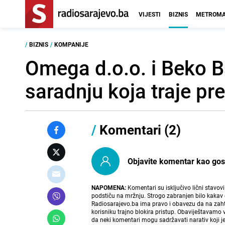
VIJESTI
BIZNIS
METROMA
/
BIZNIS
/
KOMPANIJE
Omega d.o.o. i Beko B
saradnju koja traje pr
/
Komentari (2)
Objavite komentar kao gost i
NAPOMENA:
Komentari su isključivo lični stavov
podstiču na mržnju. Strogo zabranjen bilo kakav 
Radiosarajevo.ba ima pravo i obavezu da na zahtj
korisniku trajno blokira pristup. Obaviještavamo 
da neki komentari mogu sadržavati narativ koji j