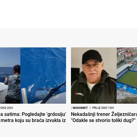
 OKO 20H
/
NOGOMET
I
PRIJE OKO 19H
la satima: Pogledajte 'grdosiju'
Nekadašnji trener Željezničara
i metra koju su braća izvukla iz
"Odakle se stvorio toliki dug?"