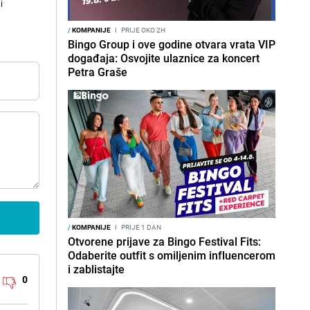
i
/
KOMPANIJE
I
PRIJE OKO 2H
Bingo Group i ove godine otvara vrata VIP
događaja: Osvojite ulaznice za koncert
Petra Graše
/
KOMPANIJE
I
PRIJE 1 DAN
Otvorene prijave za Bingo Festival Fits:
Odaberite outfit s omiljenim influencerom
i zablistajte
0