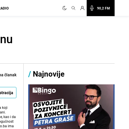
RADIO
90,2 FM
šnu
/
Najnovije
na članak
stracija
 koji
ani.
e, kao i da
mogućnost
vo.ba ima