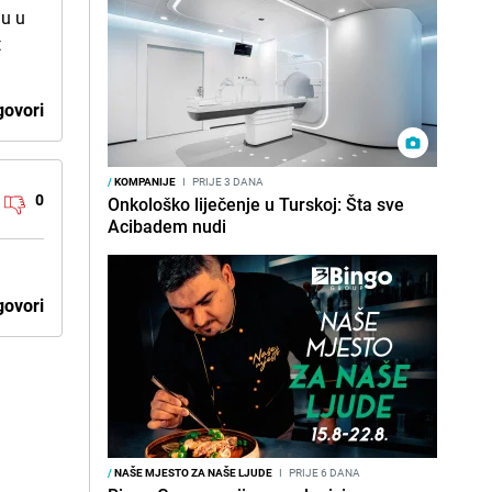
ju u
t
ovori
/
KOMPANIJE
I
PRIJE 3 DANA
0
Onkološko liječenje u Turskoj: Šta sve
Acibadem nudi
ovori
/
NAŠE MJESTO ZA NAŠE LJUDE
I
PRIJE 6 DANA