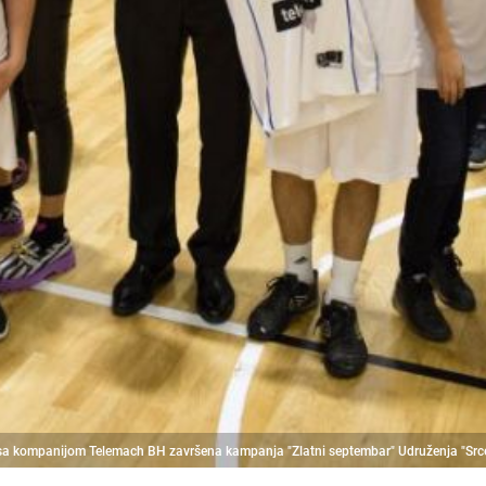
sa kompanijom Telemach BH završena kampanja "Zlatni septembar" Udruženja "Srce