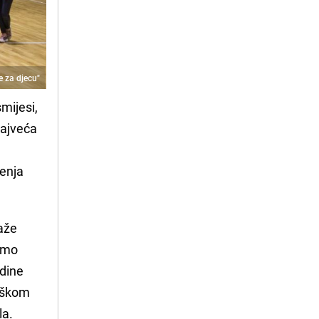
 za djecu"
mijesi,
najveća
ženja
maže
 smo
odine
drškom
la.