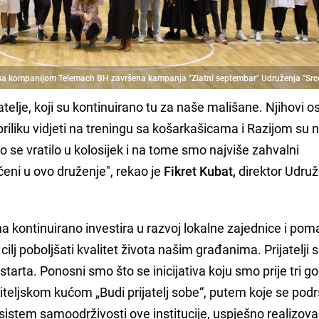
sa kompanijom Telemach BH završena kampanja "Zlatni septembar" Udruženja "Srce
elje, koji su kontinuirano tu za naše mališane. Njihovi os
priliku vidjeti na treningu sa košarkašicama i Razijom su 
 se vratilo u kolosijek i na tome smo najviše zahvalni
učeni u ovo druženje", rekao je
Fikret Kubat,
direktor Udru
 kontinuirano investira u razvoj lokalne zajednice i po
ilj poboljšati kvalitet života našim građanima. Prijatelji
arta. Ponosni smo što se inicijativa koju smo prije tri g
iteljskom kućom „Budi prijatelj sobe“, putem koje se po
stem samoodrživosti ove institucije, uspješno realizova