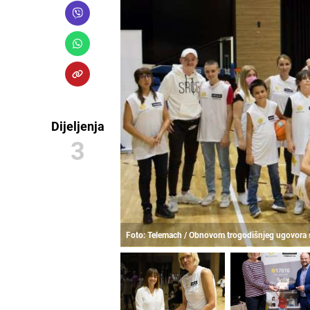
Dijeljenja
3
Foto: Telemach / Obnovom trogodišnjeg ugovora 