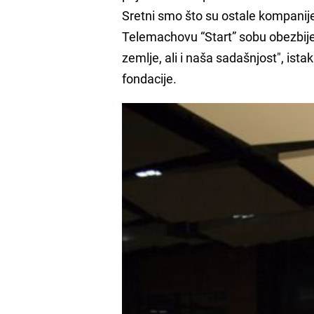
Sretni smo što su ostale kompanije
Telemachovu “Start” sobu obezbijed
zemlje, ali i naša sadašnjost", istak
fondacije.