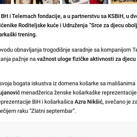
BH i Telemach fondacije,
a u partnerstvu sa KSBiH, u dv
ićenike Roditeljske kuće i Udruženja “Srce za djecu obol
arkaški trening.
u povodu obnavljanja trogodišnje saradnje sa kompanijom 
tanja pažnje na
važnost uloge fizičke aktivnosti za djecu
 svoja bogata iskustva iz domena košarke sa mališanima
ujanović
menadžerica ženske košarkaške reprezentacije
prezentacije BiH i košarkašica
Azra Nikšić,
svečano je z
ječijem raku “Zlatni septembar”.