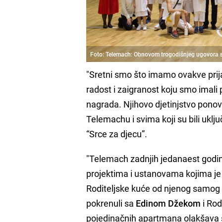
Foto: Telemach: Obnovom trogodišnjeg ugovora 
"Sretni smo što imamo ovakve prijat
radost i zaigranost koju smo imali 
nagrada. Njihovo djetinjstvo ponovo
Telemachu i svima koji su bili uklj
“Srce za djecu”.
"Telemach zadnjih jedanaest godina
projektima i ustanovama kojima je c
Roditeljske kuće od njenog samog st
pokrenuli sa
Edinom Džekom
i Rod
pojedinačnih apartmana olakšava si