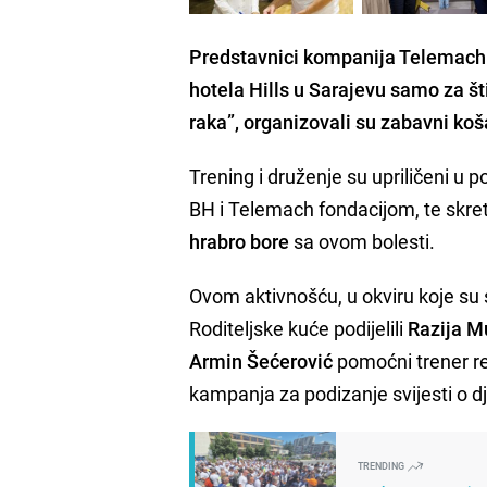
Predstavnici kompanija
Telemach 
hotela Hills u Sarajevu samo za št
raka”, organizovali su zabavni koš
Trening i druženje su upriličeni 
BH i Telemach fondacijom, te skre
hrabro bore
sa ovom bolesti.
Ovom aktivnošću, u okviru koje su
Roditeljske kuće podijelili
Razija M
Armin Šećerović
pomoćni trener re
kampanja za podizanje svijesti o d
TRENDING