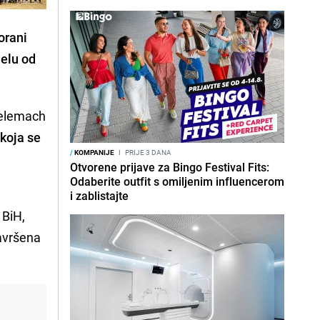
orani
jelu od
Telemach
 koja se
/
KOMPANIJE
I
PRIJE 3 DANA
Otvorene prijave za Bingo Festival Fits:
Odaberite outfit s omiljenim influencerom
i zablistajte
 BiH,
avršena