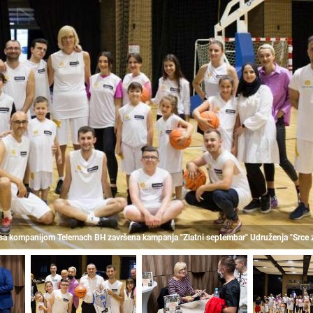
sa kompanijom Telemach BH završena kampanja "Zlatni septembar" Udruženja "Srce 