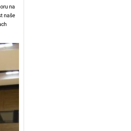
zoru na
st naše
ach