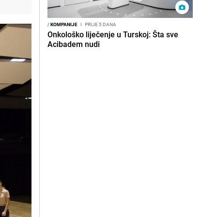
/
KOMPANIJE
I
PRIJE 5 DANA
Onkološko liječenje u Turskoj: Šta sve
Acibadem nudi