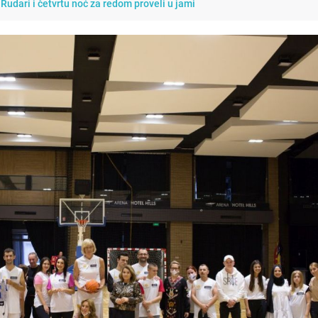
 Rudari i četvrtu noć za redom proveli u jami