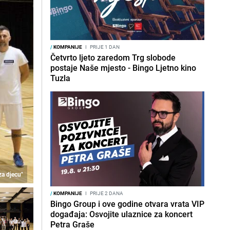
/
KOMPANIJE
I
PRIJE 1 DAN
Četvrto ljeto zaredom Trg slobode
postaje Naše mjesto - Bingo Ljetno kino
Tuzla
za djecu"
/
KOMPANIJE
I
PRIJE 2 DANA
Bingo Group i ove godine otvara vrata VIP
događaja: Osvojite ulaznice za koncert
Petra Graše