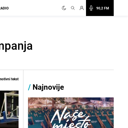
RADIO
90,2 FM
mpanja
otivni tekst
/
Najnovije