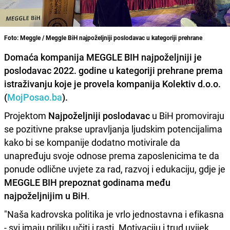
Foto: Meggle / Meggle BiH najpoželjniji poslodavac u kategoriji prehrane
Domaća kompanija MEGGLE BIH najpoželjniji je
poslodavac 2022. godine u kategoriji prehrane prema
istraživanju koje je provela kompanija Kolektiv d.o.o.
(
MojPosao.ba
).
Projektom
Najpoželjniji poslodavac
u BiH promoviraju
se pozitivne prakse upravljanja ljudskim potencijalima
kako bi se kompanije dodatno motivirale da
unapređuju svoje odnose prema zaposlenicima te da
ponude odlične uvjete za rad, razvoj i edukaciju, gdje je
MEGGLE BIH prepoznat godinama među
najpoželjnijim u BiH
.
"Naša kadrovska politika je vrlo jednostavna i efikasna
- svi imaju priliku učiti i rasti. Motivaciju i trud uvijek