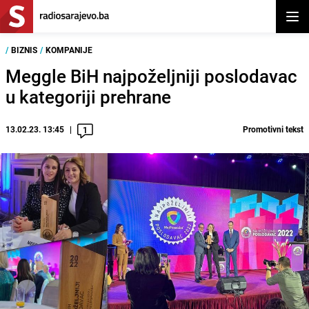
Otvor
/
BIZNIS
/
KOMPANIJE
Meggle BiH najpoželjniji poslodavac
u kategoriji prehrane
13.02.23. 13:45
Promotivni tekst
1