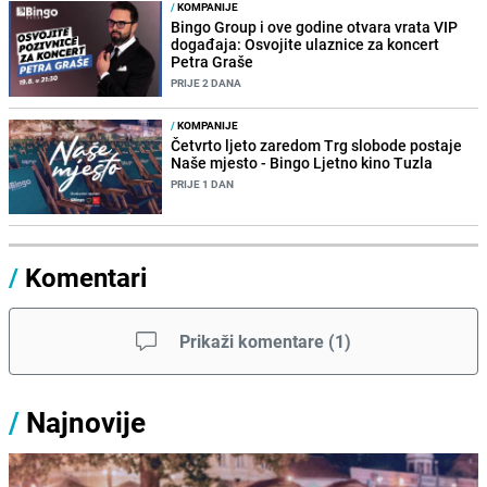
/
KOMPANIJE
Bingo Group i ove godine otvara vrata VIP
događaja: Osvojite ulaznice za koncert
Petra Graše
PRIJE 2 DANA
/
KOMPANIJE
Četvrto ljeto zaredom Trg slobode postaje
Naše mjesto - Bingo Ljetno kino Tuzla
PRIJE 1 DAN
/
Komentari
Prikaži komentare
(
1
)
/
Najnovije