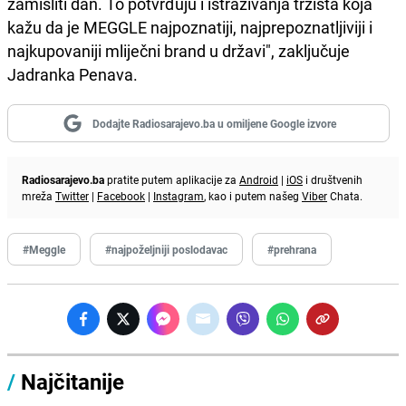
zamisliti dan. To potvrđuju i istraživanja tržišta koja
kažu da je MEGGLE najpoznatiji, najprepoznatljiviji i
najkupovaniji mliječni brand u državi", zaključuje
Jadranka Penava.
Dodajte Radiosarajevo.ba u omiljene Google izvore
Radiosarajevo.ba
pratite putem aplikacije za
Android
|
iOS
i društvenih
mreža
Twitter
|
Facebook
|
Instagram
, kao i putem našeg
Viber
Chata.
#Meggle
#najpoželjniji poslodavac
#prehrana
/
Najčitanije