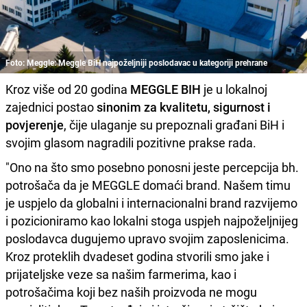
Foto: Meggle: Meggle BiH najpoželjniji poslodavac u kategoriji prehrane
Kroz više od 20 godina
MEGGLE BIH
je u lokalnoj
zajednici postao
sinonim za kvalitetu, sigurnost i
povjerenje
, čije ulaganje su prepoznali građani BiH i
svojim glasom nagradili pozitivne prakse rada.
"Ono na što smo posebno ponosni jeste percepcija bh.
potrošača da je MEGGLE domaći brand. Našem timu
je uspjelo da globalni i internacionalni brand razvijemo
i pozicioniramo kao lokalni stoga uspjeh najpoželjnijeg
poslodavca dugujemo upravo svojim zaposlenicima.
Kroz proteklih dvadeset godina stvorili smo jake i
prijateljske veze sa našim farmerima, kao i
potrošačima koji bez naših proizvoda ne mogu