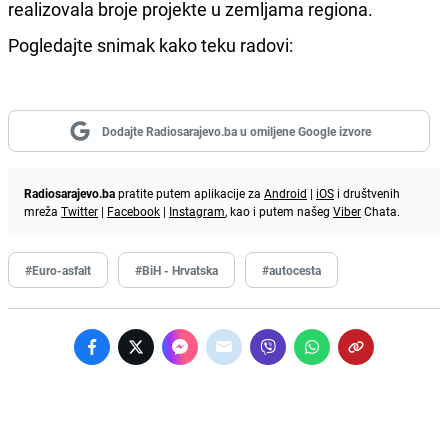
realizovala broje projekte u zemljama regiona.
Pogledajte snimak kako teku radovi:
Dodajte Radiosarajevo.ba u omiljene Google izvore
Radiosarajevo.ba
pratite putem aplikacije za
Android
|
iOS
i društvenih
mreža
Twitter
|
Facebook
|
Instagram
, kao i putem našeg
Viber
Chata.
#Euro-asfalt
#BiH - Hrvatska
#autocesta