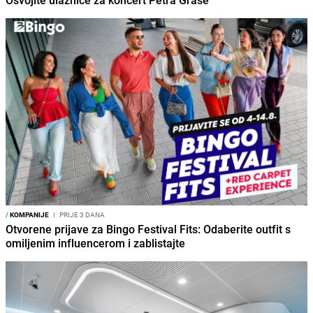
Osvojite ulaznice za koncert Petra Graše
/
KOMPANIJE
I
PRIJE 3 DANA
Otvorene prijave za Bingo Festival Fits: Odaberite outfit s
omiljenim influencerom i zablistajte