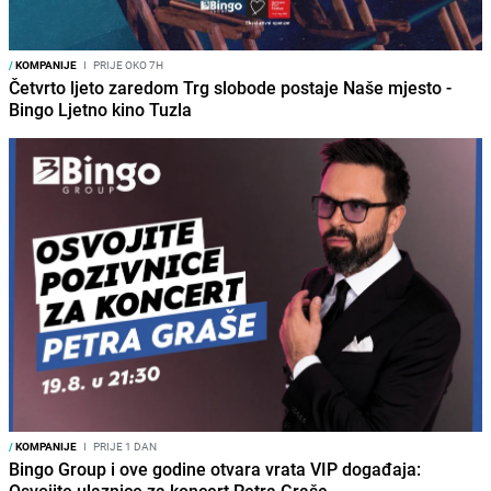
/
KOMPANIJE
I
PRIJE OKO 7H
Četvrto ljeto zaredom Trg slobode postaje Naše mjesto -
Bingo Ljetno kino Tuzla
/
KOMPANIJE
I
PRIJE 1 DAN
Bingo Group i ove godine otvara vrata VIP događaja: