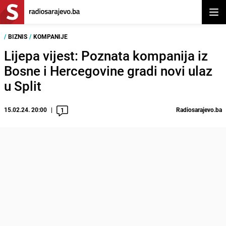
Otvor
/
BIZNIS
/
KOMPANIJE
Lijepa vijest: Poznata kompanija iz
Bosne i Hercegovine gradi novi ulaz
u Split
15.02.24. 20:00
Radiosarajevo.ba
1