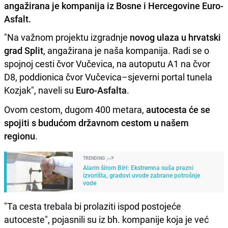
angažirana je kompanija iz Bosne i Hercegovine Euro-
Asfalt.
"Na važnom projektu izgradnje
novog ulaza u hrvatski
grad Split
, angažirana je naša kompanija. Radi se o
spojnoj cesti čvor Vučevica, na autoputu A1 na čvor
D8, poddionica čvor Vučevica–sjeverni portal tunela
Kozjak", naveli su
Euro-Asfalta
.
Ovom cestom, dugom 400 metara,
autocesta će se
spojiti s budućom državnom cestom u našem
regionu
.
TRENDING
Alarm širom BiH: Ekstremna suša prazni
izvorišta, gradovi uvode zabrane potrošnje
vode
"Ta cesta trebala bi prolaziti ispod postojeće
autoceste", pojasnili su iz bh. kompanije koja je već