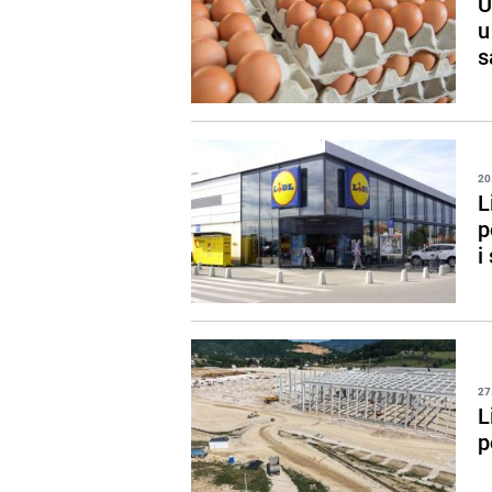
U
u
s
20
L
p
i
27
L
p