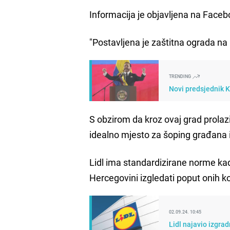
Informacija je objavljena na Faceb
"Postavljena je zaštitna ograda na p
TRENDING
Novi predsjednik 
S obzirom da kroz ovaj grad prolaz
idealno mjesto za šoping građana i
Lidl ima standardizirane norme kada
Hercegovini izgledati poput onih koj
02.09.24. 10:45
Lidl najavio izgrad