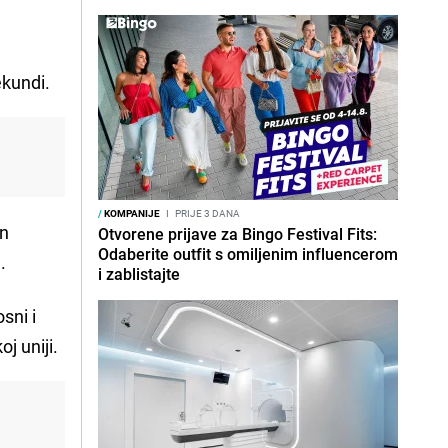
ekundi.
/
KOMPANIJE
I
PRIJE 3 DANA
on
Otvorene prijave za Bingo Festival Fits:
Odaberite outfit s omiljenim influencerom
.
i zablistajte
sni i
j uniji.