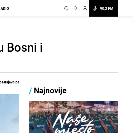
RADIO
90,2 FM
 Bosni i
osarajevo.ba
/
Najnovije