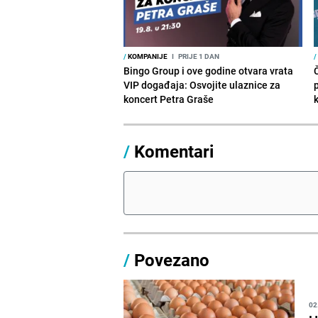
/
KOMPANIJE
I
PRIJE 1 DAN
/
Bingo Group i ove godine otvara vrata
VIP događaja: Osvojite ulaznice za
koncert Petra Graše
/
Komentari
/
Povezano
02