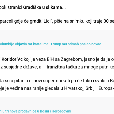
ook stranici
Gradiška u slikama
...
arceli gdje će graditi Lidl", piše na snimku koji traje 30 s
Kolumbije objavio rat kartelima: Trump mu odmah poslao novac
i
Koridor Vc
koji je veza BiH sa Zagrebom, jasno je da je 
z susjedne države, ali i
tranzitna tačka
za mnoge putnike
 su u pitanju njihovi supermarketi pa će tako i svaki u Bo
e je većina nas ranije gledala u Hrvatskoj, Srbiji i Europsko
nju tri nove prodavnice u Bosni i Hercegovini