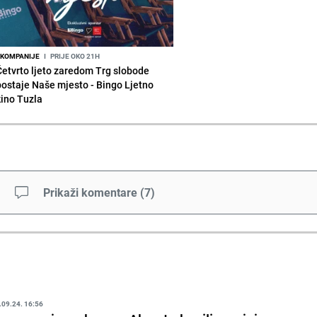
KOMPANIJE
I
PRIJE OKO 21H
Četvrto ljeto zaredom Trg slobode
postaje Naše mjesto - Bingo Ljetno
kino Tuzla
Prikaži komentare
(
7
)
.09.24. 16:56