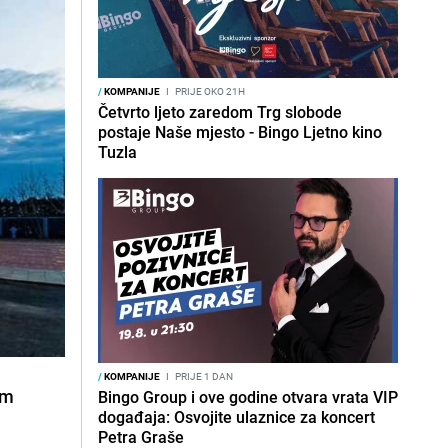
/
KOMPANIJE
I
PRIJE OKO 21H
Četvrto ljeto zaredom Trg slobode
postaje Naše mjesto - Bingo Ljetno kino
Tuzla
/
KOMPANIJE
I
PRIJE 1 DAN
om
Bingo Group i ove godine otvara vrata VIP
događaja: Osvojite ulaznice za koncert
Petra Graše