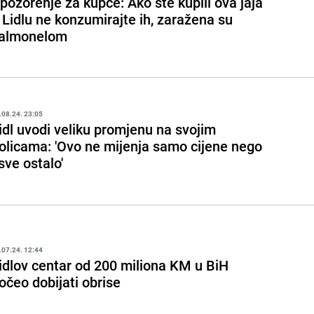
pozorenje za kupce: Ako ste kupili ova jaja
 Lidlu ne konzumirajte ih, zaražena su
almonelom
.08.24. 23:05
idl uvodi veliku promjenu na svojim
olicama: 'Ovo ne mijenja samo cijene nego
 sve ostalo'
.07.24. 12:44
idlov centar od 200 miliona KM u BiH
očeo dobijati obrise