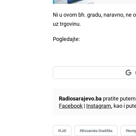
Ni u ovom bh. gradu, naravno, ne od
uz trgovinu.
Pogledajte:
Radiosarajevo.ba
pratite putem 
Facebook
|
Instagram
, kao i p
#Lidl
#Bosanska Gradiška
#komp