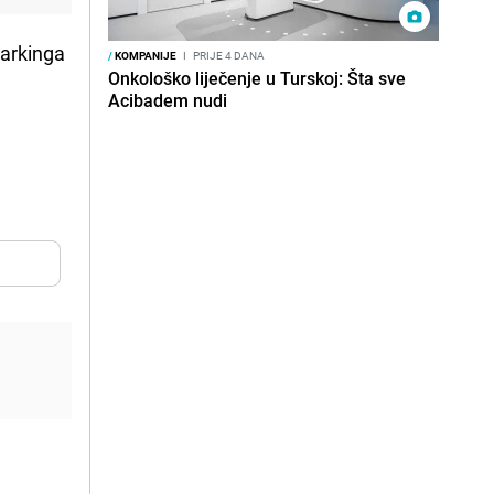
parkinga
/
KOMPANIJE
I
PRIJE 4 DANA
Onkološko liječenje u Turskoj: Šta sve
Acibadem nudi