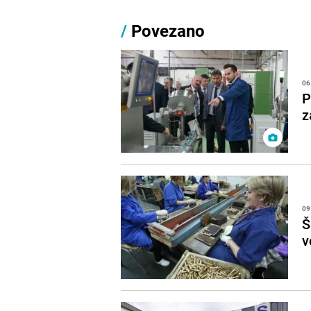
/
Povezano
06
P
z
09
Š
v