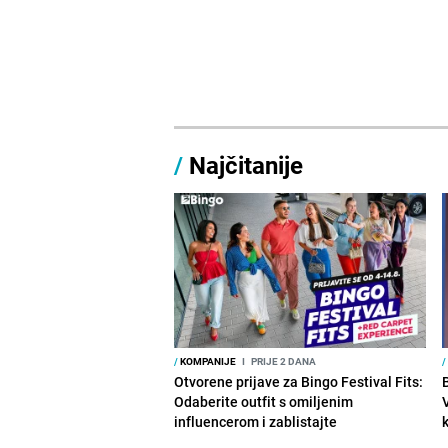
/
Najčitanije
/
KOMPANIJE
I
PRIJE 2 DANA
/
Otvorene prijave za Bingo Festival Fits:
Odaberite outfit s omiljenim
influencerom i zablistajte