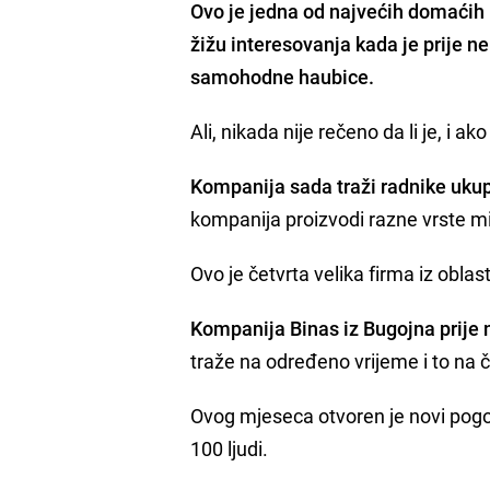
Ovo je jedna od najvećih domaćih k
žižu interesovanja kada je prije n
samohodne haubice.
Ali, nikada nije rečeno da li je, i a
Kompanija sada traži radnike uku
kompanija proizvodi razne vrste m
Ovo je četvrta velika firma iz oblast
Kompanija Binas iz Bugojna prije n
traže na određeno vrijeme i to na č
Ovog mjeseca otvoren je novi pogo
100 ljudi.