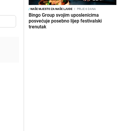
/
NAŠE MJESTO ZA NAŠE LJUDE
I
PRIJE 6 DANA
Bingo Group svojim uposlenicima
posvećuje posebno lijep festivalski
trenutak