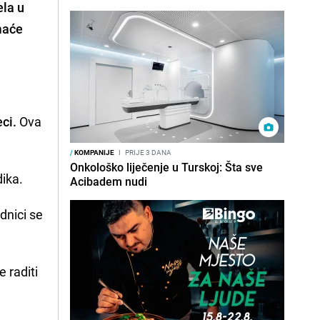
ela u
omaće
ci.
Ova
/
KOMPANIJE
I
PRIJE 3 DANA
Onkološko liječenje u Turskoj: Šta sve
dika.
Acibadem nudi
dnici se
 raditi