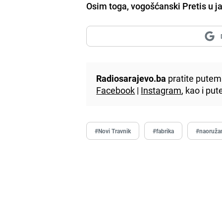
Osim toga, vogošćanski Pretis u j
Radiosarajevo.ba
pratite putem 
Facebook
|
Instagram
, kao i p
#Novi Travnik
#fabrika
#naoruža