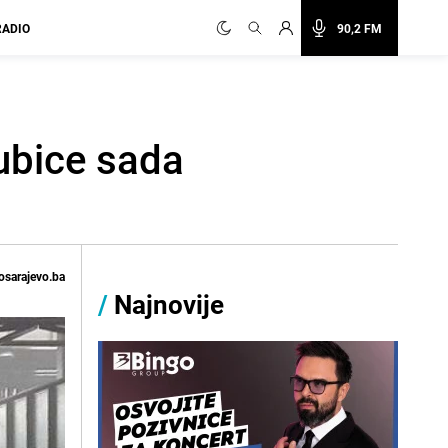
RADIO
90,2 FM
ubice sada
osarajevo.ba
/
Najnovije