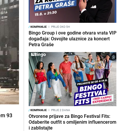
/
KOMPANIJE
I
PRIJE OKO 5H
Bingo Group i ove godine otvara vrata VIP
događaja: Osvojite ulaznice za koncert
Petra Graše
/
KOMPANIJE
I
PRIJE 2 DANA
jem 93
Otvorene prijave za Bingo Festival Fits:
Odaberite outfit s omiljenim influencerom
i zablistajte