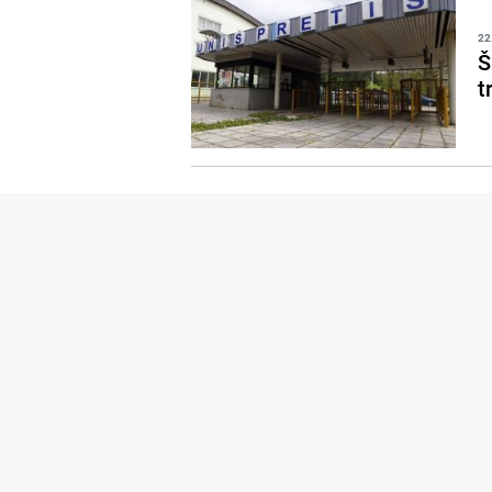
22
Š
t