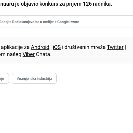
anuaru je objavio konkurs za prijem 126 radnika.
Dodajte Radiosarajevo.ba u omiljene Google izvore
aplikacije za
Android
|
iOS
i društvenih mreža
Twitter
|
utem našeg
Viber
Chata.
nje
#namjenska industrija