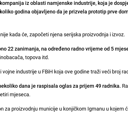
ompanija iz oblasti namjenske industrije, koja je dospj
ekoliko godina objavljeno da je prizvela prototip prve d
ko nije kada će, započeti njena serijska proizvodnja i izvoz.
pno 22 zanimanja, na određeno radno vrijeme od 5 mjese
inobacača, topova itd.
i vojne industrije u FBiH koja ove godine traži veći broj ra
ekoliko dana je raspisala oglas za prijem 49 radnika.
Ra
etiri mjeseca.
n za proizvodnju municije u konjičkom Igmanu u kojem će