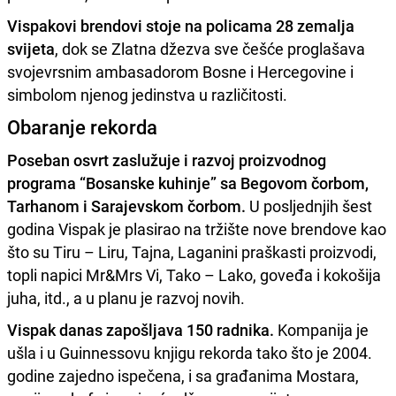
Vispakovi brendovi stoje na policama 28 zemalja
svijeta
, dok se Zlatna džezva sve češće proglašava
svojevrsnim ambasadorom Bosne i Hercegovine i
simbolom njenog jedinstva u različitosti.
Obaranje rekorda
Poseban osvrt zaslužuje i razvoj proizvodnog
programa “Bosanske kuhinje” sa Begovom čorbom,
Tarhanom i Sarajevskom čorbom.
U posljednjih šest
godina Vispak je plasirao na tržište nove brendove kao
što su Tiru – Liru, Tajna, Laganini praškasti proizvodi,
topli napici Mr&Mrs Vi, Tako – Lako, goveđa i kokošija
juha, itd., a u planu je razvoj novih.
Vispak danas zapošljava 150 radnika.
Kompanija je
ušla i u Guinnessovu knjigu rekorda tako što je 2004.
godine zajedno ispečena, i sa građanima Mostara,