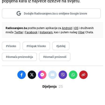
popijena kafa iz najveće džezve na svijetu.
Dodajte Radiosarajevo.ba u omiljene Google izvore
Radiosarajevo.ba
pratite putem aplikacije za
Android
|
iOS
i društvenih
mreža
Twitter
|
Facebook
|
Instagram
, kao i putem našeg
Viber
Chata.
#Visoko
#Vispak Visoko
#jubilej
#domaća proizvodnja
#domaći proizvodi
25
Dijeljenja