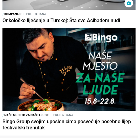
/
KOMPANIJE
I
PRIJE 3 DANA
Onkološko liječenje u Turskoj: Šta sve Acibadem nudi
/
NAŠE MJESTO ZA NAŠE LJUDE
I
PRIJE 6 DANA
Bingo Group svojim uposlenicima posvećuje posebno lijep
festivalski trenutak