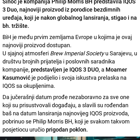
Sinoć je kompanija
Philip Morris BH
predstavila
IQOS
3 Duo
, najnoviji proizvod iz porodice bezdimnih
uređaja, koji je nakon globalnog lansiranja, stigao i na
bh. tržište.
BiH je među prvim zemljama Evrope u kojima je ovaj
najnoviji proizvod dostupan.
U sjajnoj atmosferi
Brew Imperial Society
u Sarajevu, u
društvu brojnih prijatelja i poslovnih saradnika
kompanije,
predstavljen je IQOS 3 DUO
, a
Moamer
Kasumović
je podijelio i svoja iskustva prelaska na
IQOS sa okupljenima.
Da jučerašnji datum prođe nezaboravno za sve one
koji su prisustvovali događaju, a slavili su rođendan
baš na datum lansiranja najnovijeg IQOS proizvoda,
pobrinuo se Philip Morris BH, koji je svakom takvom
posjetiocu uručio
prigodan poklon.