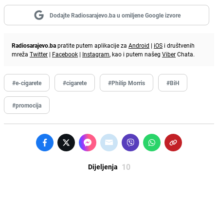
Dodajte Radiosarajevo.ba u omiljene Google izvore
Radiosarajevo.ba
pratite putem aplikacije za
Android
|
iOS
i društvenih
mreža
Twitter
|
Facebook
|
Instagram
, kao i putem našeg
Viber
Chata.
#e-cigarete
#cigarete
#Philip Morris
#BiH
#promocija
10
Dijeljenja