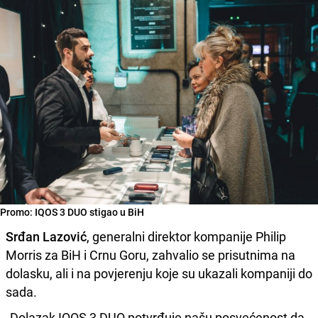
Promo: IQOS 3 DUO stigao u BiH
Srđan Lazović
, generalni direktor kompanije Philip
Morris za BiH i Crnu Goru, zahvalio se prisutnima na
dolasku, ali i na povjerenju koje su ukazali kompaniji do
sada.
„Dolazak IQOS 3 DUO potvrđuje našu posvećenost da