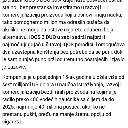
stalno i bez prestanka investiramo u razvoj i
komercijalizaciju proizvoda koji u osnovi imaju nauku, i
tako pomognemo milionima odraslih pušača da
ukoliko ne mogu da ostave cigarete odaberu bolju
alternativu.
IQOS 3 DUO u sebi sadrži najbrži i
najmoćniji grijač u čitavoj IQOS porodici,
i omogućava
dva uzastopna korištenja bez potrebe da se puni, dok
je sam punjač puno brži od trenutno postojećih“ izjavio
je Lazović.
Kompanija je u posljednjih 15-ak godina uložila više od
šest milijardi US dolara u naučna istraživanja, razvoj i
komercijalizaciju bezdimnih proizvoda na kojima je
radilo preko 400 vodećih naučnika sa ciljem da do
2025. najmanje 40 miliona pušača, ukoliko ne
prestanu pušiti, pređu na manje štetnu opciju od
cigareta.