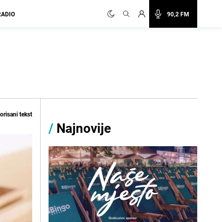
RADIO
90,2 FM
risani tekst
/
Najnovije