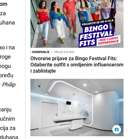
vom
 za
 duhana
ao i na
/
KOMPANIJE
I
PRIJE 4 DANA
troge
Otvorene prijave za Bingo Festival Fits:
Odaberite outfit s omiljenim influencerom
 mogu
i zablistajte
 pređu
e
Philip
canju
aučnim
cija za
a duhana