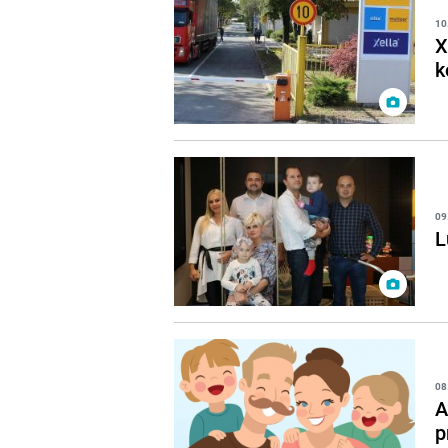
10
X
k
09
L
08
A
p