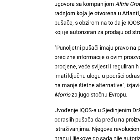
ugovora sa kompanijom
Altria Gro
radnjom koja je otvorena u Atlanti
pušače, s obzirom na to da je IQOS
koji je autoriziran za prodaju od s
"Punoljetni pušači imaju pravo na 
precizne informacije o ovim proizv
procjene, veće svijesti i regulira
imati ključnu ulogu u podršci odra
na manje štetne alternative", izjavi
Morris
za jugoistočnu Evropu.
Uvođenje IQOS-a u Sjedinjenim Dr
odraslih pušača da pređu na proi
istraživanjima. Njegove revolucion
hranu i lijekove do sada nije autor