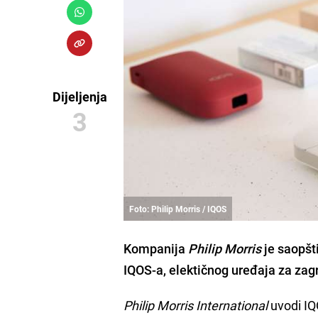
Dijeljenja
3
Foto: Philip Morris / IQOS
Kompanija
Philip Morris
je saopšt
IQOS-a, elektičnog uređaja za zag
Philip Morris International
uvodi IQ