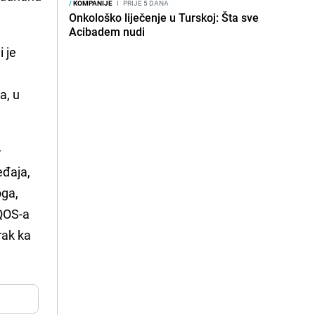
/
KOMPANIJE
I
PRIJE 5 DANA
Onkološko liječenje u Turskoj: Šta sve
Acibadem nudi
i je
a, u
–
eđaja,
oga,
IQOS-a
rak ka