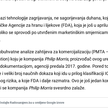
bazi tehnologije zagrijavanja, ne sagorijevanja duhana, koj
ke Agencije za hranu i lijekove (FDA), koja je još u aprilu
ukoliko se sprovodi po utvrđenim marketinškim smjernicam
.
eobuhvatne analize zahtijeva za komercijalizaciju (PMTA 
tion) koju je kompanija
Philip Morris
, proizvođač ovog ur
kumentacijom, agenciji predala 2017. godine. Pored t
 i veliki broj naučnih dokaza koji idu u prilog klasifikaciji 
rizika, a koje FDA i dalje razmatra. Ovo je još jedan ko
ji se kompanija
Philip Morris
svesrdno zalaže.
Dodajte Radiosarajevo.ba u omiljene Google izvore