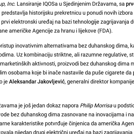
up, Inc
. Lansiranje IQOSa u Sjedinjenim Državama, sa
pr
, predstavlja historijsku prekretnicu u ponudi novih izbora
 prvi elektronski uređaj na bazi tehnologije zagrijavanja
trane američke Agencije za hranu i lijekove (FDA).
pristup inovativnim alternativama bez duhanskog dima, k
odima. Uz kombinaciju striktne, ali razumne regulative, s
nih marketinških aktivnosti, proizvodi bez duhanskog dima
slim osobama koje bi inače nastavile da puše cigarete da
o je
Aleksandar Jakovljević
, generalni direktor kompanij
žavama je još jedan dokaz napora
Philip Morrisa
u podsti
zvode bez duhanskog dima zasnovane na inovacijama i n
arne karakteristike potvrđuje činjenica da američka Agen
izovala nijedan drugi električni uređaj na bazi zagrijavanj