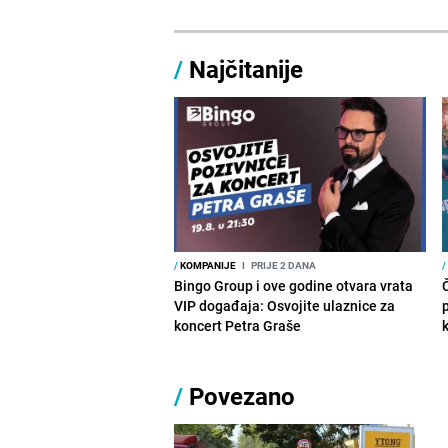
/
Najčitanije
/
KOMPANIJE
I
PRIJE 2 DANA
/
Bingo Group i ove godine otvara vrata
VIP događaja: Osvojite ulaznice za
koncert Petra Graše
/
Povezano