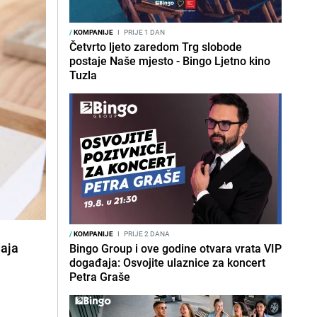
/
KOMPANIJE
I
PRIJE 1 DAN
Četvrto ljeto zaredom Trg slobode
postaje Naše mjesto - Bingo Ljetno kino
Tuzla
/
KOMPANIJE
I
PRIJE 2 DANA
daja
Bingo Group i ove godine otvara vrata VIP
događaja: Osvojite ulaznice za koncert
Petra Graše
g