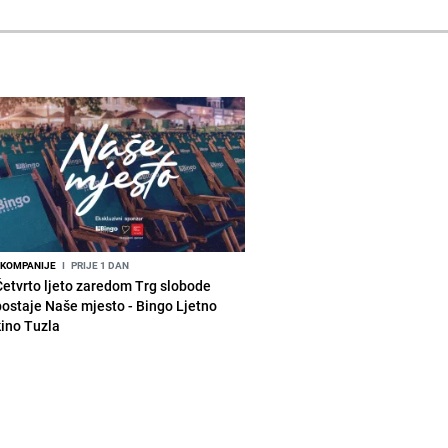
KOMPANIJE
I
PRIJE 1 DAN
Četvrto ljeto zaredom Trg slobode
postaje Naše mjesto - Bingo Ljetno
kino Tuzla