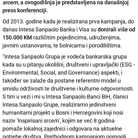
srcem,
a ovogodišnja je predstavljena na današnjoj
press konferenciji.
Od 2013. godine kada je realizirana prva kampanja, do
danas Intesa Sanpaolo Banka i Visa su
donirali više od
150.000 KM
različitim pojedincima, udruženjima,
javnim ustanovama, te bolnicama i porodilištima.
"Intesa Sanpaolo Grupa je vodeća bankarska grupa
kada su u pitanju okolišni, društveni i upravljački (ESG -
Environmental, Social, and Governance) aspekti, i
također se zalaže da postane referentni model u
smislu održivosti te društvene i kulturne odgovornosti.
S tim u vezi i mi u Intesa Sanpaolo Banci BiH, članici
Intesa Sanpaolo Grupe, realiziramo jedinstveni
humanitarni projekt u Bosni i Hercegovini koji nosi
naziv 'Inspirisani srcem', kojim se već 8 godina
pomaže lokalnoj zajednici i odgovara na aktuelne
potrebe društva. Prethodnom kampanjom pomogli