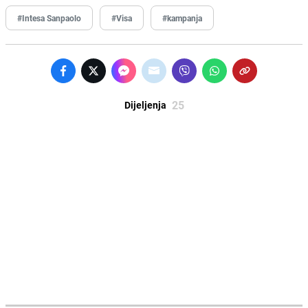
#Intesa Sanpaolo
#Visa
#kampanja
25
Dijeljenja