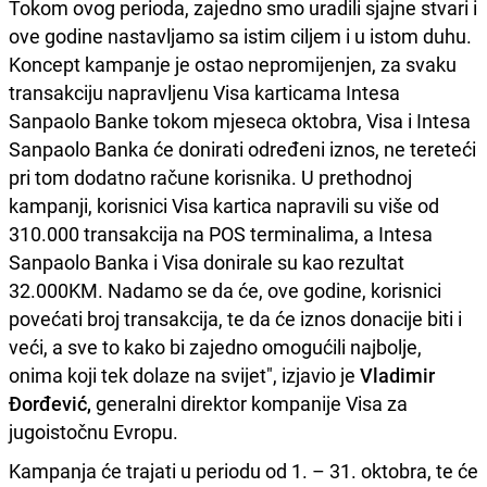
Tokom ovog perioda, zajedno smo uradili sjajne stvari i
ove godine nastavljamo sa istim ciljem i u istom duhu.
Koncept kampanje je ostao nepromijenjen, za svaku
transakciju napravljenu Visa karticama Intesa
Sanpaolo Banke tokom mjeseca oktobra, Visa i Intesa
Sanpaolo Banka će donirati određeni iznos, ne tereteći
pri tom dodatno račune korisnika. U prethodnoj
kampanji, korisnici Visa kartica napravili su više od
310.000 transakcija na POS terminalima, a Intesa
Sanpaolo Banka i Visa donirale su kao rezultat
32.000KM. Nadamo se da će, ove godine, korisnici
povećati broj transakcija, te da će iznos donacije biti i
veći, a sve to kako bi zajedno omogućili najbolje,
onima koji tek dolaze na svijet", izjavio je
Vladimir
Đorđević,
generalni direktor kompanije Visa za
jugoistočnu Evropu.
Kampanja će trajati u periodu od 1. – 31. oktobra, te će