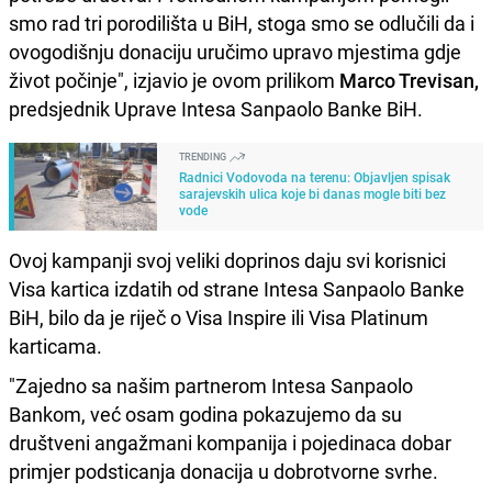
smo rad tri porodilišta u BiH, stoga smo se odlučili da i
ovogodišnju donaciju uručimo upravo mjestima gdje
život počinje", izjavio je ovom prilikom
Marco Trevisan,
predsjednik Uprave Intesa Sanpaolo Banke BiH.
TRENDING
Radnici Vodovoda na terenu: Objavljen spisak
sarajevskih ulica koje bi danas mogle biti bez
vode
Ovoj kampanji svoj veliki doprinos daju svi korisnici
Visa kartica izdatih od strane Intesa Sanpaolo Banke
BiH, bilo da je riječ o Visa Inspire ili Visa Platinum
karticama.
"Zajedno sa našim partnerom Intesa Sanpaolo
Bankom, već osam godina pokazujemo da su
društveni angažmani kompanija i pojedinaca dobar
primjer podsticanja donacija u dobrotvorne svrhe.