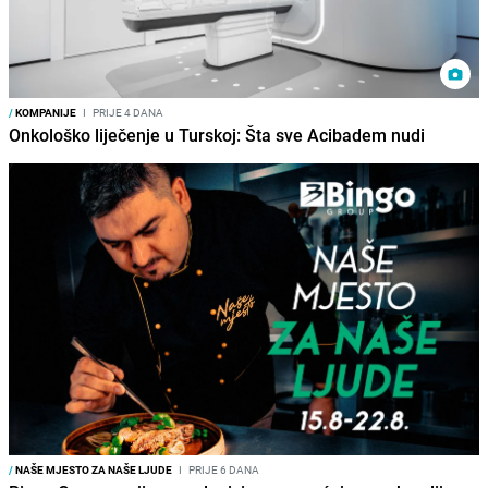
/
KOMPANIJE
I
PRIJE 4 DANA
Onkološko liječenje u Turskoj: Šta sve Acibadem nudi
/
NAŠE MJESTO ZA NAŠE LJUDE
I
PRIJE 6 DANA