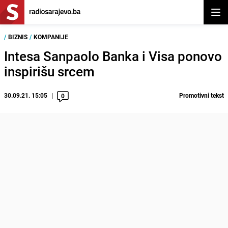
Otvor
/
BIZNIS
/
KOMPANIJE
Intesa Sanpaolo Banka i Visa ponovo
inspirišu srcem
30.09.21. 15:05
Promotivni tekst
0