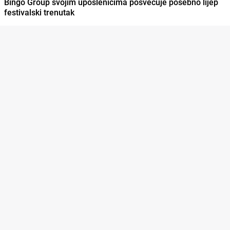
Bingo Group svojim uposlenicima posvećuje posebno lijep
festivalski trenutak