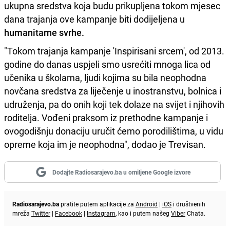
ukupna sredstva koja budu prikupljena tokom mjesec
dana trajanja ove kampanje biti dodijeljena u
humanitarne svrhe.
"Tokom trajanja kampanje 'Inspirisani srcem', od 2013.
godine do danas uspjeli smo usrećiti mnoga lica od
učenika u školama, ljudi kojima su bila neophodna
novčana sredstva za liječenje u inostranstvu, bolnica i
udruženja, pa do onih koji tek dolaze na svijet i njihovih
roditelja. Vođeni praksom iz prethodne kampanje i
ovogodišnju donaciju uručit ćemo porodilištima, u vidu
opreme koja im je neophodna", dodao je Trevisan.
Dodajte Radiosarajevo.ba u omiljene Google izvore
Radiosarajevo.ba
pratite putem aplikacije za
Android
|
iOS
i društvenih
mreža
Twitter
|
Facebook
|
Instagram
, kao i putem našeg
Viber
Chata.