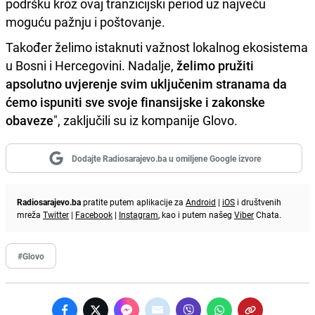
podršku kroz ovaj tranzicijski period uz najveću
moguću pažnju i poštovanje.
Također želimo istaknuti važnost lokalnog ekosistema
u Bosni i Hercegovini. Nadalje,
želimo pružiti
apsolutno uvjerenje svim uključenim stranama da
ćemo ispuniti sve svoje finansijske i zakonske
obaveze
", zaključili su iz kompanije Glovo.
Dodajte Radiosarajevo.ba u omiljene Google izvore
Radiosarajevo.ba
pratite putem aplikacije za
Android
|
iOS
i društvenih
mreža
Twitter
|
Facebook
|
Instagram
, kao i putem našeg
Viber
Chata.
#Glovo