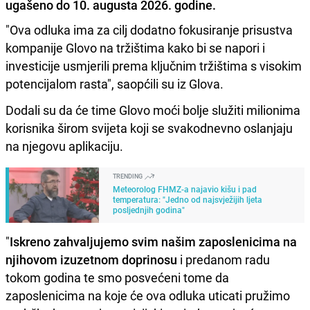
ugašeno do 10. augusta 2026. godine.
"Ova odluka ima za cilj dodatno fokusiranje prisustva
kompanije Glovo na tržištima kako bi se napori i
investicije usmjerili prema ključnim tržištima s visokim
potencijalom rasta", saopćili su iz Glova.
Dodali su da će time Glovo moći bolje služiti milionima
korisnika širom svijeta koji se svakodnevno oslanjaju
na njegovu aplikaciju.
TRENDING
Meteorolog FHMZ-a najavio kišu i pad
temperatura: "Jedno od najsvježijih ljeta
posljednjih godina"
"
Iskreno zahvaljujemo svim našim zaposlenicima na
njihovom izuzetnom doprinosu
i predanom radu
tokom godina te smo posvećeni tome da
zaposlenicima na koje će ova odluka uticati pružimo