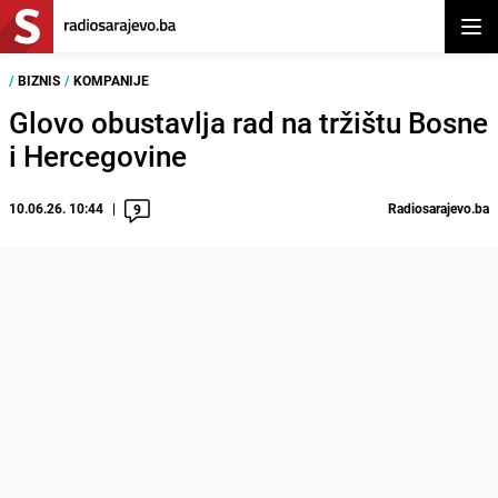
Otvor
/
BIZNIS
/
KOMPANIJE
Glovo obustavlja rad na tržištu Bosne
i Hercegovine
10.06.26. 10:44
Radiosarajevo.ba
9