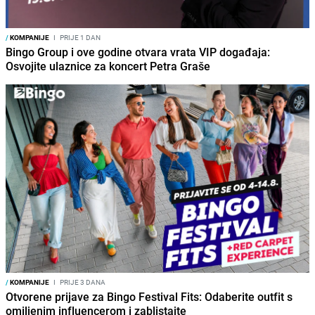
/
KOMPANIJE
I
PRIJE 1 DAN
Bingo Group i ove godine otvara vrata VIP događaja:
Osvojite ulaznice za koncert Petra Graše
/
KOMPANIJE
I
PRIJE 3 DANA
Otvorene prijave za Bingo Festival Fits: Odaberite outfit s
omiljenim influencerom i zablistajte