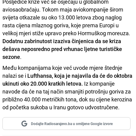
Posljedice krize već se osjećaju u globalnom
aviosaobraćaju. Tokom maja aviokompanije širom
svijeta otkazale su oko 13.000 letova zbog naglog
rasta cijena mlaznog goriva, koje prema Europi u
velikoj mjeri stiže upravo preko Hormuškog moreuza.
Dodatnu zabrinutost izaziva činjenica da se kriza
dešava neposredno pred vrhunac ljetne turističke
sezone
.
Među kompanijama koje već uvode mjere štednje
nalazi se i
Lufthansa, koja je najavila da će do oktobra
ukinuti oko 20.000 kratkih letova.
Iz kompanije
navode da će na taj način smanjiti potrošnju goriva za
približno 40.000 metričkih tona, dok su cijene kerozina
od početka sukoba u Iranu gotovo udvostručene.
Dodajte Radiosarajevo.ba u omiljene Google izvore