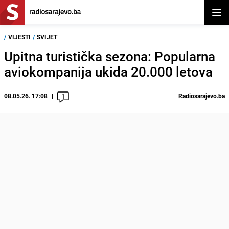
Otvor
/
VIJESTI
/
SVIJET
Upitna turistička sezona: Popularna
aviokompanija ukida 20.000 letova
08.05.26. 17:08
Radiosarajevo.ba
1