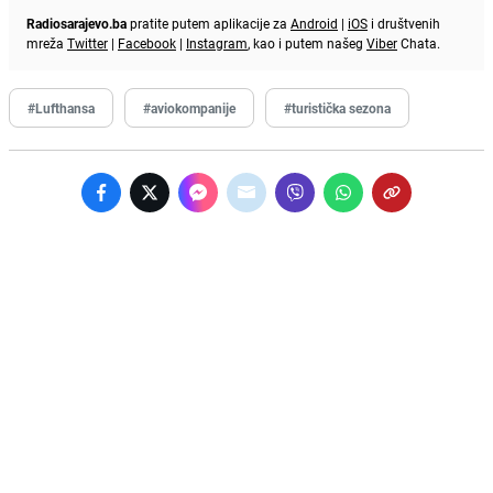
Radiosarajevo.ba
pratite putem aplikacije za
Android
|
iOS
i društvenih
mreža
Twitter
|
Facebook
|
Instagram
, kao i putem našeg
Viber
Chata.
#Lufthansa
#aviokompanije
#turistička sezona