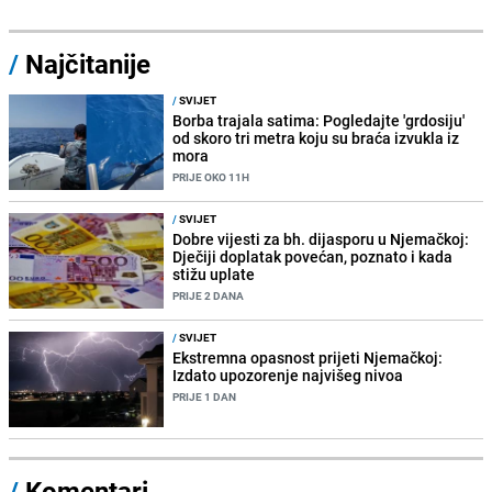
/
Najčitanije
/
SVIJET
Borba trajala satima: Pogledajte 'grdosiju'
od skoro tri metra koju su braća izvukla iz
mora
PRIJE OKO 11H
/
SVIJET
Dobre vijesti za bh. dijasporu u Njemačkoj:
Dječiji doplatak povećan, poznato i kada
stižu uplate
PRIJE 2 DANA
/
SVIJET
Ekstremna opasnost prijeti Njemačkoj:
Izdato upozorenje najvišeg nivoa
PRIJE 1 DAN
/
Komentari