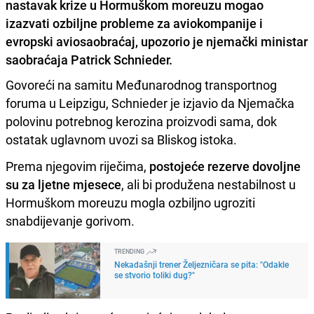
nastavak krize u Hormuškom moreuzu mogao
izazvati ozbiljne probleme za aviokompanije i
evropski aviosaobraćaj, upozorio je njemački ministar
saobraćaja Patrick Schnieder.
Govoreći na samitu Međunarodnog transportnog
foruma u Leipzigu, Schnieder je izjavio da Njemačka
polovinu potrebnog kerozina proizvodi sama, dok
ostatak uglavnom uvozi sa Bliskog istoka.
Prema njegovim riječima,
postojeće rezerve dovoljne
su za ljetne mjesece
, ali bi produžena nestabilnost u
Hormuškom moreuzu mogla ozbiljno ugroziti
snabdijevanje gorivom.
TRENDING
Nekadašnji trener Željezničara se pita: "Odakle
se stvorio toliki dug?"