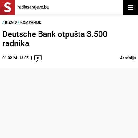
Otvor
/
BIZNIS
/
KOMPANIJE
Deutsche Bank otpušta 3.500
radnika
01.02.24. 13:05
Anadolija
0