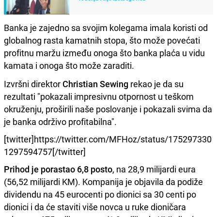
Banka je zajedno sa svojim kolegama imala koristi od
globalnog rasta kamatnih stopa, što može povećati
profitnu maržu između onoga što banka plaća u vidu
kamata i onoga što može zaraditi.
Izvršni direktor
Christian Sewing
rekao je da su
rezultati "pokazali impresivnu otpornost u teškom
okruženju, proširili naše poslovanje i pokazali svima da
je banka održivo profitabilna".
[twitter]https://twitter.com/MFHoz/status/175297330
1297594757[/twitter]
Prihod je porastao 6,8 posto
, na 28,9 milijardi eura
(56,52 milijardi KM). Kompanija je objavila da podiže
dividendu na 45 eurocenti po dionici sa 30 centi po
dionici i da će staviti više novca u ruke dioničara