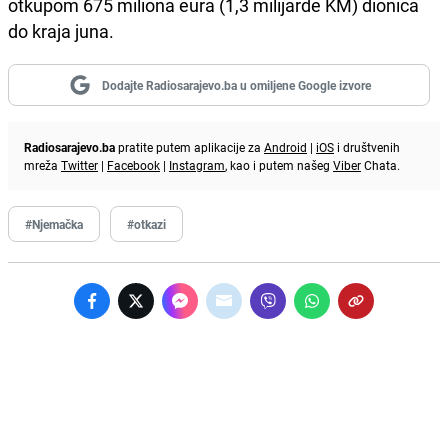
otkupom 675 miliona eura (1,3 milijarde KM) dionica
do kraja juna.
Dodajte Radiosarajevo.ba u omiljene Google izvore
Radiosarajevo.ba
pratite putem aplikacije za
Android
|
iOS
i društvenih
mreža
Twitter
|
Facebook
|
Instagram
, kao i putem našeg
Viber
Chata.
#Njemačka
#otkazi