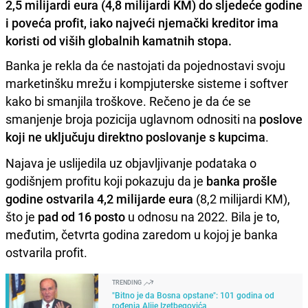
2,5 milijardi eura (4,8 milijardi KM) do sljedeće godine
i poveća profit, iako najveći njemački kreditor ima
koristi od viših globalnih kamatnih stopa.
Banka je rekla da će nastojati da pojednostavi svoju
marketinšku mrežu i kompjuterske sisteme i softver
kako bi smanjila troškove. Rečeno je da će se
smanjenje broja pozicija uglavnom odnositi na
poslove
koji ne uključuju direktno poslovanje s kupcima
.
Najava je uslijedila uz objavljivanje podataka o
godišnjem profitu koji pokazuju da je
banka prošle
godine ostvarila 4,2 milijarde eura
(8,2 milijardi KM),
što je
pad od 16 posto
u odnosu na 2022. Bila je to,
međutim, četvrta godina zaredom u kojoj je banka
ostvarila profit.
TRENDING
"Bitno je da Bosna opstane": 101 godina od
rođenja Alije Izetbegovića