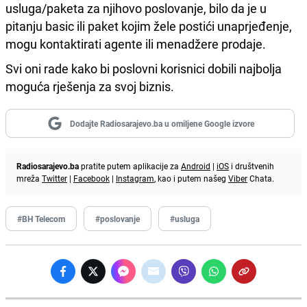
usluga/paketa za njihovo poslovanje, bilo da je u
pitanju basic ili paket kojim žele postići unaprjeđenje,
mogu kontaktirati agente ili menadžere prodaje.
Svi oni rade kako bi poslovni korisnici dobili najbolja
moguća rješenja za svoj biznis.
Dodajte Radiosarajevo.ba u omiljene Google izvore
Radiosarajevo.ba
pratite putem aplikacije za
Android
|
iOS
i društvenih
mreža
Twitter
|
Facebook
|
Instagram
, kao i putem našeg
Viber
Chata.
#BH Telecom
#poslovanje
#usluga