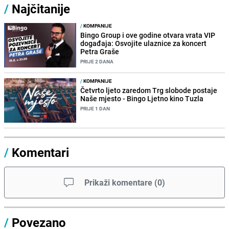
/
Najčitanije
/
KOMPANIJE
Bingo Group i ove godine otvara vrata VIP
događaja: Osvojite ulaznice za koncert
Petra Graše
PRIJE 2 DANA
/
KOMPANIJE
Četvrto ljeto zaredom Trg slobode postaje
Naše mjesto - Bingo Ljetno kino Tuzla
PRIJE 1 DAN
/
Komentari
Prikaži komentare
(
0
)
/
Povezano