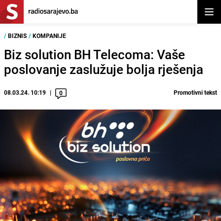
Otvor
/
BIZNIS
/
KOMPANIJE
Biz solution BH Telecoma: Vaše
poslovanje zaslužuje bolja rješenja
08.03.24. 10:19
Promotivni tekst
0