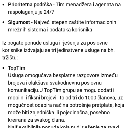
Prioritetna podrška
- Tim menadžera i agenata na
raspolaganju je 24/7
Sigurnost
- Najveći stepen zaštite informacionih i
mrežnih sistema i podataka korisnika
Iz bogate ponude usluga i rješenja za poslovne
korisnike izdvajaju se tri jedinstvene usluge na bh.
tržištu:
TopTim
Usluga omogućava besplatne razgovore između
brojeva i olakšava svakodnevnu poslovnu
komunikaciju.U TopTim grupu se mogu dodati i
mobilni i fiksni brojevi i to od tri do 1000 članova, uz
mogućnost odabira načina potrošnje pretplate, koja
može biti zajednička ili pojedinačna, posebno
kreirana za svakog člana.
Najfleksibilnija ponuda koja nudi rješenje za svaki