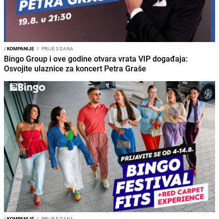
/
KOMPANIJE
I
PRIJE 3 DANA
Bingo Group i ove godine otvara vrata VIP događaja:
Osvojite ulaznice za koncert Petra Graše
/
KOMPANIJE
I
PRIJE 5 DANA