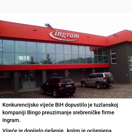
Konkurencijsko vijeće BiH dopustilo je tuzlanskoj
kompaniji Bingo preuzimanje srebreničke firme
Ingram.
Vijeće je donijelo rješenje „kojim je ocijenjena