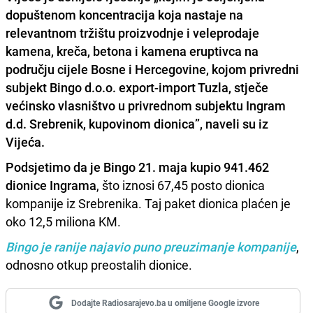
dopuštenom koncentracija koja nastaje na
relevantnom tržištu proizvodnje i veleprodaje
kamena, kreča, betona i kamena eruptivca na
području cijele Bosne i Hercegovine, kojom privredni
subjekt Bingo d.o.o. export-import Tuzla, stječe
većinsko vlasništvo u privrednom subjektu Ingram
d.d. Srebrenik, kupovinom dionica”, naveli su iz
Vijeća.
Podsjetimo da je Bingo 21. maja kupio 941.462
dionice Ingrama
, što iznosi 67,45 posto dionica
kompanije iz Srebrenika. Taj paket dionica plaćen je
oko 12,5 miliona KM.
Bingo je ranije najavio puno preuzimanje kompanije
,
odnosno otkup preostalih dionice.
Dodajte Radiosarajevo.ba u omiljene Google izvore