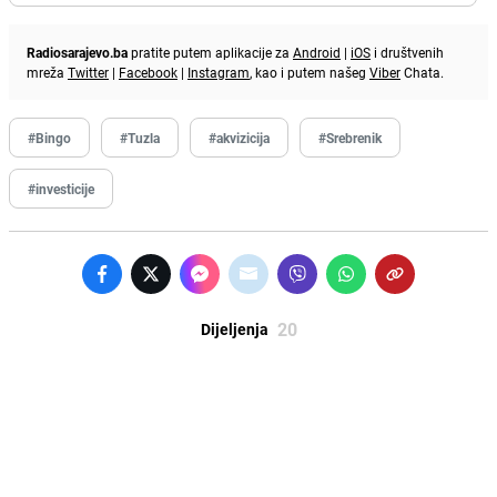
Radiosarajevo.ba
pratite putem aplikacije za
Android
|
iOS
i društvenih
mreža
Twitter
|
Facebook
|
Instagram
, kao i putem našeg
Viber
Chata.
#Bingo
#Tuzla
#akvizicija
#Srebrenik
#investicije
20
Dijeljenja