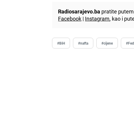
Radiosarajevo.ba
pratite putem 
Facebook
|
Instagram
, kao i p
#BiH
#nafta
#cijene
#Fed