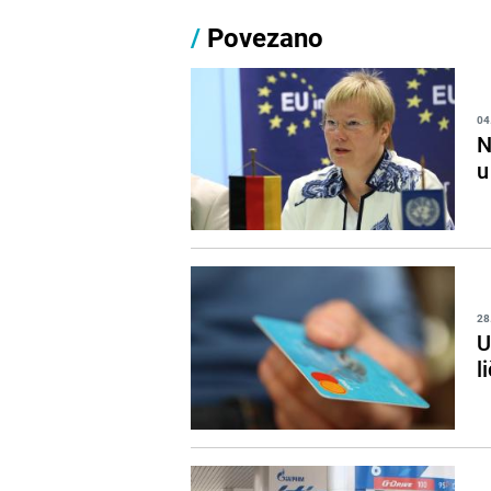
/
Povezano
04
N
u
28
U
l