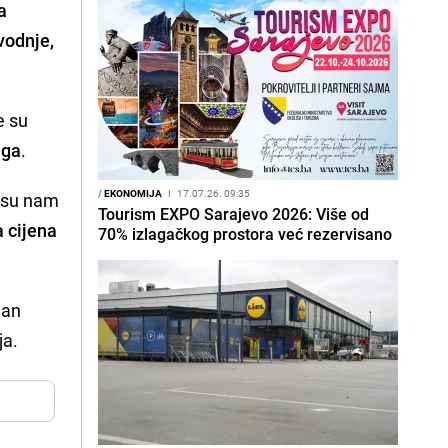
a
vodnje,
e su
nga
.
/
EKONOMIJA
I
17.07.26. 09:35
e su nam
Tourism EXPO Sarajevo 2026: Više od
a cijena
70% izlagačkog prostora već rezervisano
dan
ja.