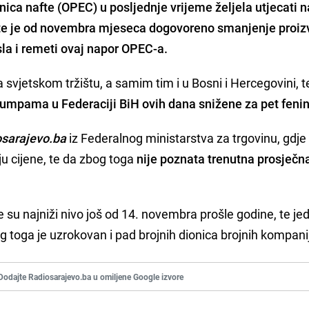
nica nafte (OPEC) u posljednje vrijeme željela utjecati n
 te je od novembra mjeseca dogovoreno smanjenje proiz
sla i remeti ovaj napor OPEC-a.
a svjetskom tržištu, a samim tim i u Bosni i Hercegovini, t
a pumpama u Federaciji BiH ovih dana snižene za pet feni
osarajevo.ba
iz Federalnog ministarstva za trgovinu, gdj
ju cijene, te da zbog toga
nije poznata trenutna prosječn
e su najniži nivo još od 14. novembra prošle godine, te je
g toga je uzrokovan i pad brojnih dionica brojnih kompani
Dodajte Radiosarajevo.ba u omiljene Google izvore