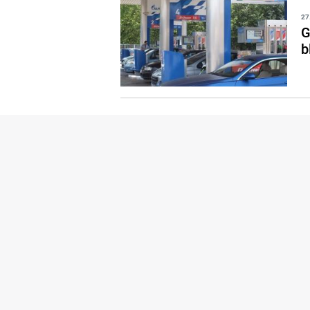
27
G
b