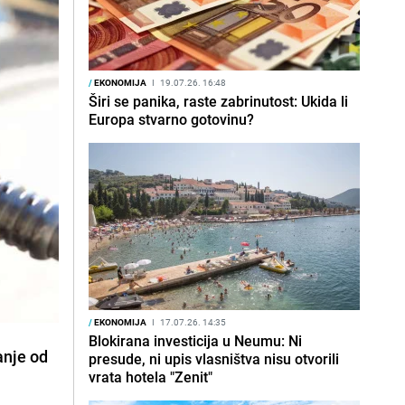
/
EKONOMIJA
I
19.07.26. 16:48
Širi se panika, raste zabrinutost: Ukida li
Europa stvarno gotovinu?
/
EKONOMIJA
I
17.07.26. 14:35
Blokirana investicija u Neumu: Ni
anje od
presude, ni upis vlasništva nisu otvorili
vrata hotela "Zenit"