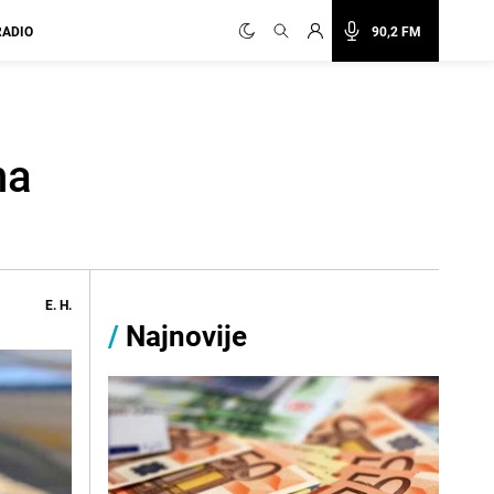
RADIO
90,2 FM
na
E. H.
/
Najnovije