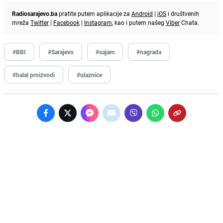
Radiosarajevo.ba
pratite putem aplikacije za
Android
|
iOS
i društvenih
mreža
Twitter
|
Facebook
|
Instagram
, kao i putem našeg
Viber
Chata.
#BBI
#Sarajevo
#sajam
#nagrada
#halal proizvodi
#ulaznice