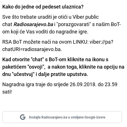
Kako do jedne od pedeset ulaznica?
Sve što trebate uraditi je otići u Viber public
chat
Radiosarajevo.ba
i "porazgovarati" s našim BoT-
om koji će Vas voditi do nagradne igre.
RSA BoT možete naći na ovom LINKU: viber://pa?
chatURI=radiosarajevo.ba.
Kad otvorite "chat" s BoT-om kliknite na ikonu s
paketićem "osvoji", a nakon toga, kliknite na opciju na
dnu "učestvuj" i dalje pratite uputstva.
Nagradna igra traje do srijede 26.09.2018. do 23.59
sati!
Dodajte Radiosarajevo.ba u omiljene Google izvore