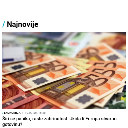
/
Najnovije
/
EKONOMIJA
I
19.07.26. 16:48
Širi se panika, raste zabrinutost: Ukida li Europa stvarno
gotovinu?