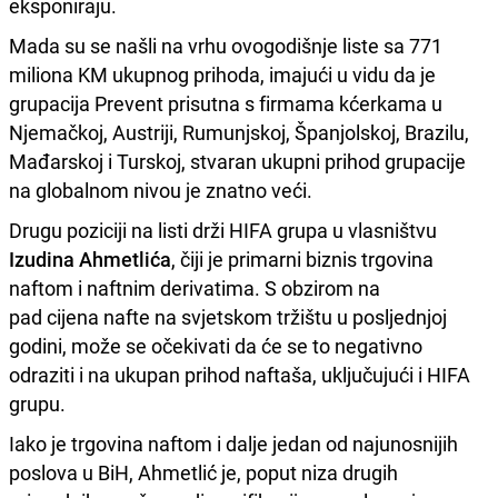
eksponiraju.
Mada su se našli na vrhu ovogodišnje liste sa 771
miliona KM ukupnog prihoda, imajući u vidu da je
grupacija Prevent prisutna s firmama kćerkama u
Njemačkoj, Austriji, Rumunjskoj, Španjolskoj, Brazilu,
Mađarskoj i Turskoj, stvaran ukupni prihod grupacije
na globalnom nivou je znatno veći.
Drugu poziciji na listi drži HIFA grupa u vlasništvu
Izudina Ahmetlića
, čiji je primarni biznis trgovina
naftom i naftnim derivatima. S obzirom na
pad cijena nafte na svjetskom tržištu u posljednjoj
godini, može se očekivati da će se to negativno
odraziti i na ukupan prihod naftaša, uključujući i HIFA
grupu.
Iako je trgovina naftom i dalje jedan od najunosnijih
poslova u BiH, Ahmetlić je, poput niza drugih