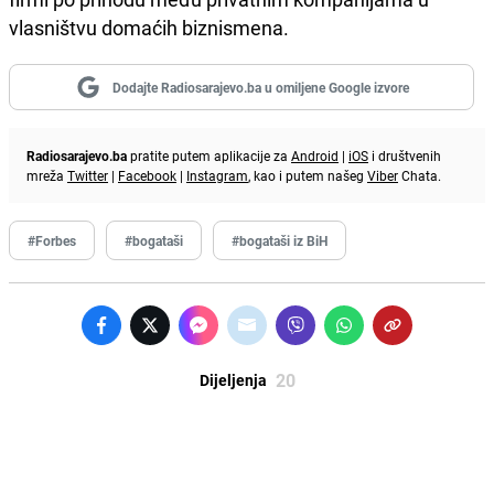
vlasništvu domaćih biznismena.
Dodajte Radiosarajevo.ba u omiljene Google izvore
Radiosarajevo.ba
pratite putem aplikacije za
Android
|
iOS
i društvenih
mreža
Twitter
|
Facebook
|
Instagram
, kao i putem našeg
Viber
Chata.
#Forbes
#bogataši
#bogataši iz BiH
20
Dijeljenja