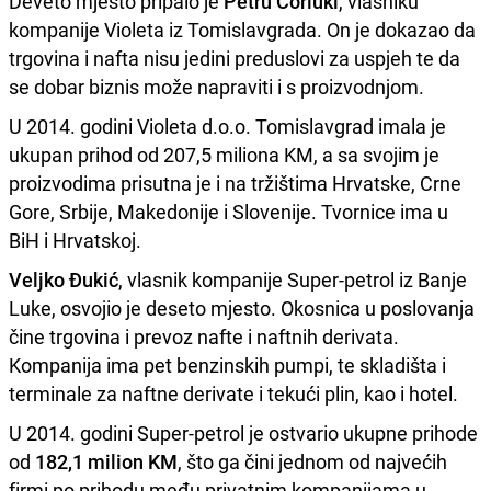
Deveto mjesto pripalo je
Petru Ćorluki
, vlasniku
kompanije Violeta iz Tomislavgrada. On je dokazao da
trgovina i nafta nisu jedini preduslovi za uspjeh te da
se dobar biznis može napraviti i s proizvodnjom.
U 2014. godini Violeta d.o.o. Tomislavgrad imala je
ukupan prihod od 207,5 miliona KM, a sa svojim je
proizvodima prisutna je i na tržištima Hrvatske, Crne
Gore, Srbije, Makedonije i Slovenije. Tvornice ima u
BiH i Hrvatskoj.
Veljko Đukić
, vlasnik kompanije Super-petrol iz Banje
Luke, osvojio je deseto mjesto. Okosnica u poslovanja
čine trgovina i prevoz nafte i naftnih derivata.
Kompanija ima pet benzinskih pumpi, te skladišta i
terminale za naftne derivate i tekući plin, kao i hotel.
U 2014. godini Super-petrol je ostvario ukupne prihode
od
182,1 milion KM
, što ga čini jednom od najvećih
firmi po prihodu među privatnim kompanijama u