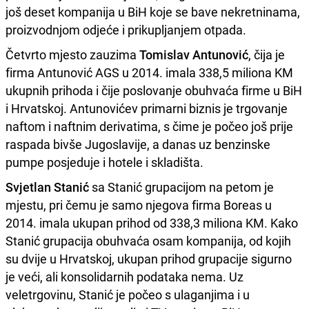
još deset kompanija u BiH koje se bave nekretninama,
proizvodnjom odjeće i prikupljanjem otpada.
Četvrto mjesto zauzima
Tomislav Antunović
, čija je
firma Antunović AGS u 2014. imala 338,5 miliona KM
ukupnih prihoda i čije poslovanje obuhvaća firme u BiH
i Hrvatskoj. Antunovićev primarni biznis je trgovanje
naftom i naftnim derivatima, s čime je počeo još prije
raspada bivše Jugoslavije, a danas uz benzinske
pumpe posjeduje i hotele i skladišta.
Svjetlan Stanić
sa Stanić grupacijom na petom je
mjestu, pri čemu je samo njegova firma Boreas u
2014. imala ukupan prihod od 338,3 miliona KM. Kako
Stanić grupacija obuhvaća osam kompanija, od kojih
su dvije u Hrvatskoj, ukupan prihod grupacije sigurno
je veći, ali konsolidarnih podataka nema. Uz
veletrgovinu, Stanić je počeo s ulaganjima i u