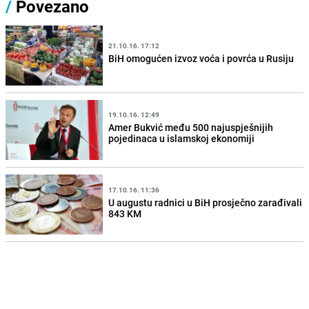
/
Povezano
21.10.16. 17:12
BiH omogućen izvoz voća i povrća u Rusiju
19.10.16. 12:49
Amer Bukvić među 500 najuspješnijih
pojedinaca u islamskoj ekonomiji
17.10.16. 11:36
U augustu radnici u BiH prosječno zarađivali
843 KM