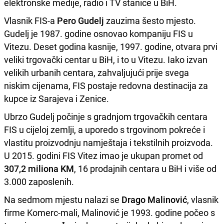
elektronske medije, radio i TV stanice u BiH.
Vlasnik FIS-a
Pero Gudelj
zauzima šesto mjesto.
Gudelj je 1987. godine osnovao kompaniju FIS u
Vitezu. Deset godina kasnije, 1997. godine, otvara prvi
veliki trgovački centar u BiH, i to u Vitezu. Iako izvan
velikih urbanih centara, zahvaljujući prije svega
niskim cijenama, FIS postaje redovna destinacija za
kupce iz Sarajeva i Zenice.
Ubrzo Gudelj počinje s gradnjom trgovačkih centara
FIS u cijeloj zemlji, a uporedo s trgovinom pokreće i
vlastitu proizvodnju namještaja i tekstilnih proizvoda.
U 2015. godini FIS Vitez imao je ukupan promet od
307,2 miliona KM
, 16 prodajnih centara u BiH i više od
3.000 zaposlenih.
Na sedmom mjestu nalazi se
Drago Malinović
, vlasnik
firme Komerc-mali, Malinović je 1993. godine počeo s