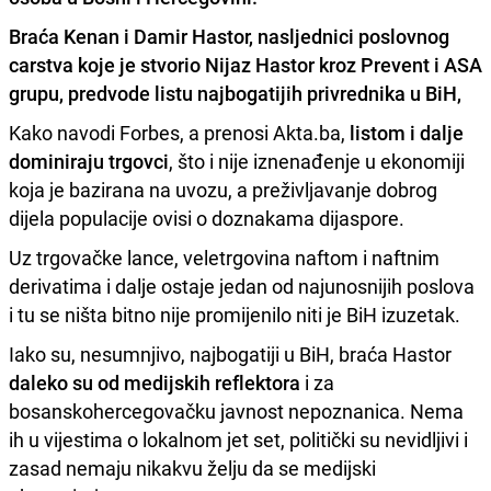
Braća
Kenan i Damir Hastor
, nasljednici poslovnog
carstva koje je stvorio
Nijaz Hastor
kroz Prevent i ASA
grupu, predvode listu najbogatijih privrednika u BiH,
Kako navodi Forbes, a prenosi Akta.ba,
listom i dalje
dominiraju trgovci
, što i nije iznenađenje u ekonomiji
koja je bazirana na uvozu, a preživljavanje dobrog
dijela populacije ovisi o doznakama dijaspore.
Uz trgovačke lance, veletrgovina naftom i naftnim
derivatima i dalje ostaje jedan od najunosnijih poslova
i tu se ništa bitno nije promijenilo niti je BiH izuzetak.
Iako su, nesumnjivo, najbogatiji u BiH, braća Hastor
daleko su od medijskih reflektora
i za
bosanskohercegovačku javnost nepoznanica. Nema
ih u vijestima o lokalnom jet set, politički su nevidljivi i
zasad nemaju nikakvu želju da se medijski