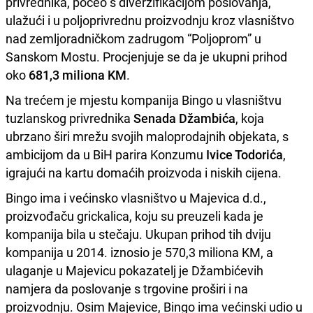
privrednika, počeo s diverzifikacijom poslovanja,
ulažući i u poljoprivrednu proizvodnju kroz vlasništvo
nad zemljoradničkom zadrugom “Poljoprom” u
Sanskom Mostu. Procjenjuje se da je ukupni prihod
oko
681,3 miliona KM
.
Na trećem je mjestu kompanija Bingo u vlasništvu
tuzlanskog privrednika
Senada Džambića
, koja
ubrzano širi mrežu svojih maloprodajnih objekata, s
ambicijom da u BiH parira Konzumu
Ivice Todorića
,
igrajući na kartu domaćih proizvoda i niskih cijena.
Bingo ima i većinsko vlasništvo u Majevica d.d.,
proizvođaču grickalica, koju su preuzeli kada je
kompanija bila u stečaju. Ukupan prihod tih dviju
kompanija u 2014. iznosio je 570,3 miliona KM, a
ulaganje u Majevicu pokazatelj je Džambićevih
namjera da poslovanje s trgovine proširi i na
proizvodnju. Osim Majevice, Bingo ima većinski udio u