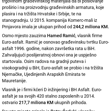
trgovinom građevinskog materijala da bi poslovanje
proširio i na proizvodnju građevinskih armatura, koje
plasira i na tržišta Hrvatske i Srbije, te na
stanogradnju. U 2015. kompanija Komerc-mali iz
Prnjavora imala je ukupan prihod od
244,2 miliona KM.
Osmo mjesto zauzima
Hamed Ramić
, vlasnik firme
Euro-asfalt. Ramić je osnovao građevinsku tvrtku Euro-
asfalt 1996. godine, nakon završetka rata u BiH.
Zahvaljujući poslijeratnoj obnovi ona je uspješno
startovala. Osim radova na gradnji puteva i
visokogradnji u BiH, Euro-asfalt se probio i na tržišta
Njemačke, Ujedinjenih Arapskih Emirata te
Mauretanije.
Vlasnik je i firmi kćeri D inžinjering i BH Asfalt. Euro-
asfalt je sa svojih 420 stalno zaposlenih u 2014.
ostvario
217,7 miliona KM
ukupnih prihoda.