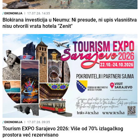
/
EKONOMIJA
I
17.07.26. 14:35
Blokirana investicija u Neumu: Ni presude, ni upis vlasništva
nisu otvorili vrata hotela "Zenit"
/
EKONOMIJA
I
17.07.26. 09:35
Tourism EXPO Sarajevo 2026: Više od 70% izlagačkog
prostora već rezervisano