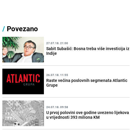
/
Povezano
27.07.18. 21:00
Sabit Subašić: Bosna treba više investicija iz
Indije
26.07.18. 11:55
Raste većina poslovnih segmenata Atlantic
Grupe
24.07.18. 09:58
U prvoj polovini ove godine uvezeno lijekova
u vrijednosti 393 miliona KM