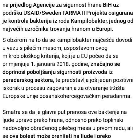
na prijedlog Agencije za sigurnost hrane BiH uz
podršku USAID/Sweden FARMA II Projekta osigurana
je
kontrola bakterija iz roda Kampilobakter,
jednog od
najvećih uzročnika trovanja hranom u Europi.
S obzirom na to da se kampilobakter najčešće dovodi
u vezu s pilećim mesom, uspostavom ovog
mikrobiološkog kriterija, koji je u EU počeo da se
primjenjuje 1. januara 2018. godine,
značajno se
doprinosi poboljšanju sigurnosti proizvoda iz
peradarskog sektora
, te predstavlja još jedan pozitivni
iskorak u procesu zagovaranja za otvaranje tržišta
Europske unije bosanskohercegovačkim peradarima.
Smatra se da je glavni put prenosa ove bakterije na
ljude upravo preko hrane, odnosno preko toplinski
nedovoljno obrađenog pilećeg mesa u prvom redu, ali
se
ova bolest može prenijeti na ljude i preko