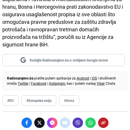
hranu, Bosna i Hercegovina prati zakonodavstvo EU i
osigurava usaglašenost propisa iz ove oblasti što
omogućava pravne preduslove za zaštitu zdravlja
potrošača i ravnopravan tretman domaćih
proizvođača na tržištu“, poručili su iz Agencije za
sigurnost hrane BiH.
Dodajte Radiosarajevo.ba u omiljene Google izvore
Radiosarajevo.ba
pratite putem aplikacije za
Android
|
iOS
i društvenih
mreža
Twitter
|
Facebook
|
Instagram
, kao i putem našeg
Viber
Chata.
#EU
#Europska unija
#izvoz