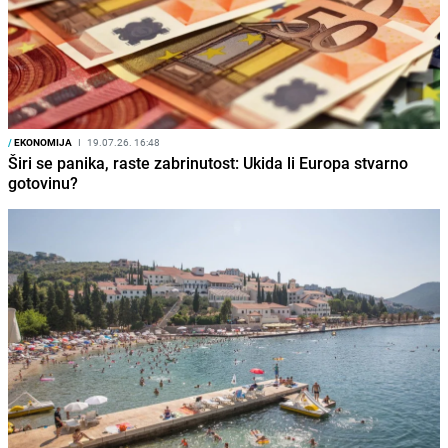
/
EKONOMIJA
I
19.07.26. 16:48
Širi se panika, raste zabrinutost: Ukida li Europa stvarno
gotovinu?