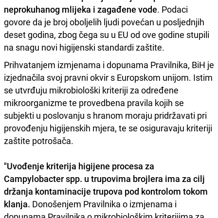
neprokuhanog mlijeka i zagađene vode
. Podaci
govore da je broj oboljelih ljudi povećan u posljednjih
deset godina, zbog čega su u EU od ove godine stupili
na snagu novi higijenski standardi zaštite.
Prihvatanjem izmjenama i dopunama Pravilnika, BiH je
izjednačila svoj pravni okvir s Europskom unijom. Istim
se utvrđuju mikrobiološki kriteriji za određene
mikroorganizme te provedbena pravila kojih se
subjekti u poslovanju s hranom moraju pridržavati pri
provođenju higijenskih mjera, te se osiguravaju kriteriji
zaštite potrošača.
"Uvođenje kriterija higijene procesa za
Campylobacter spp. u trupovima brojlera ima za cilj
držanja kontaminacije trupova pod kontrolom tokom
klanja.
Donošenjem Pravilnika o izmjenama i
dopunama Pravilnika o mikrobiološkim kriterijima za