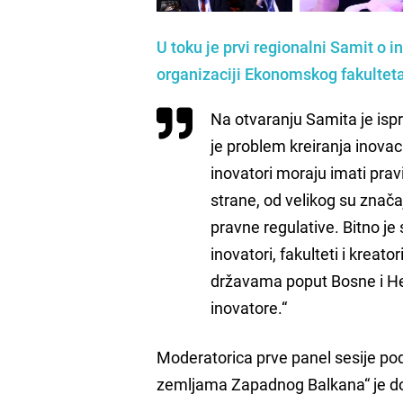
U toku je prvi regionalni Samit o
organizaciji
Ekonomskog fakulteta 
Na otvaranju Samita je isp
je problem kreiranja inovaci
inovatori moraju imati pravi 
strane, od velikog su znač
pravne regulative. Bitno je s
inovatori, fakulteti i kreato
državama poput Bosne i Her
inovatore.“
Moderatorica prve panel sesije pod
zemljama Zapadnog Balkana“ je do