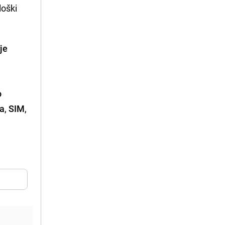
loški
je
o
na
,
SIM
,