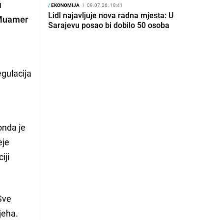
u
/
EKONOMIJA
I
09.07.26. 18:41
Lidl najavljuje nova radna mjesta: U
Muamer
Sarajevu posao bi dobilo 50 osoba
egulacija
onda je
eje
iji
 Sve
pjeha.