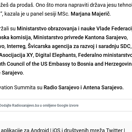
žeš da prodaš. Ono što mora napraviti država jesu tehno
.“, kazala je u panel sesiji MSc.
Marjana Majerič
.
ržali su
Ministarstvo obrazovanja i nauke Vlade Federaci
pska komisija
,
Ministarstvo privrede Kantona Sarajevo
,
vo
,
Interreg
,
Švicarska agencija za razvoj i saradnju SDC
,
Asocijacija XY
,
Digital Elephants
,
Federalno ministarstv
th Council of the US Embassy to Bosnia and Herzegovi
e Sarajevo
.
novation Summita su
Radio Sarajevo i Antena Sarajevo.
Dodajte Radiosarajevo.ba u omiljene Google izvore
aplikacije za
Android
|
iOS
i društvenih mreža
Twitter
|