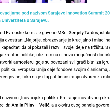
 inovacijama pod nazivom
Sarajevo Innovation Summit 2
Univerziteta u Sarajevu
.
red Evropske komisije govorio MSc.
Gergely Tardos
, ista
ja dvostran: „Najprije, obrazovanje je krucijalno i mladi n
kapacitet, da bi pokazali i razvili svoje ideje na tržištu. S
aja kreatori politike, obzirom na njihovu mogućnost donoš
tvoriti atmosferu, gdje su povezani svi igrači bitni za igru, 
ri politika. Evropska Unija daje fondove svojim članicama, a
cegovine, tako da je i taj put finansiranja otvoren za ml
 nazivom „Inovacijska politika: Kreiranje inovativnog okr
c. dr.
Amila Pilav – Velić
, a u okviru ovog panela govore