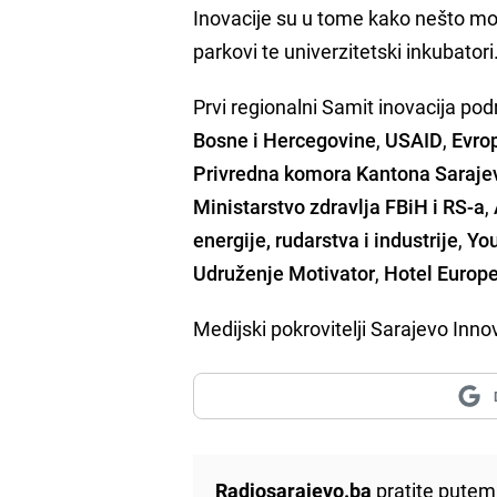
Inovacije su u tome kako nešto mo
parkovi te univerzitetski inkubatori
Prvi regionalni Samit inovacija pod
Bosne i Hercegovine
,
USAID
,
Evro
Privredna komora Kantona Saraje
Ministarstvo zdravlja FBiH i RS-a
,
energije, rudarstva i industrije
,
You
Udruženje Motivator
,
Hotel Europ
Medijski pokrovitelji Sarajevo In
Radiosarajevo.ba
pratite putem 