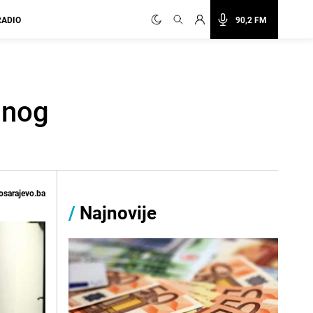
RADIO
90,2 FM
dnog
osarajevo.ba
/
Najnovije