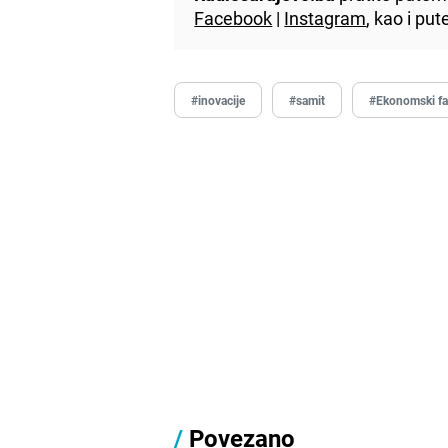
Facebook
|
Instagram
, kao i p
#inovacije
#samit
#Ekonomski fa
/
Povezano