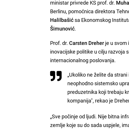
ministar privrede KS prof. dr.
Muha
Berlinu, pomoćnica direktora Teh
Halilbašić
sa Ekonomskog Instituta
Šimunović
.
Prof. dr.
Carsten Dreher
je u svom 
inovacijske politike u cilju razvoja
internacionalnog poslovanja.
„Ukoliko ne želite da stran
neophodno sistemsko upravl
preduzetnika koji trebaju kr
kompanija", rekao je Dreher
„Sve počinje od ljudi. Nije bitna inf
zemlje koje su do sada uspjele, imale