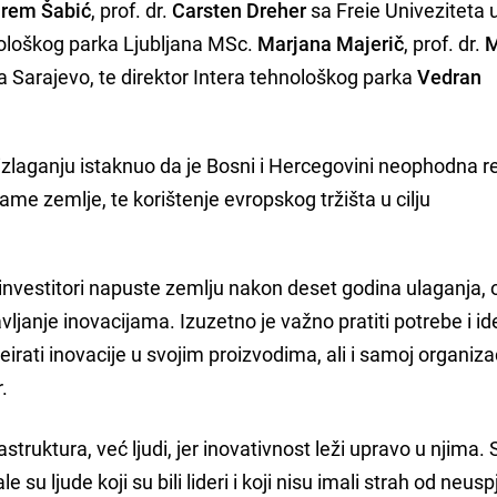
rem Šabić
, prof. dr.
Carsten Dreher
sa Freie Univeziteta 
nološkog parka Ljubljana MSc.
Marjana Majerič
, prof. dr.
 Sarajevo, te direktor Intera tehnološkog parka
Vedran
izlaganju istaknuo da je Bosni i Hercegovini neophodna r
 same zemlje, te korištenje evropskog tržišta u cilju
i investitori napuste zemlju nakon deset godina ulaganja, 
janje inovacijama. Izuzetno je važno pratiti potrebe i id
eirati inovacije u svojim proizvodima, ali i samoj organizac
.
rastruktura, već ljudi, jer inovativnost leži upravo u njima.
 su ljude koji su bili lideri i koji nisu imali strah od neus