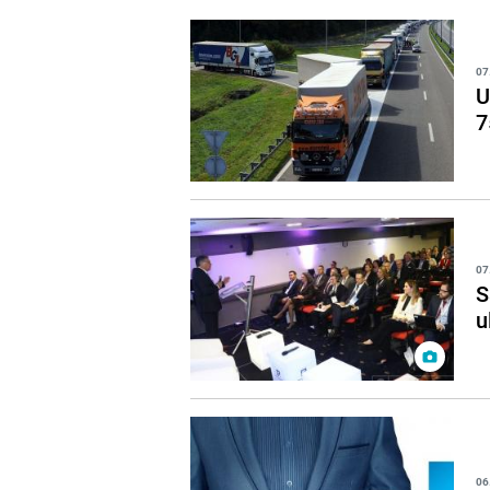
07
U
7
07
S
u
06