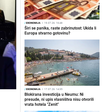
/
EKONOMIJA
I
19.07.26. 16:48
Širi se panika, raste zabrinutost: Ukida li
Europa stvarno gotovinu?
/
EKONOMIJA
I
17.07.26. 14:35
Blokirana investicija u Neumu: Ni
presude, ni upis vlasništva nisu otvorili
vrata hotela "Zenit"