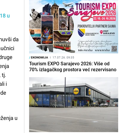
018
u
knuvši da
aučnici
 druge
/
EKONOMIJA
I
17.07.26. 09:35
Tourism EXPO Sarajevo 2026: Više od
enja
70% izlagačkog prostora već rezervisano
tj.
li i
ade
uženja u