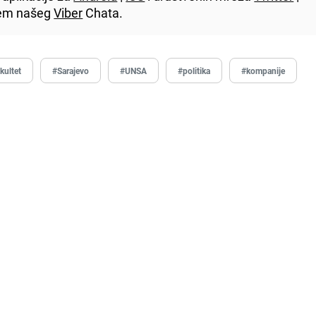
utem našeg
Viber
Chata.
kultet
#Sarajevo
#UNSA
#politika
#kompanije