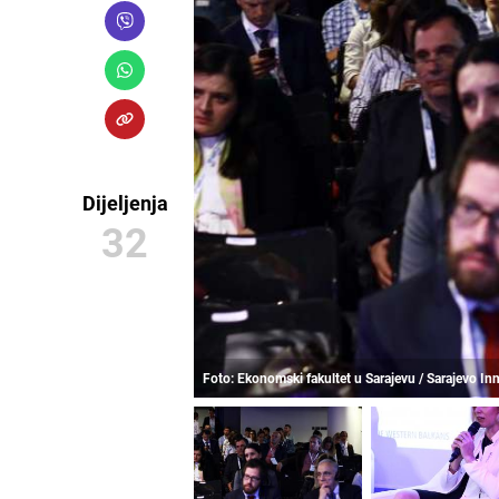
Dijeljenja
32
Foto: Ekonomski fakultet u Sarajevu / Sarajevo 