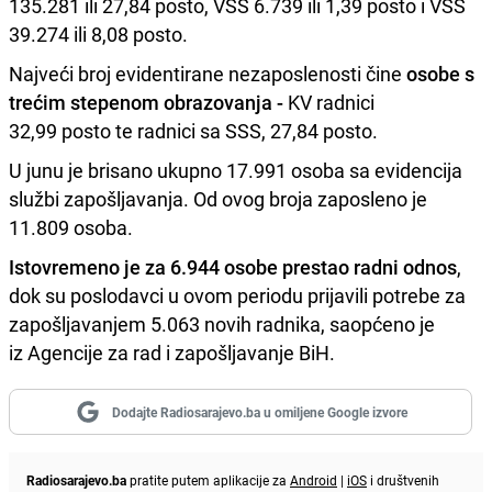
135.281 ili 27,84 posto, VŠS 6.739 ili 1,39 posto i VSS
39.274 ili 8,08 posto.
Najveći broj evidentirane nezaposlenosti čine
osobe s
trećim stepenom obrazovanja -
KV radnici
32,99 posto te radnici sa SSS, 27,84 posto.
U junu je brisano ukupno 17.991 osoba sa evidencija
službi zapošljavanja. Od ovog broja zaposleno je
11.809 osoba.
Istovremeno je za 6.944 osobe prestao radni odnos
,
dok su poslodavci u ovom periodu prijavili potrebe za
zapošljavanjem 5.063 novih radnika, saopćeno je
iz Agencije za rad i zapošljavanje BiH.
Dodajte Radiosarajevo.ba u omiljene Google izvore
Radiosarajevo.ba
pratite putem aplikacije za
Android
|
iOS
i društvenih