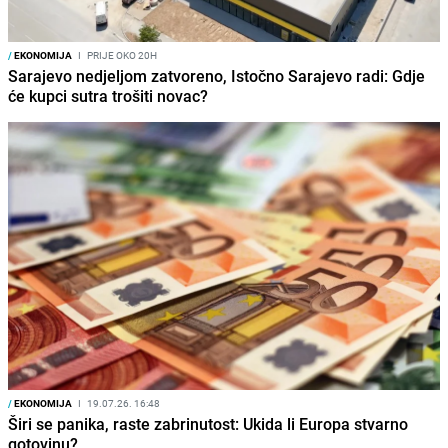
/
EKONOMIJA
I
PRIJE OKO 20H
Sarajevo nedjeljom zatvoreno, Istočno Sarajevo radi: Gdje
će kupci sutra trošiti novac?
/
EKONOMIJA
I
19.07.26. 16:48
Širi se panika, raste zabrinutost: Ukida li Europa stvarno
gotovinu?