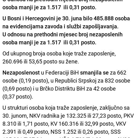
osoba manji je za 1.517 ili 0,31 posto.
U Bosni i Hercegovini je 30. juna bilo 485.888 osoba
na evidencijama zavoda i službi zapošljavanja.
U odnosu na prethodni mjesec broj nezaposlenih
osoba manji je za 1.517 ili 0,31 posto.
Od ukupnog broja osoba koje traže zaposlenje,
260.696 ili 53,65 posto su žene.
Nezaposlenost
u Federaciji BiH
smanjila se
za 662
osobe (0,19 posto), u Republici Srpskoj za 832 osobe
(0,69 posto) i u Brčko Distriktu BiH za 42 osobe
(0,37 posto).
U strukturi osoba koja traže zaposlenje, zaključno sa
30. junom, NKV radnika je 132.325 ili 27,23 posto, PKV
8.310 ili 1,71 posto, KV 160.316 ili 32,99 posto, VKV
2.391 ili 0,49 posto, NSS 1.252 ili 0,26 posto, SSS