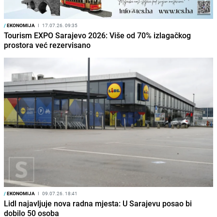
/
EKONOMIJA
I
17.07.26. 09:35
Tourism EXPO Sarajevo 2026: Više od 70% izlagačkog
prostora već rezervisano
/
EKONOMIJA
I
09.07.26. 18:41
Lidl najavljuje nova radna mjesta: U Sarajevu posao bi
dobilo 50 osoba