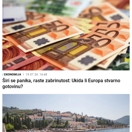
/
EKONOMIJA
I
19.07.26. 16:48
Širi se panika, raste zabrinutost: Ukida li Europa stvarno
gotovinu?