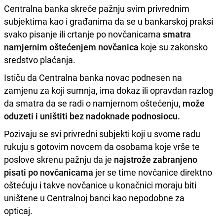
Centralna banka skreće pažnju svim privrednim
subjektima kao i građanima da se u bankarskoj praksi
svako pisanje ili crtanje po novčanicama
smatra
namjernim oštećenjem novčanica
koje su zakonsko
sredstvo plaćanja.
Ističu da Centralna banka novac podnesen na
zamjenu za koji sumnja, ima dokaz ili opravdan razlog
da smatra da se radi o namjernom oštećenju,
može
oduzeti i uništiti bez nadoknade podnosiocu.
Pozivaju se svi privredni subjekti koji u svome radu
rukuju s gotovim novcem da osobama koje vrše te
poslove skrenu pažnju da je
najstrože zabranjeno
pisati po novčanicama
jer se time novčanice direktno
oštećuju i takve novčanice u konačnici moraju biti
uništene u Centralnoj banci kao nepodobne za
opticaj.