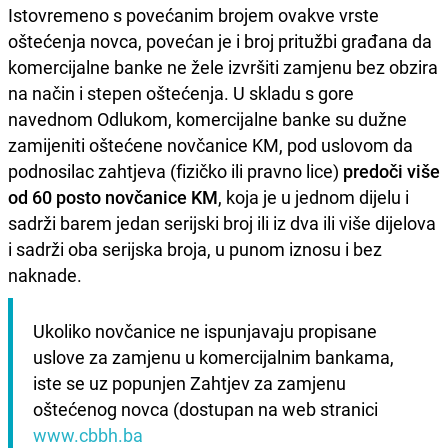
Istovremeno s povećanim brojem ovakve vrste
oštećenja novca, povećan je i broj pritužbi građana da
komercijalne banke ne žele izvršiti zamjenu bez obzira
na način i stepen oštećenja. U skladu s gore
navednom Odlukom, komercijalne banke su dužne
zamijeniti oštećene novčanice KM, pod uslovom da
podnosilac zahtjeva (fizičko ili pravno lice)
predoči više
od 60 posto novčanice KM
, koja je u jednom dijelu i
sadrži barem jedan serijski broj ili iz dva ili više dijelova
i sadrži oba serijska broja, u punom iznosu i bez
naknade.
Ukoliko novčanice ne ispunjavaju propisane 
uslove za zamjenu u komercijalnim bankama, 
iste se uz popunjen Zahtjev za zamjenu 
oštećenog novca (dostupan na web stranici 
www.cbbh.ba