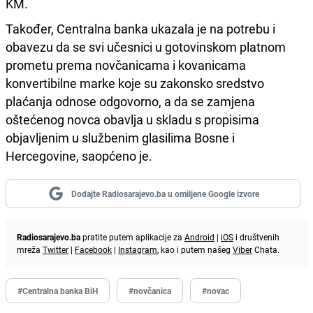
KM.
Također, Centralna banka ukazala je na potrebu i
obavezu da se svi učesnici u gotovinskom platnom
prometu prema novčanicama i kovanicama
konvertibilne marke koje su zakonsko sredstvo
plaćanja odnose odgovorno, a da se zamjena
oštećenog novca obavlja u skladu s propisima
objavljenim u službenim glasilima Bosne i
Hercegovine, saopćeno je.
Dodajte Radiosarajevo.ba u omiljene Google izvore
Radiosarajevo.ba
pratite putem aplikacije za
Android
|
iOS
i društvenih
mreža
Twitter
|
Facebook
|
Instagram
, kao i putem našeg
Viber
Chata.
#Centralna banka BiH
#novčanica
#novac