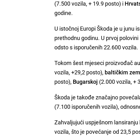
(7.500 vozila, + 19.9 posto) i
Hrvat
godine.
U istočnoj Europi Škoda je u junu i
prethodnu godinu. U prvoj polovini 
odsto s isporučenih 22.600 vozila.
Tokom šest mjeseci proizvođač aut
vozila, +29,2 posto),
baltičkim ze
posto),
Bugarskoj
(2.000 vozila, + 
Škoda je takođe značajno povećal
(7.100 isporučenih vozila), odnosno
Zahvaljujući uspješnom lansiran
vozila, što je povećanje od 23,5 p