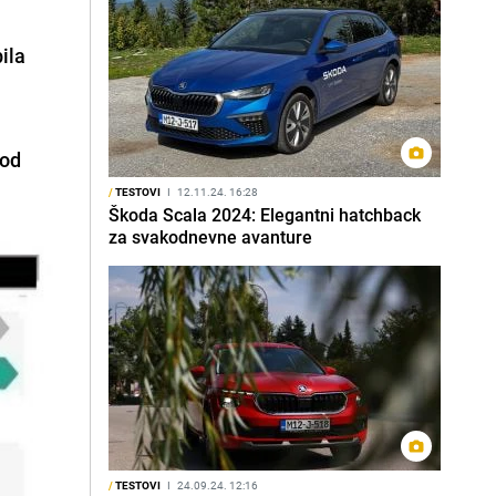
ila
(od
/
TESTOVI
I
12.11.24. 16:28
Škoda Scala 2024: Elegantni hatchback
za svakodnevne avanture
/
TESTOVI
I
24.09.24. 12:16