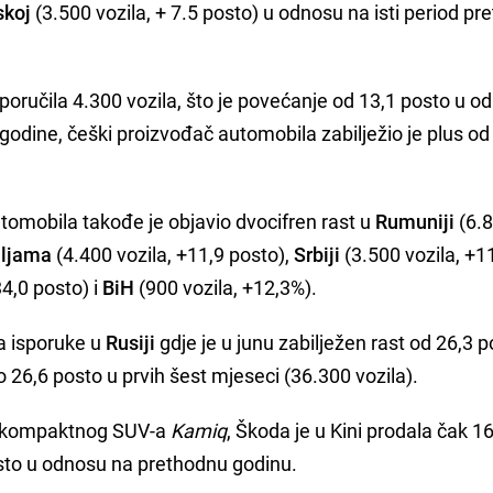
skoj
(3.500 vozila, + 7.5 posto) u odnosu na isti period p
sporučila 4.300 vozila, što je povećanje od 13,1 posto u 
godine, češki proizvođač automobila zabilježio je plus od
omobila takođe je objavio dvocifren rast u
Rumuniji
(6.
mljama
(4.400 vozila, +11,9 posto),
Srbiji
(3.500 vozila, +1
34,0 posto) i
BiH
(900 vozila, +12,3%).
a isporuke u
Rusiji
gdje je u junu zabilježen rast od 26,3 
 26,6 posto u prvih šest mjeseci (36.300 vozila).
ju kompaktnog SUV-a
Kamiq
, Škoda je u Kini prodala čak 1
osto u odnosu na prethodnu godinu.