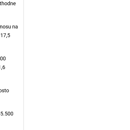
rethodne
odnosu na
 17,5
800
1,6
posto
65.500