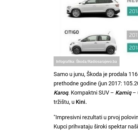
Infografika: Škoda/Radiosarajevo.ba
Samo u junu, Škoda je prodala 116.
prethodne godine (jun 2017: 105.20
Karoq
. Kompaktni SUV –
Kamiq
– 
tržištu, u
Kini.
"Impresivni rezultati u prvoj polov
Kupci prihvataju široki spektar naš