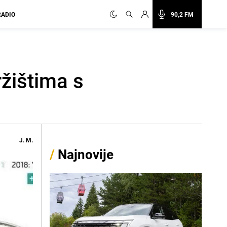
RADIO
90,2 FM
žištima s
J. M.
/
Najnovije