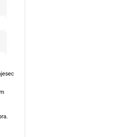
mjesec
i
om
bra.