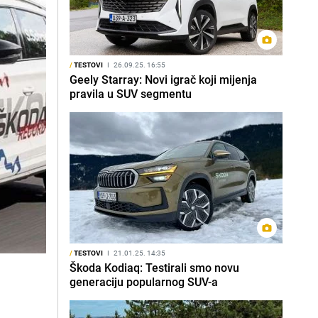
/
TESTOVI
I
26.09.25. 16:55
Geely Starray: Novi igrač koji mijenja
pravila u SUV segmentu
/
TESTOVI
I
21.01.25. 14:35
Škoda Kodiaq: Testirali smo novu
generaciju popularnog SUV-a