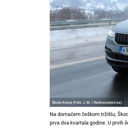
Škoda Karoq (Foto: J. M. / Radiosarajevo.ba)
Na domaćem češkom tržištu, Škoda j
prva dva kvartala godine. U prvih š