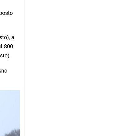
 posto
sto), a
4.800
sto).
osno