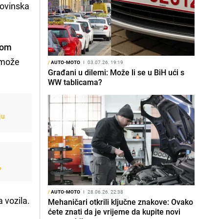
 novinska
kom
 može
/
AUTO-MOTO
I
03.07.26. 19:19
Građani u dilemi: Može li se u BiH ući s
WW tablicama?
ju
?
/
AUTO-MOTO
I
28.06.26. 22:38
 vozila.
Mehaničari otkrili ključne znakove: Ovako
ćete znati da je vrijeme da kupite novi