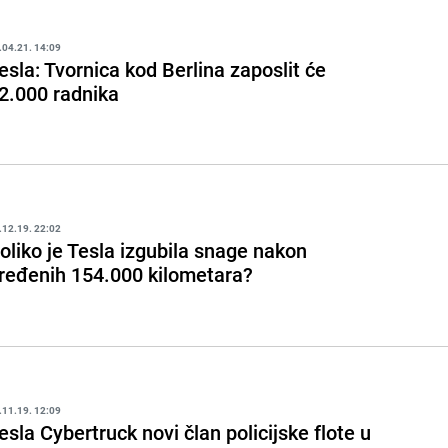
.04.21. 14:09
esla: Tvornica kod Berlina zaposlit će
2.000 radnika
.12.19. 22:02
oliko je Tesla izgubila snage nakon
ređenih 154.000 kilometara?
.11.19. 12:09
esla Cybertruck novi član policijske flote u