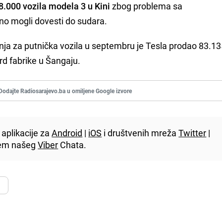
8.000 vozila modela 3 u Kini
zbog problema sa
lno mogli dovesti do sudara.
a za putnička vozila u septembru je Tesla prodao 83.13
rd fabrike u Šangaju.
Dodajte Radiosarajevo.ba u omiljene Google izvore
aplikacije za
Android
|
iOS
i društvenih mreža
Twitter
|
utem našeg
Viber
Chata.
v