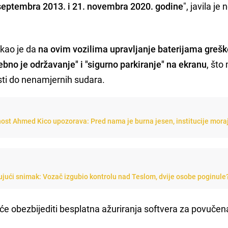
septembra 2013. i 21. novembra 2020. godine
", javila je
ekao je da
na ovim vozilima upravljanje baterijama greš
ebno je održavanje" i "sigurno parkiranje" na ekranu
, što
sti do nenamjernih sudara.
nost Ahmed Kico upozorava: Pred nama je burna jesen, institucije mora
jući snimak: Vozač izgubio kontrolu nad Teslom, dvije osobe poginule
će obezbijediti besplatna ažuriranja softvera za povučena