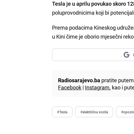
Tesla je u aprilu povukao skoro 12
poluprovodnicima koji bi potencija
Prema podacima Kineskog udruženj
u Kini čime je oborio mjesečni reko
Radiosarajevo.ba
pratite putem 
Facebook
|
Instagram
, kao i p
#Tesla
#električna vozila
#opozi