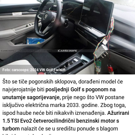
Foto: carscoops: 2024 VW Golf Facelift
Što se tiče pogonskih sklopova, dorađeni model će
najvjerojatnije biti
posljednji Golf s pogonom na
unutarnje sagorijevanje,
prije nego što VW postane
isključivo električna marka 2033. godine. Zbog toga,
ispod haube neće biti nikakvih iznenađenja.
Ažurirani
1.5 TSI Evo2 četverocilindrični benzinski motor s
turbom
nalazit će se u središtu ponude s blagom