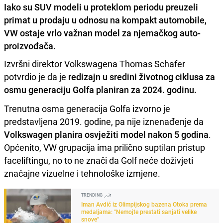
Iako su SUV modeli u proteklom periodu preuzeli
primat u prodaju u odnosu na kompakt automobile,
VW ostaje vrlo važnan model za njemačkog auto-
proizvođača.
Izvršni direktor Volkswagena Thomas Schafer
potvrdio je da je
redizajn u sredini životnog ciklusa za
osmu generaciju Golfa planiran za 2024. godinu.
Trenutna osma generacija Golfa izvorno je
predstavljena 2019. godine, pa nije iznenađenje da
Volkswagen planira osvježiti model nakon 5 godina
.
Općenito, VW grupacija ima prilično suptilan pristup
faceliftingu, no to ne znači da Golf neće doživjeti
značajne vizuelne i tehnološke izmjene.
TRENDING
Iman Avdić iz Olimpijskog bazena Otoka prema
medaljama: "Nemojte prestati sanjati velike
snove"