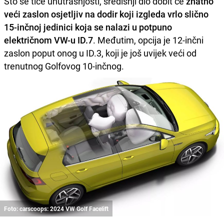
Što se tiče unutrašnjosti, središnji dio dobit će
znatno
veći zaslon osjetljiv na dodir koji izgleda vrlo slično
15-inčnoj jedinici koja se nalazi u potpuno
električnom VW-u ID.7
. Međutim, opcija je 12-inčni
zaslon poput onog u ID.3, koji je još uvijek veći od
trenutnog Golfovog 10-inčnog.
Foto: carscoops: 2024 VW Golf Facelift