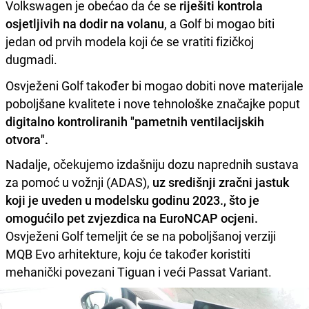
Volkswagen je obećao da će se
riješiti kontrola
osjetljivih na dodir na volanu
, a Golf bi mogao biti
jedan od prvih modela koji će se vratiti fizičkoj
dugmadi.
Osvježeni Golf također bi mogao dobiti nove materijale
poboljšane kvalitete i nove tehnološke značajke poput
digitalno kontroliranih "pametnih ventilacijskih
otvora".
Nadalje, očekujemo izdašniju dozu naprednih sustava
za pomoć u vožnji (ADAS),
uz središnji zračni jastuk
koji je uveden u modelsku godinu 2023., što je
omogućilo pet zvjezdica na EuroNCAP ocjeni.
Osvježeni Golf temeljit će se na poboljšanoj verziji
MQB Evo arhitekture, koju će također koristiti
mehanički povezani Tiguan i veći Passat Variant.