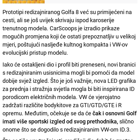
Prototipi redizajniranog Golfa 8 već su primijećeni na
cesti, ali se još uvijek skrivaju ispod karoserije
trenutnog modela. CarScoops je izradio prikaze
mogućih promjena koji će ostati prepoznatljiv u velikoj
mjeri, poštujući nasljeđe kultnog kompakta i VW-ov
evolucijski pristup modelu.
Iako će ostakljeni dio i profil biti preneseni, novi branici
s redizajniranim usisnicima mogli bi pomoći da model
dobije svjež izgled. Što je još važnije, nova LED grafika
za prednja i stražnja svjetla mogla bi biti inspirirana ID
porodicom električnih modela. VW će vjerojatno
zadržati različite bodykitove za GTI/GTD/GTE i R
opremu. Međutim, očekuje se da će
čak i osnovni Golf
imati više sportski izgled od svog prethodnika,
slično
onome što se dogodilo s redizajniranim VW-om ID.3.