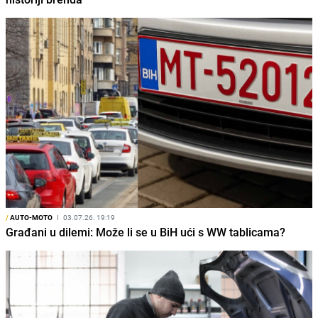
/
AUTO-MOTO
I
03.07.26. 19:19
Građani u dilemi: Može li se u BiH ući s WW tablicama?