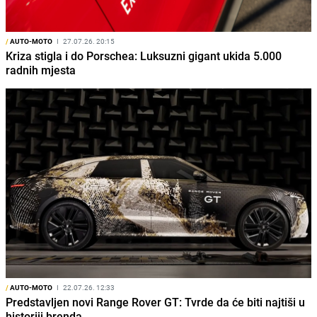
/
AUTO-MOTO
I
27.07.26. 20:15
Kriza stigla i do Porschea: Luksuzni gigant ukida 5.000
radnih mjesta
/
AUTO-MOTO
I
22.07.26. 12:33
Predstavljen novi Range Rover GT: Tvrde da će biti najtiši u
historiji brenda