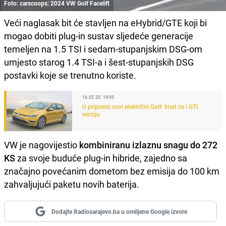
Foto: carscoops: 2024 VW Golf Facelift
Veći naglasak bit će stavljen na eHybrid/GTE koji bi
mogao dobiti plug-in sustav sljedeće generacije
temeljen na 1.5 TSI i sedam-stupanjskim DSG-om
umjesto starog 1.4 TSI-a i šest-stupanjskih DSG
postavki koje se trenutno koriste.
16.02.23. 14:55
U pripremi novi električni Golf: Imat će i GTI
verziju
VW je nagovijestio
kombiniranu izlaznu snagu do 272
KS
za svoje buduće plug-in hibride, zajedno sa
značajno povećanim dometom bez emisija do 100 km
zahvaljujući paketu novih baterija.
Dodajte Radiosarajevo.ba u omiljene Google izvore