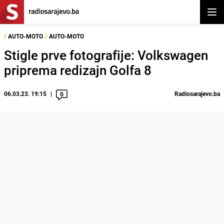
Otvor
/
AUTO-MOTO
/
AUTO-MOTO
Stigle prve fotografije: Volkswagen
priprema redizajn Golfa 8
06.03.23. 19:15
Radiosarajevo.ba
0