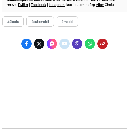
mreža
Twitter
|
Facebook
|
Instagram
, kao i putem našeg
Viber
Chata.
#Škoda
#automobil
#model