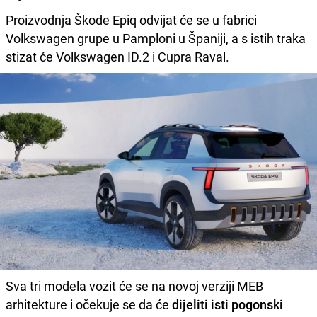
Proizvodnja Škode Epiq odvijat će se u fabrici
Volkswagen grupe u Pamploni u Španiji, a s istih traka
stizat će Volkswagen ID.2 i Cupra Raval.
Sva tri modela vozit će se na novoj verziji MEB
arhitekture i očekuje se da će
dijeliti isti pogonski