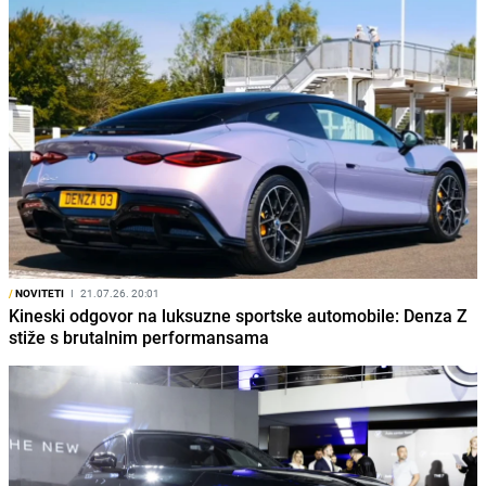
/
NOVITETI
I
21.07.26. 20:01
Kineski odgovor na luksuzne sportske automobile: Denza Z
stiže s brutalnim performansama