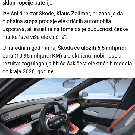
sklop
i opcije baterije.
Izvršni direktor Škode,
Klaus Zellmer
, priznao je da
globalna stopa prodaje električnih automobila
usporava, ali insistira na tome da je budućnost češke
marke "sve više električna".
U narednim godinama, Škoda će
uložiti 5,6 milijardi
eura (10,96 milijardi KM)
u električnu mobilnost, a
rezultat tog ulaganja bit će čak šest električnih modela
do kraja 2026. godine.