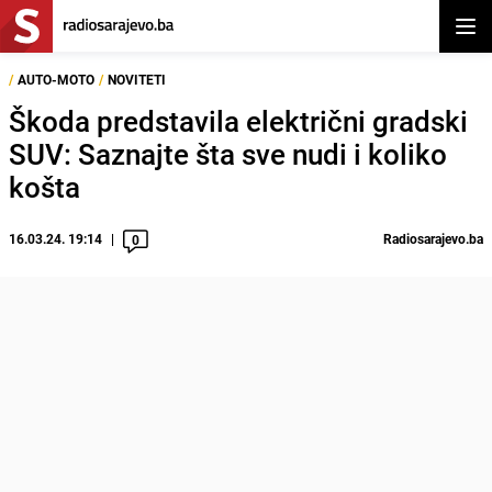
Otvor
/
AUTO-MOTO
/
NOVITETI
Škoda predstavila električni gradski
SUV: Saznajte šta sve nudi i koliko
košta
16.03.24. 19:14
Radiosarajevo.ba
0