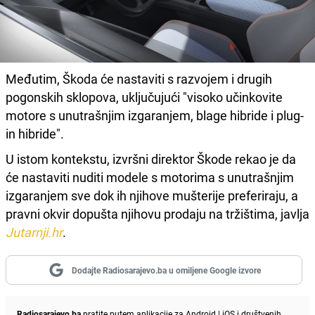
Međutim, Škoda će nastaviti s razvojem i drugih
pogonskih sklopova, uključujući "visoko učinkovite
motore s unutrašnjim izgaranjem, blage hibride i plug-
in hibride".
U istom kontekstu, izvršni direktor Škode rekao je da
će nastaviti nuditi modele s motorima s unutrašnjim
izgaranjem sve dok ih njihove mušterije preferiraju, a
pravni okvir dopušta njihovu prodaju na tržištima, javlja
Jutarnji.hr
.
Dodajte Radiosarajevo.ba u omiljene Google izvore
Radiosarajevo.ba
pratite putem aplikacije za
Android
|
iOS
i društvenih