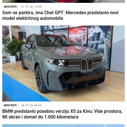
/
NOVITETI
I
31.07.26. 14:09
Sam se parkira, ima Chat GPT: Mercedes predstavio novi
model električnog automobila
/
NOVITETI
I
28.07.26. 08:45
BMW predstavio posebnu verziju X5 za Kinu: Više prostora,
8K ekran i domet do 1.000 kilometara