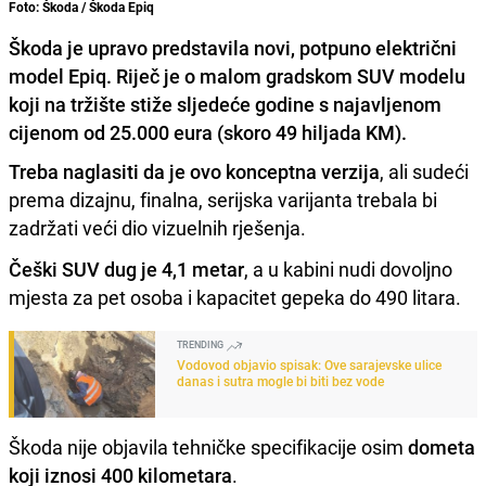
Foto: Škoda / Škoda Epiq
Škoda je upravo predstavila novi, potpuno električni
model Epiq. Riječ je o malom gradskom SUV modelu
koji na tržište stiže sljedeće godine s najavljenom
cijenom od 25.000 eura (skoro 49 hiljada KM).
Treba naglasiti da je ovo konceptna verzija
, ali sudeći
prema dizajnu, finalna, serijska varijanta trebala bi
zadržati veći dio vizuelnih rješenja.
Češki SUV dug je 4,1 metar
, a u kabini nudi dovoljno
mjesta za pet osoba i kapacitet gepeka do 490 litara.
TRENDING
Vodovod objavio spisak: Ove sarajevske ulice
danas i sutra mogle bi biti bez vode
Škoda nije objavila tehničke specifikacije osim
dometa
koji iznosi 400 kilometara
.