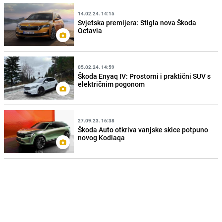
14.02.24. 14:15
Svjetska premijera: Stigla nova Škoda
Octavia
05.02.24. 14:59
Škoda Enyaq IV: Prostorni i praktični SUV s
električnim pogonom
27.09.23. 16:38
Škoda Auto otkriva vanjske skice potpuno
novog Kodiaqa