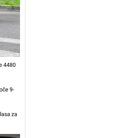
ne 4480
oče 9-
glasa za