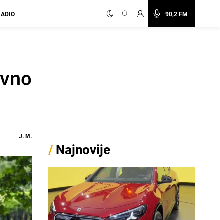
RADIO
90,2 FM
avno
J. M.
/
Najnovije