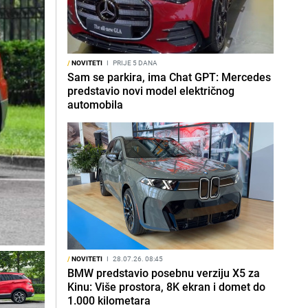
/
NOVITETI
I
PRIJE 5 DANA
Sam se parkira, ima Chat GPT: Mercedes
predstavio novi model električnog
automobila
/
NOVITETI
I
28.07.26. 08:45
BMW predstavio posebnu verziju X5 za
Kinu: Više prostora, 8K ekran i domet do
1.000 kilometara