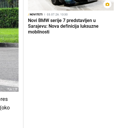
/
NOVITETI
I
03.07.26. 13:30
Novi BMW serije 7 predstavljen u
Sarajevu: Nova definicija luksuzne
mobilnosti
eres
 (oko