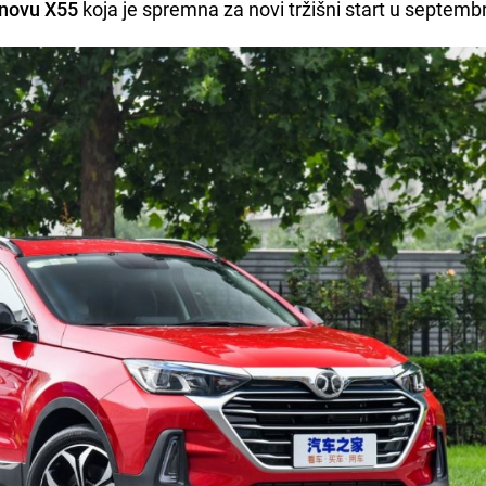
novu X55
koja je spremna za novi tržišni start u septemb