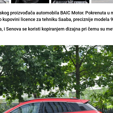
eskog proizvođača automobila BAIC Motor. Pokrenuta u 
 kupovini licence za tehniku Saaba, preciznije modela 9-
a, i
Senova
se koristi kopiranjem dizajna pri čemu su me