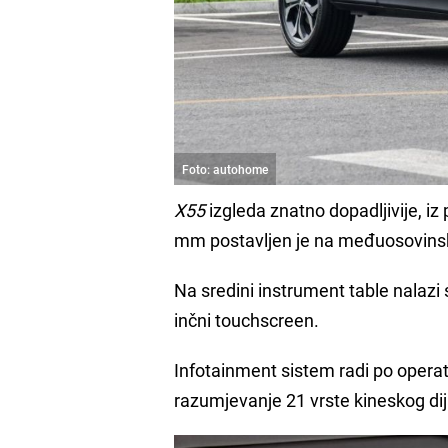
Foto: autohome
X55
izgleda znatno dopadljivije, i
mm postavljen je na međuosovins
Na sredini instrument table nalazi 
inčni touchscreen.
Infotainment sistem radi po oper
razumjevanje 21 vrste kineskog dij