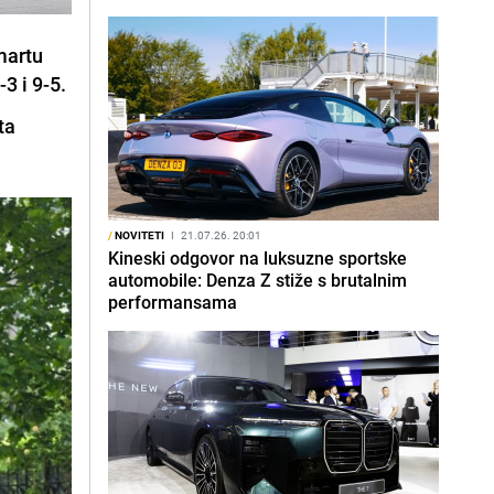
martu
3 i 9-5.
ta
/
NOVITETI
I
21.07.26. 20:01
Kineski odgovor na luksuzne sportske
automobile: Denza Z stiže s brutalnim
performansama