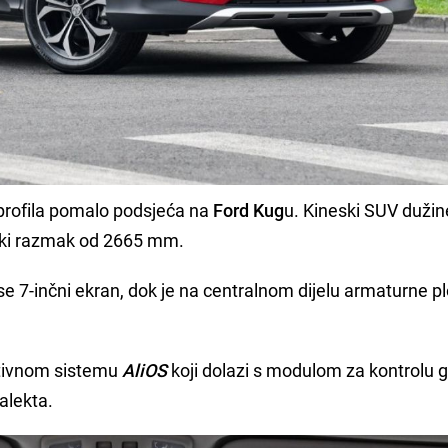
z profila pomalo podsjeća na
Ford Kug
u. Kineski SUV duži
ki razmak od 2665 mm.
se 7-inčni ekran, dok je na centralnom dijelu armaturne pl
ativnom sistemu
AliOS
koji dolazi s modulom za kontrolu 
alekta.